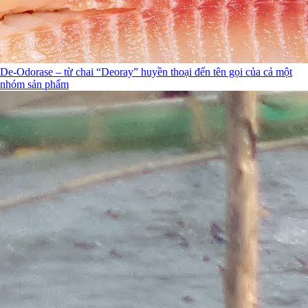
De-Odorase – từ chai “Deoray” huyền thoại đến tên gọi của cả một
nhóm sản phẩm