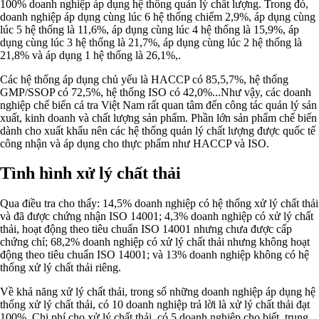
100% doanh nghiệp áp dụng hệ thống quản lý chất lượng. Trong đó,
doanh nghiệp áp dụng cùng lúc 6 hệ thống chiếm 2,9%, áp dụng cùng
lúc 5 hệ thống là 11,6%, áp dụng cùng lúc 4 hệ thống là 15,9%, áp
dụng cùng lúc 3 hệ thống là 21,7%, áp dụng cùng lúc 2 hệ thống là
21,8% và áp dụng 1 hệ thống là 26,1%,.
Các hệ thống áp dụng chủ yếu là HACCP có 85,5,7%, hệ thống
GMP/SSOP có 72,5%, hệ thống ISO có 42,0%...Như vậy, các doanh
nghiệp chế biến cá tra Việt Nam rất quan tâm đến công tác quản lý sản
xuất, kinh doanh và chất lượng sản phẩm. Phần lớn sản phẩm chế biến
dành cho xuất khẩu nên các hệ thống quản lý chất lượng được quốc tế
công nhận và áp dụng cho thực phẩm như HACCP và ISO.
Tình hình xử lý chất thải
Qua điều tra cho thấy: 14,5% doanh nghiệp có hệ thống xử lý chất thải
và đã được chứng nhận ISO 14001; 4,3% doanh nghiệp có xử lý chất
thải, hoạt động theo tiêu chuẩn ISO 14001 nhưng chưa được cấp
chứng chỉ; 68,2% doanh nghiệp có xử lý chất thải nhưng không hoạt
động theo tiêu chuẩn ISO 14001; và 13% doanh nghiệp không có hệ
thống xử lý chất thải riêng.
Về khả năng xử lý chất thải, trong số những doanh nghiệp áp dụng hệ
thống xử lý chất thải, có 10 doanh nghiệp trả lời là xử lý chất thải đạt
100%. Chi phí cho xử lý chất thải, có 5 doanh nghiệp cho biết, trung