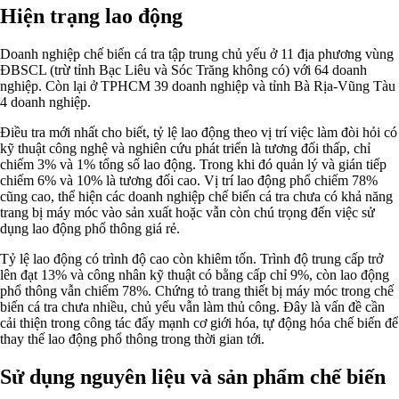
Hiện trạng lao động
Doanh nghiệp chế biến cá tra tập trung chủ yếu ở 11 địa phương vùng
ĐBSCL (trừ tỉnh Bạc Liêu và Sóc Trăng không có) với 64 doanh
nghiệp. Còn lại ở TPHCM 39 doanh nghiệp và tỉnh Bà Rịa-Vũng Tàu
4 doanh nghiệp.
Điều tra mới nhất cho biết, tỷ lệ lao động theo vị trí việc làm đòi hỏi có
kỹ thuật công nghệ và nghiên cứu phát triển là tương đối thấp, chỉ
chiếm 3% và 1% tổng số lao động. Trong khi đó quản lý và gián tiếp
chiếm 6% và 10% là tương đối cao. Vị trí lao động phổ chiếm 78%
cũng cao, thể hiện các doanh nghiệp chế biến cá tra chưa có khả năng
trang bị máy móc vào sản xuất hoặc vẫn còn chú trọng đến việc sử
dụng lao động phổ thông giá rẻ.
Tỷ lệ lao động có trình độ cao còn khiêm tốn. Trình độ trung cấp trở
lên đạt 13% và công nhân kỹ thuật có bằng cấp chỉ 9%, còn lao động
phổ thông vẫn chiếm 78%. Chứng tỏ trang thiết bị máy móc trong chế
biến cá tra chưa nhiều, chủ yếu vẫn làm thủ công. Đây là vấn đề cần
cải thiện trong công tác đẩy mạnh cơ giới hóa, tự động hóa chế biến để
thay thế lao động phổ thông trong thời gian tới.
Sử dụng nguyên liệu và sản phẩm chế biến