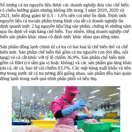
Số lượng cá tra nguyên liệu được các doanh nghiệp đưa vào chế biến
có chiều hướng giảm nhưng không lớn trong 3 năm 2019, 2020 và
2021, biến động giảm từ 0,3 – 1,6% nên coi như ổn định. Định mức
nguyên liệu cá tra/sản phẩm trung bình của tất cả doanh nghiệp ổn
định quanh mức 2 kg nguyên liệu/1kg sản phẩm, chứng tỏ những năm
qua ổn định về mặt hàng chế biến. Tuy nhiên, từng doanh nghiệp chế
biến sản phẩm khác nhau có định mức khác nhau qua từng năm.
Sản phẩm đông lạnh chính từ cá tra có hai loại là chế biến thô và chế
biến tinh. Sản phẩm chế biến thô gồm cá tra nguyên con (bỏ đầu, nội
tạng) và cá cắt khúc với tỷ lệ chiếm 36,9%. Sản phẩm chế biến tinh
gồm cá fillet (có tẩm gia vị hoặc không) và các sản phẩm gia tăng khác
(da cá, dè cá, bao tử cá) chiếm 63,1%. Các mặt hàng xuất khẩu và tiêu
thụ trong nước từ cá tra tương đối giống nhau, sản phẩm đều bảo quản
đông lạnh trong suốt quá trình phân phối và tiêu thụ.