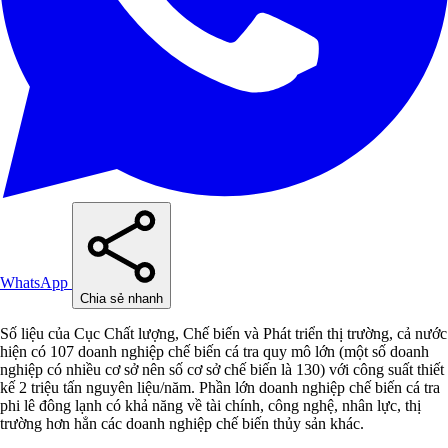
WhatsApp
Chia sẻ nhanh
Số liệu của Cục Chất lượng, Chế biến và Phát triển thị trường, cả nước
hiện có 107 doanh nghiệp chế biến cá tra quy mô lớn (một số doanh
nghiệp có nhiều cơ sở nên số cơ sở chế biến là 130) với công suất thiết
kế 2 triệu tấn nguyên liệu/năm. Phần lớn doanh nghiệp chế biến cá tra
phi lê đông lạnh có khả năng về tài chính, công nghệ, nhân lực, thị
trường hơn hẳn các doanh nghiệp chế biến thủy sản khác.