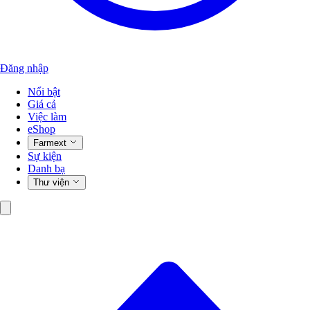
Đăng nhập
Nổi bật
Giá cả
Việc làm
eShop
Farmext
Sự kiện
Danh bạ
Thư viện