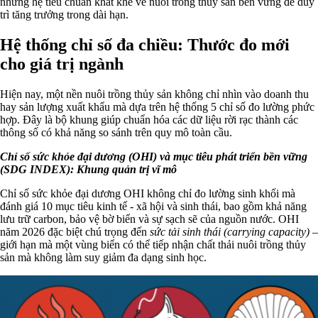
những hệ tiêu chuẩn khắt khe về nuôi trồng thủy sản bền vững để duy
trì tăng trưởng trong dài hạn.
Hệ thống chỉ số đa chiều: Thước đo mới
cho giá trị ngành
Hiện nay, một nền nuôi trồng thủy sản không chỉ nhìn vào doanh thu
hay sản lượng xuất khẩu mà dựa trên hệ thống 5 chỉ số đo lường phức
hợp. Đây là bộ khung giúp chuẩn hóa các dữ liệu rời rạc thành các
thông số có khả năng so sánh trên quy mô toàn cầu.
Chỉ số sức khỏe đại dương (OHI) và mục tiêu phát triển bền vững
(SDG INDEX): Khung quản trị vĩ mô
Chỉ số sức khỏe đại dương OHI không chỉ đo lường sinh khối mà
đánh giá 10 mục tiêu kinh tế - xã hội và sinh thái, bao gồm khả năng
lưu trữ carbon, bảo vệ bờ biển và sự sạch sẽ của nguồn nước. OHI
năm 2026 đặc biệt chú trọng đến
sức tải sinh thái (carrying capacity)
–
giới hạn mà một vùng biển có thể tiếp nhận chất thải nuôi trồng thủy
sản mà không làm suy giảm đa dạng sinh học.