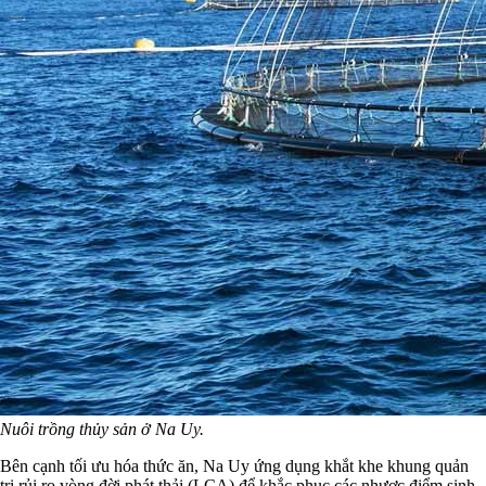
Nuôi trồng thủy sản ở Na Uy.
Bên cạnh tối ưu hóa thức ăn, Na Uy ứng dụng khắt khe khung quản
trị rủi ro vòng đời phát thải (LCA) để khắc phục các nhược điểm sinh