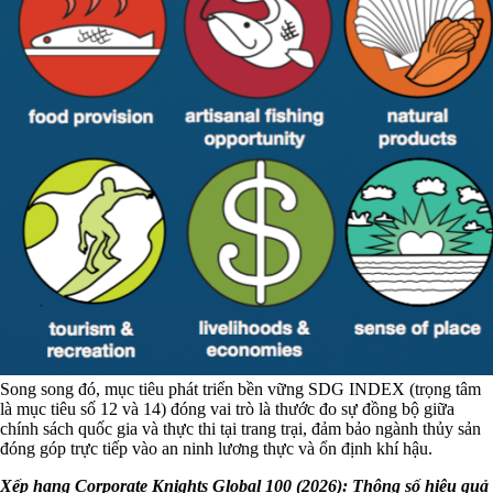
Song song đó, mục tiêu phát triển bền vững SDG INDEX (trọng tâm
là mục tiêu số 12 và 14) đóng vai trò là thước đo sự đồng bộ giữa
chính sách quốc gia và thực thi tại trang trại, đảm bảo ngành thủy sản
đóng góp trực tiếp vào an ninh lương thực và ổn định khí hậu.
Xếp hạng Corporate Knights Global 100 (2026): Thông số hiệu quả