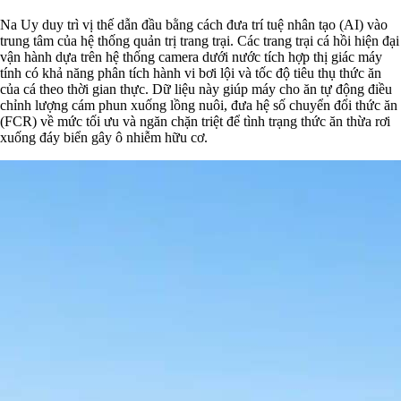
Na Uy duy trì vị thế dẫn đầu bằng cách đưa trí tuệ nhân tạo (AI) vào
trung tâm của hệ thống quản trị trang trại. Các trang trại cá hồi hiện đại
vận hành dựa trên hệ thống camera dưới nước tích hợp thị giác máy
tính có khả năng phân tích hành vi bơi lội và tốc độ tiêu thụ thức ăn
của cá theo thời gian thực. Dữ liệu này giúp máy cho ăn tự động điều
chỉnh lượng cám phun xuống lồng nuôi, đưa hệ số chuyển đổi thức ăn
(FCR) về mức tối ưu và ngăn chặn triệt để tình trạng thức ăn thừa rơi
xuống đáy biển gây ô nhiễm hữu cơ.