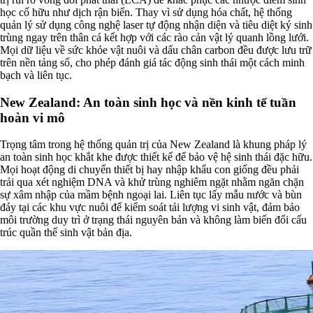
học cố hữu như dịch rận biển. Thay vì sử dụng hóa chất, hệ thống
quản lý sử dụng công nghệ laser tự động nhận diện và tiêu diệt ký sinh
trùng ngay trên thân cá kết hợp với các rào cản vật lý quanh lồng lưới.
Mọi dữ liệu về sức khỏe vật nuôi và dấu chân carbon đều được lưu trữ
trên nền tảng số, cho phép đánh giá tác động sinh thái một cách minh
bạch và liên tục.
New Zealand: An toàn sinh học và nền kinh tế tuần
hoàn vi mô
Trọng tâm trong hệ thống quản trị của New Zealand là khung pháp lý
an toàn sinh học khắt khe được thiết kế để bảo vệ hệ sinh thái đặc hữu.
Mọi hoạt động di chuyển thiết bị hay nhập khẩu con giống đều phải
trải qua xét nghiệm DNA và khử trùng nghiêm ngặt nhằm ngăn chặn
sự xâm nhập của mầm bệnh ngoại lai. Liên tục lấy mẫu nước và bùn
đáy tại các khu vực nuôi để kiểm soát tải lượng vi sinh vật, đảm bảo
môi trường duy trì ở trạng thái nguyên bản và không làm biến đổi cấu
trúc quần thể sinh vật bản địa.