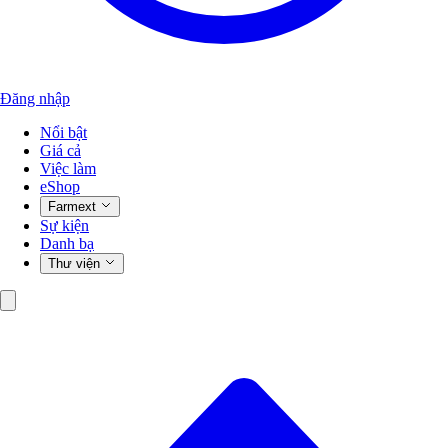
Đăng nhập
Nổi bật
Giá cả
Việc làm
eShop
Farmext
Sự kiện
Danh bạ
Thư viện