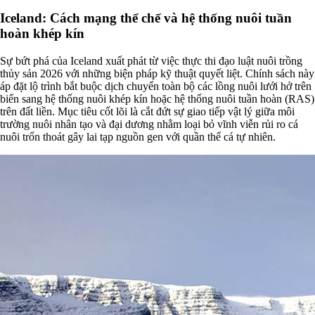
Iceland: Cách mạng thể chế và hệ thống nuôi tuần
hoàn khép kín
Sự bứt phá của Iceland xuất phát từ việc thực thi đạo luật nuôi trồng
thủy sản 2026 với những biện pháp kỹ thuật quyết liệt. Chính sách này
áp đặt lộ trình bắt buộc dịch chuyển toàn bộ các lồng nuôi lưới hở trên
biển sang hệ thống nuôi khép kín hoặc hệ thống nuôi tuần hoàn (RAS)
trên đất liền. Mục tiêu cốt lõi là cắt đứt sự giao tiếp vật lý giữa môi
trường nuôi nhân tạo và đại dương nhằm loại bỏ vĩnh viễn rủi ro cá
nuôi trốn thoát gây lai tạp nguồn gen với quần thể cá tự nhiên.