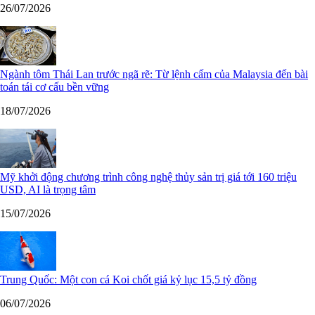
26/07/2026
Ngành tôm Thái Lan trước ngã rẽ: Từ lệnh cấm của Malaysia đến bài
toán tái cơ cấu bền vững
18/07/2026
Mỹ khởi động chương trình công nghệ thủy sản trị giá tới 160 triệu
USD, AI là trọng tâm
15/07/2026
Trung Quốc: Một con cá Koi chốt giá kỷ lục 15,5 tỷ đồng
06/07/2026