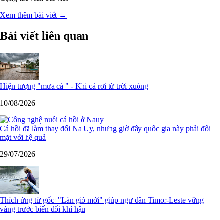
Xem thêm bài viết →
Bài viết liên quan
Hiện tượng "mưa cá " - Khi cá rơi từ trời xuống
10/08/2026
Cá hồi đã làm thay đổi Na Uy, nhưng giờ đây quốc gia này phải đối
mặt với hệ quả
29/07/2026
Thích ứng từ gốc: "Làn gió mới" giúp ngư dân Timor-Leste vững
vàng trước biến đổi khí hậu