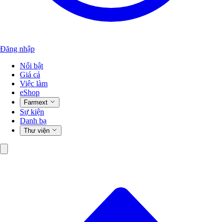
Đăng nhập
Nổi bật
Giá cả
Việc làm
eShop
Farmext
Sự kiện
Danh bạ
Thư viện