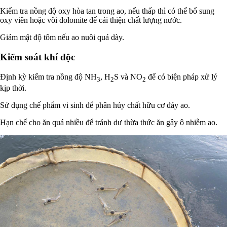
Kiểm tra nồng độ oxy hòa tan trong ao, nếu thấp thì có thể bổ sung
oxy viên hoặc vôi dolomite để cải thiện chất lượng nước.
Giảm mật độ tôm nếu ao nuôi quá dày.
Kiểm soát khí độc
Định kỳ kiểm tra nồng độ NH
, H
S và NO
để có biện pháp xử lý
3
2
2
kịp thời.
Sử dụng chế phẩm vi sinh để phân hủy chất hữu cơ đáy ao.
Hạn chế cho ăn quá nhiều để tránh dư thừa thức ăn gây ô nhiễm ao.