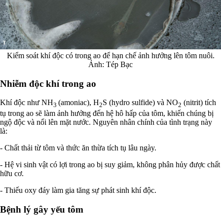
Kiểm soát khí độc có trong ao để hạn chế ảnh hưởng lên tôm nuôi.
Ảnh: Tép Bạc
Nhiễm độc khí trong ao
Khí độc như NH
(amoniac), H
S (hydro sulfide) và NO
(nitrit) tích
3
2
2
tụ trong ao sẽ làm ảnh hưởng đến hệ hô hấp của tôm, khiến chúng bị
ngộ độc và nổi lên mặt nước. Nguyên nhân chính của tình trạng này
là:
- Chất thải từ tôm và thức ăn thừa tích tụ lâu ngày.
- Hệ vi sinh vật có lợi trong ao bị suy giảm, không phân hủy được chất
hữu cơ.
- Thiếu oxy đáy làm gia tăng sự phát sinh khí độc.
Bệnh lý gây yếu tôm