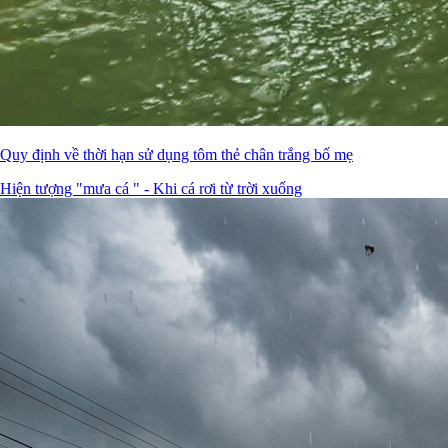
Quy định về thời hạn sử dụng tôm thẻ chân trắng bố mẹ
Hiện tượng "mưa cá " - Khi cá rơi từ trời xuống