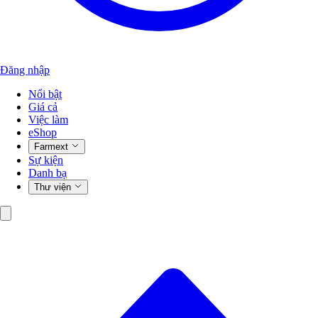
Đăng nhập
Nổi bật
Giá cả
Việc làm
eShop
Farmext
Sự kiện
Danh bạ
Thư viện