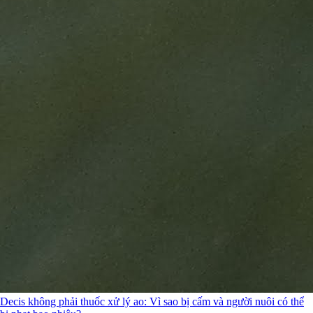
Decis không phải thuốc xử lý ao: Vì sao bị cấm và người nuôi có thể