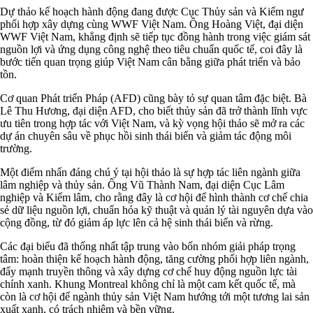
Dự thảo kế hoạch hành động đang được Cục Thủy sản và Kiểm ngư
phối hợp xây dựng cùng WWF Việt Nam. Ông Hoàng Việt, đại diện
WWF Việt Nam, khẳng định sẽ tiếp tục đồng hành trong việc giám sát
nguồn lợi và ứng dụng công nghệ theo tiêu chuẩn quốc tế, coi đây là
bước tiến quan trọng giúp Việt Nam cân bằng giữa phát triển và bảo
tồn.
Cơ quan Phát triển Pháp (AFD) cũng bày tỏ sự quan tâm đặc biệt. Bà
Lê Thu Hương, đại diện AFD, cho biết thủy sản đã trở thành lĩnh vực
ưu tiên trong hợp tác với Việt Nam, và kỳ vọng hội thảo sẽ mở ra các
dự án chuyên sâu về phục hồi sinh thái biển và giảm tác động môi
trường.
Một điểm nhấn đáng chú ý tại hội thảo là sự hợp tác liên ngành giữa
lâm nghiệp và thủy sản. Ông Vũ Thành Nam, đại diện Cục Lâm
nghiệp và Kiểm lâm, cho rằng đây là cơ hội để hình thành cơ chế chia
sẻ dữ liệu nguồn lợi, chuẩn hóa kỹ thuật và quản lý tài nguyên dựa vào
cộng đồng, từ đó giảm áp lực lên cả hệ sinh thái biển và rừng.
Các đại biểu đã thống nhất tập trung vào bốn nhóm giải pháp trọng
tâm: hoàn thiện kế hoạch hành động, tăng cường phối hợp liên ngành,
đẩy mạnh truyền thông và xây dựng cơ chế huy động nguồn lực tài
chính xanh. Khung Montreal không chỉ là một cam kết quốc tế, mà
còn là cơ hội để ngành thủy sản Việt Nam hướng tới một tương lai sản
xuất xanh, có trách nhiệm và bền vững.