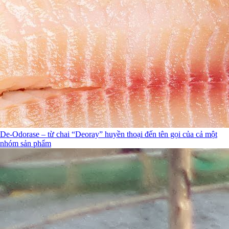
De-Odorase – từ chai “Deoray” huyền thoại đến tên gọi của cả một
nhóm sản phẩm