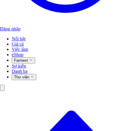
Đăng nhập
Nổi bật
Giá cả
Việc làm
eShop
Farmext
Sự kiện
Danh bạ
Thư viện