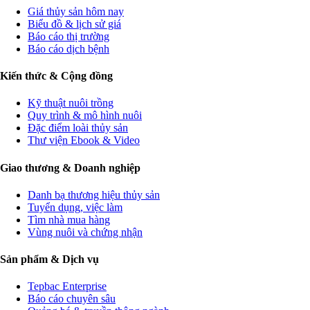
Giá thủy sản hôm nay
Biểu đồ & lịch sử giá
Báo cáo thị trường
Báo cáo dịch bệnh
Kiến thức & Cộng đồng
Kỹ thuật nuôi trồng
Quy trình & mô hình nuôi
Đặc điểm loài thủy sản
Thư viện Ebook & Video
Giao thương & Doanh nghiệp
Danh bạ thương hiệu thủy sản
Tuyển dụng, việc làm
Tìm nhà mua hàng
Vùng nuôi và chứng nhận
Sản phẩm & Dịch vụ
Tepbac Enterprise
Báo cáo chuyên sâu