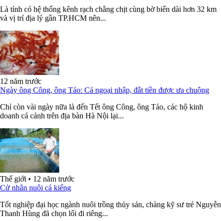
Là tỉnh có hệ thống kênh rạch chằng chịt cùng bờ biển dài hơn 32 km
và vị trí địa lý gần TP.HCM nên...
12 năm trước
Ngày ông Công, ông Táo: Cá ngoại nhập, đắt tiền được ưa chuộng
Chỉ còn vài ngày nữa là đến Tết ông Công, ông Táo, các hộ kinh
doanh cá cảnh trên địa bàn Hà Nội lại...
Thế giới
•
12 năm trước
Cử nhân nuôi cá kiểng
Tốt nghiệp đại học ngành nuôi trồng thủy sản, chàng kỹ sư trẻ Nguyễn
Thanh Hùng đã chọn lối đi riêng...