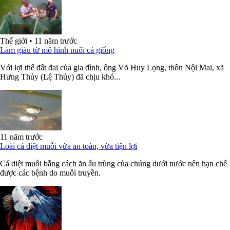
Thế giới
•
11 năm trước
Làm giàu từ mô hình nuôi cá giống
Với lợi thế đất đai của gia đình, ông Võ Huy Lọng, thôn Nội Mai, xã
Hưng Thủy (Lệ Thủy) đã chịu khó...
11 năm trước
Loài cá diệt muỗi vừa an toàn, vừa tiện lợi
Cá diệt muỗi bằng cách ăn ấu trùng của chúng dưới nước nên hạn chế
được các bệnh do muỗi truyền.