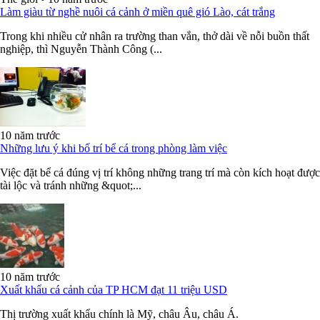
Làm giàu từ nghề nuôi cá cảnh ở miền quê gió Lào, cát trắng
Trong khi nhiều cử nhân ra trường than vắn, thở dài về nỗi buồn thất
nghiệp, thì Nguyễn Thành Công (...
10 năm trước
Những lưu ý khi bố trí bể cá trong phòng làm việc
Việc đặt bể cá đúng vị trí không những trang trí mà còn kích hoạt được
tài lộc và tránh những &quot;...
10 năm trước
Xuất khẩu cá cảnh của TP HCM đạt 11 triệu USD
Thị trường xuất khẩu chính là Mỹ, châu Âu, châu Á.