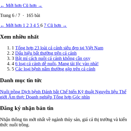
← Mới hơn
Cũ hơn →
Trang
6
/
7
·
165
bài
← Mới hơn
1
2
3
4
5
6
7
Cũ hơn →
Xem nhiều nhất
1
Tổng hợp 23 loài cá cảnh siêu đẹp tại Việt Nam
2
Dấu hiệu bất thường trên cá cảnh
3
Bật mí cách nuôi cá cảnh không cần oxy
4
6 loại cá cảnh dễ nuôi- Mang tài lộc vào nhà!
5
Các loại bệnh nấm thường gặp trên cá cảnh
Danh mục tin tức
Nuôi trồng
Dịch bệnh
Đánh bắt
Chế biến
Kỹ thuật
Nguyên liệu
Thế
giới
Ẩm thực
Doanh nghiệp
Tổng hợp
Góc nhìn
Đăng ký nhận bản tin
Nhận thông tin mới nhất về ngành thủy sản, giá cả thị trường và kiến
thức nuôi trồng.