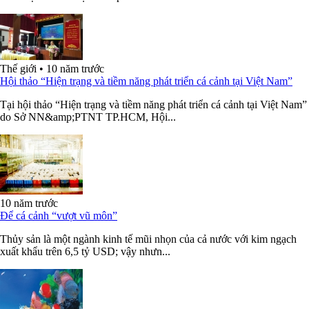
Thế giới
•
10 năm trước
Hội thảo “Hiện trạng và tiềm năng phát triển cá cảnh tại Việt Nam”
Tại hội thảo “Hiện trạng và tiềm năng phát triển cá cảnh tại Việt Nam”
do Sở NN&amp;PTNT TP.HCM, Hội...
10 năm trước
Để cá cảnh “vượt vũ môn”
Thủy sản là một ngành kinh tế mũi nhọn của cả nước với kim ngạch
xuất khẩu trên 6,5 tỷ USD; vậy nhưn...