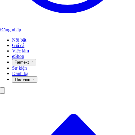
Đăng nhập
Nổi bật
Giá cả
Việc làm
eShop
Farmext
Sự kiện
Danh bạ
Thư viện