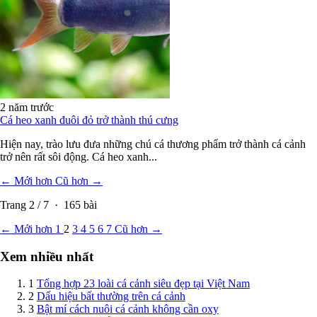
2 năm trước
Cá heo xanh đuôi đỏ trở thành thú cưng
Hiện nay, trào lưu đưa những chú cá thương phẩm trở thành cá cảnh
trở nên rất sôi động. Cá heo xanh...
← Mới hơn
Cũ hơn →
Trang
2
/
7
·
165
bài
← Mới hơn
1
2
3
4
5
6
7
Cũ hơn →
Xem nhiều nhất
1
Tổng hợp 23 loài cá cảnh siêu đẹp tại Việt Nam
2
Dấu hiệu bất thường trên cá cảnh
3
Bật mí cách nuôi cá cảnh không cần oxy