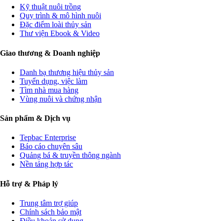
Kỹ thuật nuôi trồng
Quy trình & mô hình nuôi
Đặc điểm loài thủy sản
Thư viện Ebook & Video
Giao thương & Doanh nghiệp
Danh bạ thương hiệu thủy sản
Tuyển dụng, việc làm
Tìm nhà mua hàng
Vùng nuôi và chứng nhận
Sản phẩm & Dịch vụ
Tepbac Enterprise
Báo cáo chuyên sâu
Quảng bá & truyền thông ngành
Nền tảng hợp tác
Hỗ trợ & Pháp lý
Trung tâm trợ giúp
Chính sách bảo mật
Điều khoản sử dụng