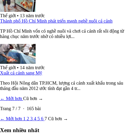
Thế giới
•
13 năm trước
Thành phố Hồ Chí Minh phát triển mạnh nghề nuôi cá cảnh
TP Hồ Chí Minh vốn có nghề nuôi và chơi cá cảnh rất sôi động từ
hàng chục năm trước nhờ có nhiều lợi...
Thế giới
•
14 năm trước
Xuất cá cảnh sang Mỹ
Theo Hội Nông dân TP.HCM, lượng cá cảnh xuất khẩu trong sáu
tháng đầu năm 2012 ước tính đạt gần 4 tr...
← Mới hơn
Cũ hơn →
Trang
7
/
7
·
165
bài
← Mới hơn
1
2
3
4
5
6
7
Cũ hơn →
Xem nhiều nhất