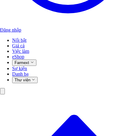
Đăng nhập
Nổi bật
Giá cả
Việc làm
eShop
Farmext
Sự kiện
Danh bạ
Thư viện