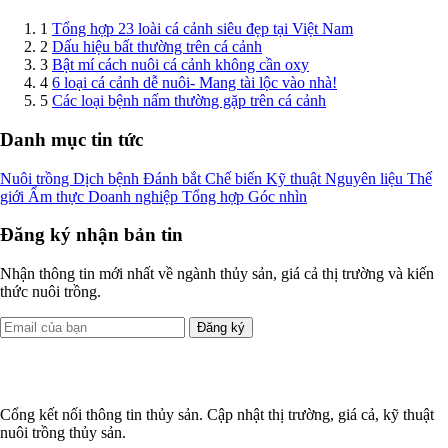
1
Tổng hợp 23 loài cá cảnh siêu đẹp tại Việt Nam
2
Dấu hiệu bất thường trên cá cảnh
3
Bật mí cách nuôi cá cảnh không cần oxy
4
6 loại cá cảnh dễ nuôi- Mang tài lộc vào nhà!
5
Các loại bệnh nấm thường gặp trên cá cảnh
Danh mục tin tức
Nuôi trồng
Dịch bệnh
Đánh bắt
Chế biến
Kỹ thuật
Nguyên liệu
Thế
giới
Ẩm thực
Doanh nghiệp
Tổng hợp
Góc nhìn
Đăng ký nhận bản tin
Nhận thông tin mới nhất về ngành thủy sản, giá cả thị trường và kiến
thức nuôi trồng.
Đăng ký
Cổng kết nối thông tin thủy sản. Cập nhật thị trường, giá cả, kỹ thuật
nuôi trồng thủy sản.