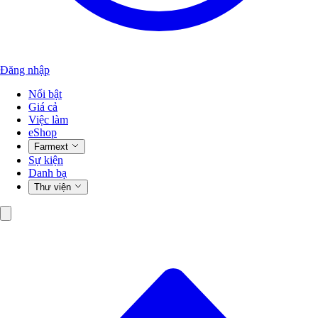
Đăng nhập
Nổi bật
Giá cả
Việc làm
eShop
Farmext
Sự kiện
Danh bạ
Thư viện