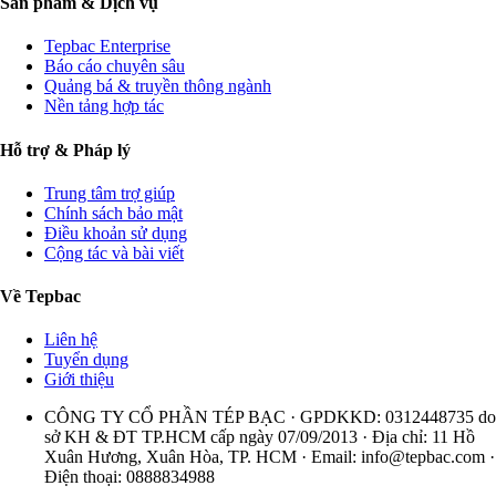
Sản phẩm & Dịch vụ
Tepbac Enterprise
Báo cáo chuyên sâu
Quảng bá & truyền thông ngành
Nền tảng hợp tác
Hỗ trợ & Pháp lý
Trung tâm trợ giúp
Chính sách bảo mật
Điều khoản sử dụng
Cộng tác và bài viết
Về Tepbac
Liên hệ
Tuyển dụng
Giới thiệu
CÔNG TY CỔ PHẦN TÉP BẠC · GPDKKD: 0312448735 do
sở KH & ĐT TP.HCM cấp ngày 07/09/2013 · Địa chỉ: 11 Hồ
Xuân Hương, Xuân Hòa, TP. HCM · Email:
info@tepbac.com
·
Điện thoại: 0888834988