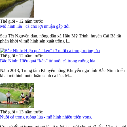
Thế giới
•
12 năm trước
Mô hình lúa - cá cho lợi nhuận gấp đôi
Sau Tết Nguyên đán, nông dân xã Hậu Mỹ Trinh, huyện Cái Bè rất
phấn khởi vì mô hình sản xuất trồng l...
Thế giới
•
12 năm trước
Bắc Ninh: Hiệu quả “kép” từ nuôi cá trong ruộng lúa
Năm 2013, Trung tâm Khuyến nông Khuyến ngư tỉnh Bắc Ninh triển
khai mô hình nuôi luân canh cá lúa. M...
Thế giới
•
13 năm trước
Nuôi cá trong ruộng lúa - mô hình nhiều triển vọng
Con cá đồng trong ruộng lúa ở nước ta - nói chung, ở Tiền Giang - nói