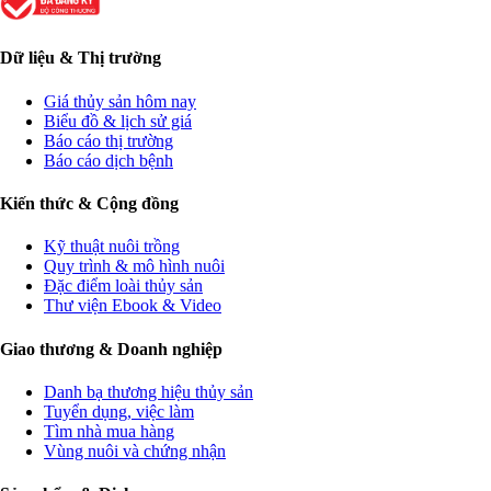
Dữ liệu & Thị trường
Giá thủy sản hôm nay
Biểu đồ & lịch sử giá
Báo cáo thị trường
Báo cáo dịch bệnh
Kiến thức & Cộng đồng
Kỹ thuật nuôi trồng
Quy trình & mô hình nuôi
Đặc điểm loài thủy sản
Thư viện Ebook & Video
Giao thương & Doanh nghiệp
Danh bạ thương hiệu thủy sản
Tuyển dụng, việc làm
Tìm nhà mua hàng
Vùng nuôi và chứng nhận