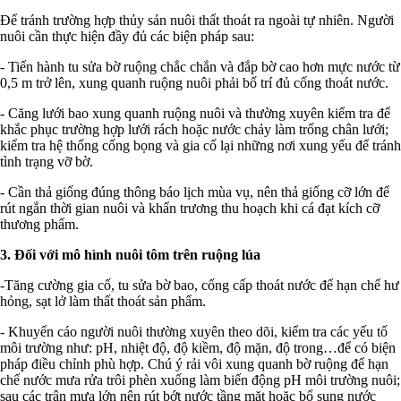
Để tránh trường hợp thủy sản nuôi thất thoát ra ngoài tự nhiên. Người
nuôi cần thực hiện đầy đủ các biện pháp sau:
- Tiến hành tu sửa bờ ruộng chắc chắn và đắp bờ cao hơn mực nước từ
0,5 m trở lên, xung quanh ruộng nuôi phải bố trí đủ cống thoát nước.
- Căng lưới bao xung quanh ruộng nuôi và thường xuyên kiểm tra để
khắc phục trường hợp lưới rách hoặc nước chảy làm trống chân lưới;
kiểm tra hệ thống cống bọng và gia cố lại những nơi xung yếu để tránh
tình trạng vỡ bờ.
- Cần thả giống đúng thông báo lịch mùa vụ, nên thả giống cỡ lớn để
rút ngắn thời gian nuôi và khẩn trương thu hoạch khi cá đạt kích cỡ
thương phẩm.
3. Đối với mô hình nuôi tôm trên ruộng lúa
-Tăng cường gia cố, tu sửa bờ bao, cống cấp thoát nước để hạn chế hư
hỏng, sạt lở làm thất thoát sản phẩm.
- Khuyến cáo người nuôi thường xuyên theo dõi, kiểm tra các yếu tố
môi trường như: pH, nhiệt độ, độ kiềm, độ mặn, độ trong…để có biện
pháp điều chỉnh phù hợp. Chú ý rải vôi xung quanh bờ ruộng để hạn
chế nước mưa rửa trôi phèn xuống làm biến động pH môi trường nuôi;
sau các trận mưa lớn nên rút bớt nước tầng mặt hoặc bổ sung nước