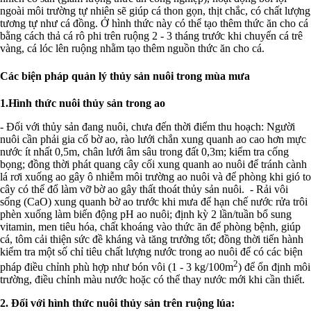
ngoài môi trường tự nhiên sẽ giúp cá thon gọn, thịt chắc, có chất lượng
tương tự như cá đồng. Ở hình thức này có thể tạo thêm thức ăn cho cá
bằng cách thả cá rô phi trên ruộng 2 - 3 tháng trước khi chuyển cá trê
vàng, cá lóc lên ruộng nhằm tạo thêm nguồn thức ăn cho cá.
Các biện pháp quản lý thủy sản nuôi trong mùa mưa
1.Hình thức nuôi thủy sản trong ao
- Đối với thủy sản đang nuôi, chưa đến thời điểm thu hoạch: Người
nuôi cần phải gia cố bờ ao, rào lưới chắn xung quanh ao cao hơn mực
nước ít nhất 0,5m, chân lưới âm sâu trong đất 0,3m; kiểm tra cống
bọng; đồng thời phát quang cây cối xung quanh ao nuôi để tránh cành
lá rơi xuống ao gây ô nhiễm môi trường ao nuôi và để phòng khi gió to
cây có thể đổ làm vỡ bờ ao gây thất thoát thủy sản nuôi. - Rải vôi
sống (CaO) xung quanh bờ ao trước khi mưa để hạn chế nước rửa trôi
phèn xuống làm biến động pH ao nuôi; định kỳ 2 lần/tuần bổ sung
vitamin, men tiêu hóa, chất khoáng vào thức ăn để phòng bệnh, giúp
cá, tôm cải thiện sức đề kháng và tăng trưởng tốt; đồng thời tiến hành
kiểm tra một số chỉ tiêu chất lượng nước trong ao nuôi để có các biện
2
pháp điều chỉnh phù hợp như bón vôi (1 - 3 kg/100m
) để ổn định môi
trường, điều chỉnh màu nước hoặc có thể thay nước mới khi cần thiết.
2. Đối với hình thức nuôi thủy sản trên ruộng lúa: