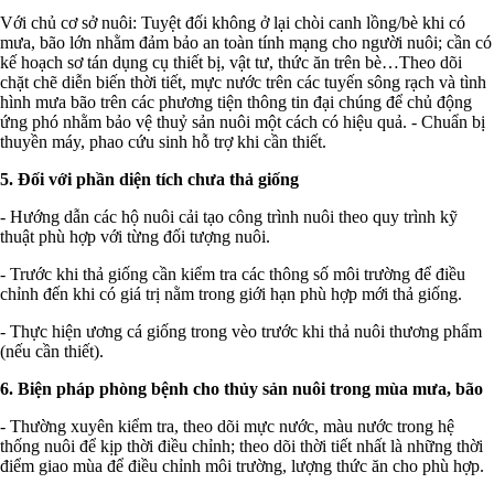
Với chủ cơ sở nuôi: Tuyệt đối không ở lại chòi canh lồng/bè khi có
mưa, bão lớn nhằm đảm bảo an toàn tính mạng cho người nuôi; cần có
kế hoạch sơ tán dụng cụ thiết bị, vật tư, thức ăn trên bè…Theo dõi
chặt chẽ diễn biến thời tiết, mực nước trên các tuyến sông rạch và tình
hình mưa bão trên các phương tiện thông tin đại chúng để chủ động
ứng phó nhằm bảo vệ thuỷ sản nuôi một cách có hiệu quả. - Chuẩn bị
thuyền máy, phao cứu sinh hỗ trợ khi cần thiết.
5. Đối với phần diện tích chưa thả giống
- Hướng dẫn các hộ nuôi cải tạo công trình nuôi theo quy trình kỹ
thuật phù hợp với từng đối tượng nuôi.
- Trước khi thả giống cần kiểm tra các thông số môi trường để điều
chỉnh đến khi có giá trị nằm trong giới hạn phù hợp mới thả giống.
- Thực hiện ương cá giống trong vèo trước khi thả nuôi thương phẩm
(nếu cần thiết).
6. Biện pháp phòng bệnh cho thủy sản nuôi trong mùa mưa, bão
- Thường xuyên kiểm tra, theo dõi mực nước, màu nước trong hệ
thống nuôi để kịp thời điều chỉnh; theo dõi thời tiết nhất là những thời
điểm giao mùa để điều chỉnh môi trường, lượng thức ăn cho phù hợp.