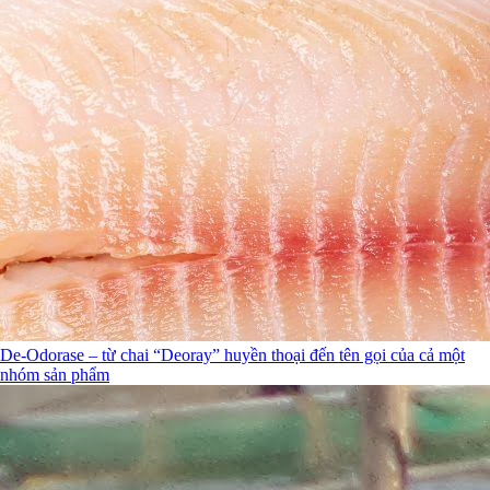
De-Odorase – từ chai “Deoray” huyền thoại đến tên gọi của cả một
nhóm sản phẩm