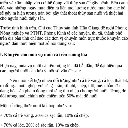
triển và xâm nhập vào cơ thể động vật thủy sản để gây bệnh. Bên cạnh
đó, vào những ngày mưa diễn ra liên tục, lượng nước mưa lớn cục bộ
sẽ gây ra hiện tượng tràn bờ, gây thất thoát thủy sản nuôi và thiệt hại
cho người nuôi thủy sản.
Trước tình hình trên, Chi cục Thủy sản tỉnh Hậu Giang đề nghị Phòng
Nông nghiệp và PTNT, Phòng Kinh tế các huyện, thị xã, thành phố
trên địa bàn tỉnh chỉ đạo các đơn vị chuyên môn trực thuộc khuyến cáo
người dân thực hiện một số nội dung sau:
I. Khuyến cáo mùa vụ nuôi cá trên ruộng lúa
Hiện nay, mùa vụ nuôi cá trên ruộng lúa đã bắt đầu, để đạt hiệu quả
cao, người nuôi cần lưu ý một số vấn đề sau:
- Nên nuôi kết hợp nhiều đối tượng như cá trê vàng, cá lóc, thát lát,
rô đồng... nuôi ghép với cá sặc rằn, rô phi, chép, trôi, mè. nhằm đa
dạng hóa sản phẩm đồng thời tăng thu nhập cho người nuôi. Trong đó
đối tượng nuôi chính nên chiếm trên 50% mật độ nuôi.
Một số công thức nuôi kết hợp như sau:
+ 70% cá trê vàng, 20% cá sặc rằn, 10% cá chép.
+ 70% cá lóc, 20% cá sặc rằn, 10% cá chép.