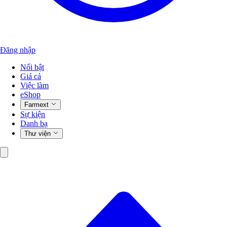
Đăng nhập
Nổi bật
Giá cả
Việc làm
eShop
Farmext
Sự kiện
Danh bạ
Thư viện