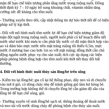
mặn để hạn chế hiện tượng phân tầng nước trong ruộng nuôi. Đồng
thời định kỳ 7 - 10 ngày bổ sung khoáng chất, vitamin nhằm tăng
cường sức đề kháng cho tôm nuôi.
- Thường xuyên theo dõi, cập nhật thông tin dự báo thời tiết để có biện
pháp xử lý kịp thời.
- Đối với mô hình nuôi tôm nước lợ: để hạn chế hiện tượng giảm độ
mặn đột ngột trong ruộng nuôi, người nuôi phải có kế hoạch điều tiết
nước như trước khi mưa to cần phải lấy nước có độ mặn thích hợp vào
ao và đảm bảo mực nước trên mặt trảng ruộng tối thiểu 0,5m, mực
nước ở mương bao cao hơn 1m so với mặt ruộng; đồng thời cần chủ
động nguồn nước phục vụ cho sản xuất; tích cực áp dụng các biện
pháp phòng bệnh tổng hợp cho tôm nuôi khi thời tiết thay đổi bất
thường.
4. Đối với hình thức nuôi thủy sản lồng/bè trên sông
- Kiểm tra lại lồng/bè; gia cố lại hệ thống phao, dây neo và di chuyển
vào nơi ít gió, có dòng chảy nhẹ để tránh giông gió làm hư hỏng bè.
Trong trường hợp không thể di chuyển lồng bè cần giảm độ sâu của
lồng bè để hạn chế sóng, gió.
- Thường xuyên vệ sinh lồng/bè sạch sẽ, thông thoáng để thoát nước
và treo túi vôi trước dòng chảy để phòng bệnh cho thủy sản nuôi.