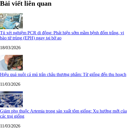
Bài viết liên quan
Tủ xét nghiệm PCR di động: Phát hiện sớm mầm bệnh đốm trắng, vi
bào tử trùng (EPH) ngay tại bờ ao
18/03/2026
Hiệu quả nuôi cá mú trân châu thương phẩm: Từ giống đến thu hoạch
11/03/2026
Giảm phụ thuộc Artemia trong sản xuất tôm giống: Xu hướng mới của
các trại giống
11/03/2026