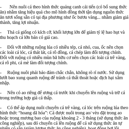
- Nên nuôi cá theo hình thức quảng canh cải tiến (có bổ sung thức
ăn) nhằm tăng hiệu quả cho mô hình đồng thời tận dụng nguồn thức
ăn tươi sống sẵn có tại địa phương như ốc bươu vàng... nhằm giảm giá
thành, tăng lợi nhuận.
- Thả cá giống có kích cỡ, khối lượng lớn để giảm tỷ lệ hao hụt và
thu hoạch cá lớn bán có giá cao.
- Đối với những ruộng lúa có nhiều tép, cá nhỏ, cua, ốc nên chọn
các loài cá lóc, cá thát lát, cá rô đồng, cá chép làm đối tượng chính.
Đối với ruộng có nhiều mùn bã hữu cơ nên chọn các loài cá trê vàng,
cá rô phi, cá mè làm đối tượng chính.
- Ruộng nuôi phải bảo đảm chắc chắn, không rò rỉ nước. Sử dụng
lưới bao xung quanh ruộng để tránh cá thất thoát hoặc địch hại xâm
nhập.
- Nên có ao riêng để ương cá trước khi chuyển lên ruộng và trữ cá
trong trường hợp giá cá thấp.
- Có thể áp dụng nuôi chuyên cá trê vàng, cá lóc trên ruộng lúa theo
hình thức “hoang dã hóa”: Cá được nuôi trong ao/ vèo đặt trong ao
hoặc trong mương bao của ruộng khoảng 2 - 3 tháng (sử dụng thức ăn
công nghiệp), sau đó chuyển cá lên ruộng để cá sử dụng thức ăn tự
nhiên có sẵn (giảm lượng thức ăn công nghiệp), hoạt động bơi lội