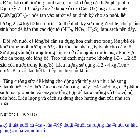
- Đảm bảo môi trường nuôi sạch, an toàn bằng các biện pháp như:
Định kỳ 7 - 10 ngày/lần sử dụng vôi đá (CaCO
) hoặc Dolomite
3
(CaMg(CO
)
) hòa tan vào nước và tạt định kỳ cho ao nuôi, liều
3
2
3
lượng 2 - 4 kg/100m
nước. Có thể định kỳ sử dụng Zeolite, chế phẩm
sinh học để hấp thu các độc tố (NH
, NO
, H
S), làm sạch nền đáy.
3
2
2
- Đối với nuôi cá lồng/bè cần sử dụng hoá chất treo trong lồng/bè để
khử trùng môi trường nước, diệt các tác nhân gây bệnh cho cá nuôi.
Sử dụng vôi bột đựng trong túi treo ở đầu nguồn nước hoặc khu vực
cho ăn trong các lồng bè. Treo túi cách mặt nước khoảng 1/3 - 1/2 độ
3
sâu của nước trong lồng/bè. Liều lượng sử dụng là 2 - 4 kg /10m
nước. Khi vôi tan hết lại tiếp tục treo túi khác.
- Tăng cường sức đề kháng cho động vật thủy sản như: bổ sung
vitamin trộn vào thức ăn cho cá ăn hàng ngày hoặc sử dụng chế phẩm
sinh học probiotic và enzyme tổng hợp để tăng cường và bảo vệ hệ
tiêu hóa. Liều lượng và cách sử dụng theo hướng dẫn của nhà sản
xuất.
Nguồn: TTKNHG
#kỹ thuật nuôi cá
#cá - lúa
#Kỹ thuật
#nuôi cá ruộng lúa
#nuôi cá hậu
giang
#mùa vụ nuôi cá