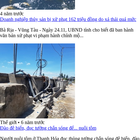
4 năm trước
Doanh nghiệp thủy sản bị xử phạt 162 triệu đồng do xả thải quá mức
Bà Rịa - Vũng Tàu - Ngày 24.11, UBND tỉnh cho biết đã ban hành
văn bản xử phạt vi phạm hành chính mộ...
Thế giới
•
6 năm trước
Đào đê biển, đục tường chắn sóng để... nuôi tôm
Người nuôi tôm ở Thanh Hóa đục thủng tường chắn sóng đê biển, đào