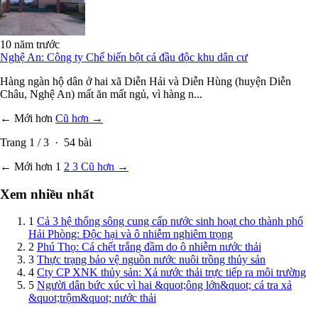
10 năm trước
Nghệ An: Công ty Chế biến bột cá đầu độc khu dân cư
Hàng ngàn hộ dân ở hai xã Diễn Hải và Diễn Hùng (huyện Diễn
Châu, Nghệ An) mất ăn mất ngủ, vì hàng n...
← Mới hơn
Cũ hơn →
Trang
1
/
3
·
54
bài
← Mới hơn
1
2
3
Cũ hơn →
Xem nhiều nhất
1
Cả 3 hệ thống sông cung cấp nước sinh hoạt cho thành phố
Hải Phòng: Độc hại và ô nhiễm nghiêm trọng
2
Phú Thọ: Cá chết trắng đầm do ô nhiễm nước thải
3
Thực trạng bảo vệ nguồn nước nuôi trồng thủy sản
4
Cty CP XNK thủy sản: Xả nước thải trực tiếp ra môi trường
5
Người dân bức xúc vì hai &quot;ông lớn&quot; cá tra xả
&quot;trộm&quot; nước thải