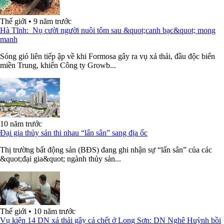
Thế giới
•
9 năm trước
Hà Tĩnh: Nụ cười người nuôi tôm sau &quot;canh bạc&quot; mong
manh
Sóng gió liên tiếp ập về khi Formosa gây ra vụ xả thải, đầu độc biển
miền Trung, khiến Công ty Growb...
10 năm trước
Đại gia thủy sản thi nhau “lấn sân” sang địa ốc
Thị trường bất động sản (BĐS) đang ghi nhận sự “lấn sân” của các
&quot;đại gia&quot; ngành thủy sản...
Thế giới
•
10 năm trước
Vụ kiện 14 DN xả thải gây cá chết ở Long Sơn: DN Nghê Huỳnh bồi