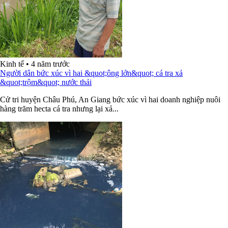
Kinh tế
•
4 năm trước
Người dân bức xúc vì hai &quot;ông lớn&quot; cá tra xả
&quot;trộm&quot; nước thải
Cử tri huyện Châu Phú, An Giang bức xúc vì hai doanh nghiệp nuôi
hàng trăm hecta cá tra nhưng lại xả...