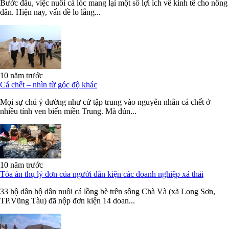
Bước đầu, việc nuôi cá lóc mang lại một số lợi ích về kinh tế cho nông
dân. Hiện nay, vấn đề lo lắng...
10 năm trước
Cá chết – nhìn từ góc độ khác
Mọi sự chú ý dường như cứ tập trung vào nguyên nhân cá chết ở
nhiều tỉnh ven biển miền Trung. Mà đún...
10 năm trước
Tòa án thụ lý đơn của người dân kiện các doanh nghiệp xả thải
33 hộ dân hộ dân nuôi cá lồng bè trên sông Chà Và (xã Long Sơn,
TP.Vũng Tàu) đã nộp đơn kiện 14 doan...