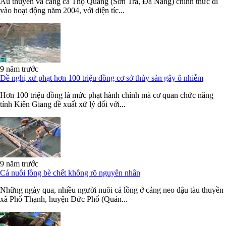
Âu thuyền và cảng cá Thọ Quang (Sơn Trà, Đà Nẵng) chính thức đi
vào hoạt động năm 2004, với diện tíc...
9 năm trước
Đề nghị xử phạt hơn 100 triệu đồng cơ sở thủy sản gây ô nhiễm
Hơn 100 triệu đồng là mức phạt hành chính mà cơ quan chức năng
tỉnh Kiên Giang đề xuất xử lý đối với...
9 năm trước
Cá nuôi lồng bè chết không rõ nguyên nhân
Những ngày qua, nhiều người nuôi cá lồng ở cảng neo đậu tàu thuyền
xã Phổ Thạnh, huyện Đức Phổ (Quản...