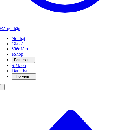
Đăng nhập
Nổi bật
Giá cả
Việc làm
eShop
Farmext
Sự kiện
Danh bạ
Thư viện