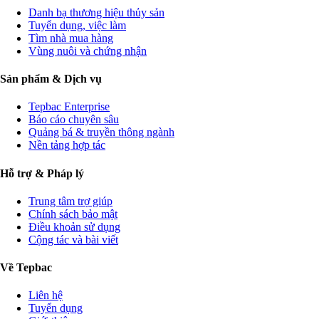
Danh bạ thương hiệu thủy sản
Tuyển dụng, việc làm
Tìm nhà mua hàng
Vùng nuôi và chứng nhận
Sản phẩm & Dịch vụ
Tepbac Enterprise
Báo cáo chuyên sâu
Quảng bá & truyền thông ngành
Nền tảng hợp tác
Hỗ trợ & Pháp lý
Trung tâm trợ giúp
Chính sách bảo mật
Điều khoản sử dụng
Cộng tác và bài viết
Về Tepbac
Liên hệ
Tuyển dụng