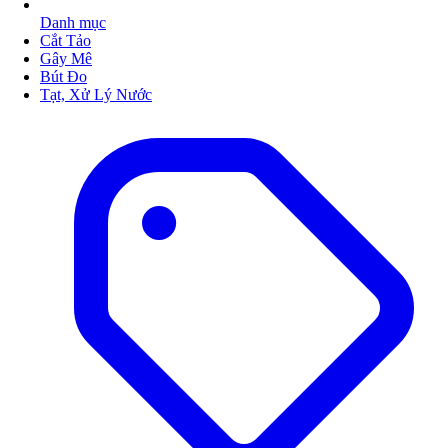
Danh mục
Cắt Tảo
Gây Mê
Bút Đo
Tạt, Xử Lý Nước