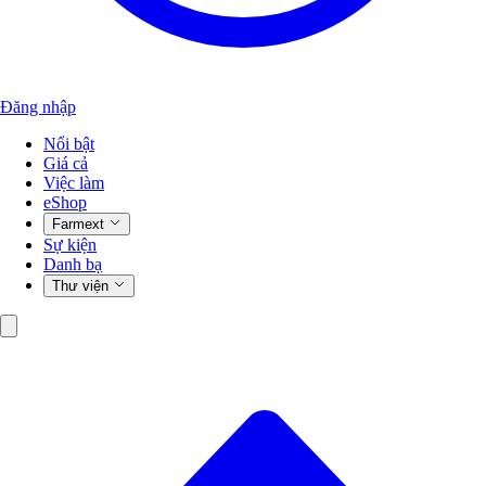
Đăng nhập
Nổi bật
Giá cả
Việc làm
eShop
Farmext
Sự kiện
Danh bạ
Thư viện