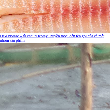
De-Odorase – từ chai “Deoray” huyền thoại đến tên gọi của cả một
nhóm sản phẩm