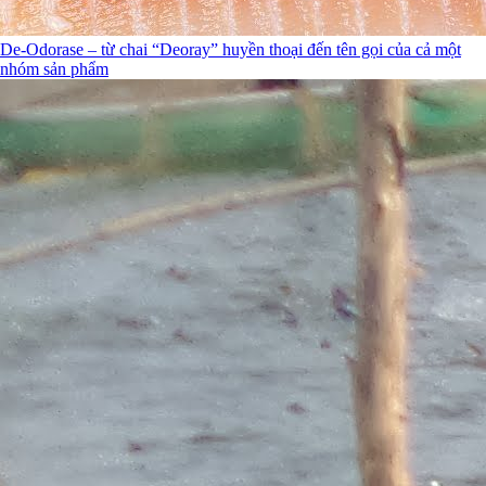
De-Odorase – từ chai “Deoray” huyền thoại đến tên gọi của cả một
nhóm sản phẩm