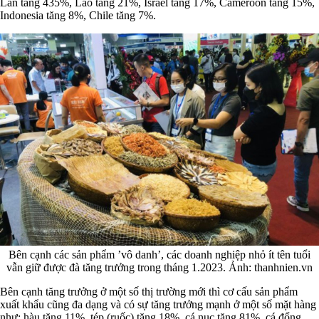
Lan tăng 435%, Lào tăng 21%, Israel tăng 17%, Cameroon tăng 15%,
Indonesia tăng 8%, Chile tăng 7%.
Bên cạnh các sản phẩm ’vô danh’, các doanh nghiệp nhỏ ít tên tuổi
vẫn giữ được đà tăng trưởng trong tháng 1.2023. Ảnh: thanhnien.vn
Bên cạnh tăng trưởng ở một số thị trường mới thì cơ cấu sản phẩm
xuất khẩu cũng đa dạng và có sự tăng trưởng mạnh ở một số mặt hàng
như: hàu tăng 11%, tép (ruốc) tăng 18%, cá nục tăng 81%, cá đổng