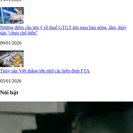
Những điểm cần lưu ý về thuế GTGT khi mua bán nông, lâm, thủy
sản “chưa chế biến”
09/01/2026
Thủy sản Việt thắng lớn nhờ các hiệp định FTA
05/01/2026
Nổi bật