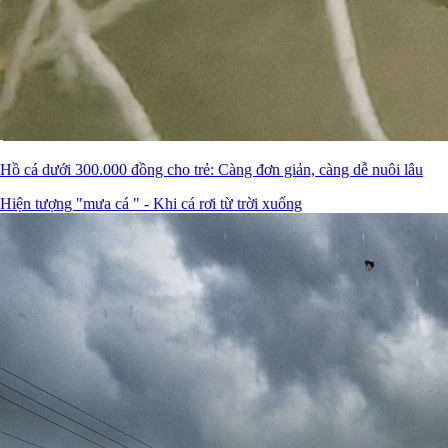
Hồ cá dưới 300.000 đồng cho trẻ: Càng đơn giản, càng dễ nuôi lâu
Hiện tượng "mưa cá " - Khi cá rơi từ trời xuống