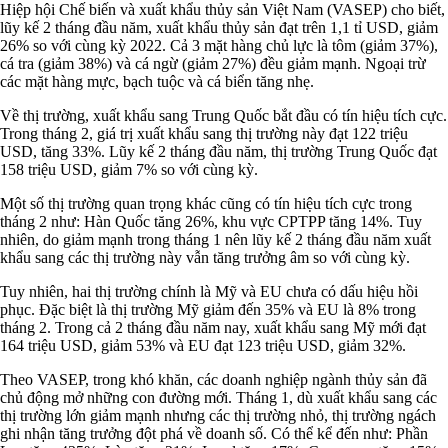
Hiệp hội Chế biến và xuất khẩu thủy sản Việt Nam (VASEP) cho biết,
lũy kế 2 tháng đầu năm, xuất khẩu thủy sản đạt trên 1,1 tỉ USD, giảm
26% so với cùng kỳ 2022. Cả 3 mặt hàng chủ lực là tôm (giảm 37%),
cá tra (giảm 38%) và cá ngừ (giảm 27%) đều giảm mạnh. Ngoại trừ
các mặt hàng mực, bạch tuộc và cá biển tăng nhẹ.
Về thị trường, xuất khẩu sang Trung Quốc bắt đầu có tín hiệu tích cực.
Trong tháng 2, giá trị xuất khẩu sang thị trường này đạt 122 triệu
USD, tăng 33%. Lũy kế 2 tháng đầu năm, thị trường Trung Quốc đạt
158 triệu USD, giảm 7% so với cùng kỳ.
Một số thị trường quan trọng khác cũng có tín hiệu tích cực trong
tháng 2 như: Hàn Quốc tăng 26%, khu vực CPTPP tăng 14%. Tuy
nhiên, do giảm mạnh trong tháng 1 nên lũy kế 2 tháng đầu năm xuất
khẩu sang các thị trường này vẫn tăng trưởng âm so với cùng kỳ.
Tuy nhiên, hai thị trường chính là Mỹ và EU chưa có dấu hiệu hồi
phục. Đặc biệt là thị trường Mỹ giảm đến 35% và EU là 8% trong
tháng 2. Trong cả 2 tháng đầu năm nay, xuất khẩu sang Mỹ mới đạt
164 triệu USD, giảm 53% và EU đạt 123 triệu USD, giảm 32%.
Theo VASEP, trong khó khăn, các doanh nghiệp ngành thủy sản đã
chủ động mở những con đường mới. Tháng 1, dù xuất khẩu sang các
thị trường lớn giảm mạnh nhưng các thị trường nhỏ, thị trường ngách
ghi nhận tăng trưởng đột phá về doanh số. Có thể kể đến như: Phần