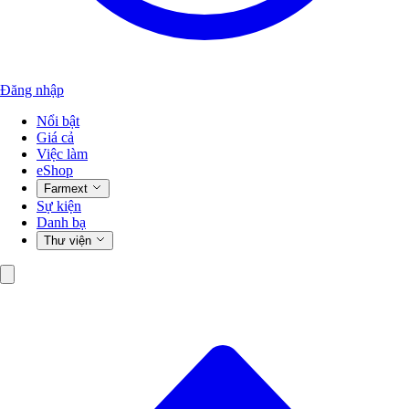
Đăng nhập
Nổi bật
Giá cả
Việc làm
eShop
Farmext
Sự kiện
Danh bạ
Thư viện