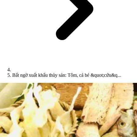
Bất ngờ xuất khẩu thủy sản: Tôm, cá bé &quot;cứu&q...