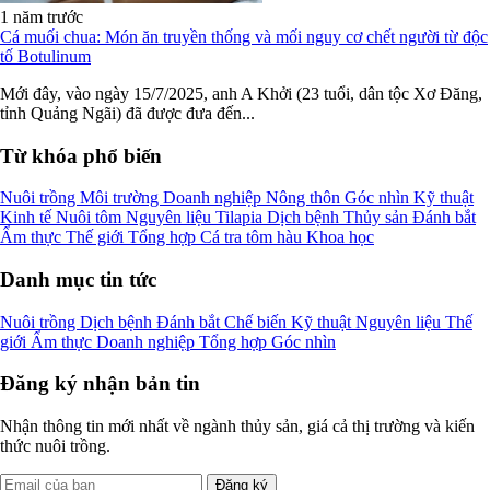
1 năm trước
Cá muối chua: Món ăn truyền thống và mối nguy cơ chết người từ độc
tố Botulinum
Mới đây, vào ngày 15/7/2025, anh A Khởi (23 tuổi, dân tộc Xơ Đăng,
tỉnh Quảng Ngãi) đã được đưa đến...
Từ khóa phổ biến
Nuôi trồng
Môi trường
Doanh nghiệp
Nông thôn
Góc nhìn
Kỹ thuật
Kinh tế
Nuôi tôm
Nguyên liệu
Tilapia
Dịch bệnh
Thủy sản
Đánh bắt
Ẩm thực
Thế giới
Tổng hợp
Cá tra
tôm
hàu
Khoa học
Danh mục tin tức
Nuôi trồng
Dịch bệnh
Đánh bắt
Chế biến
Kỹ thuật
Nguyên liệu
Thế
giới
Ẩm thực
Doanh nghiệp
Tổng hợp
Góc nhìn
Đăng ký nhận bản tin
Nhận thông tin mới nhất về ngành thủy sản, giá cả thị trường và kiến
thức nuôi trồng.
Đăng ký