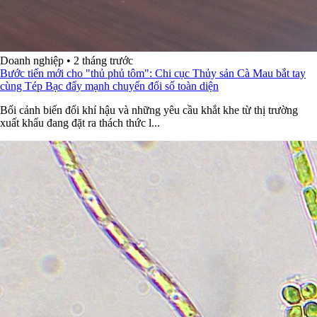
Doanh nghiệp
•
2 tháng trước
Bước tiến mới cho "thủ phủ tôm": Chi cục Thủy sản Cà Mau bắt tay
cùng Tép Bạc đẩy mạnh chuyển đổi số toàn diện
Bối cảnh biến đổi khí hậu và những yêu cầu khắt khe từ thị trường
xuất khẩu đang đặt ra thách thức l...