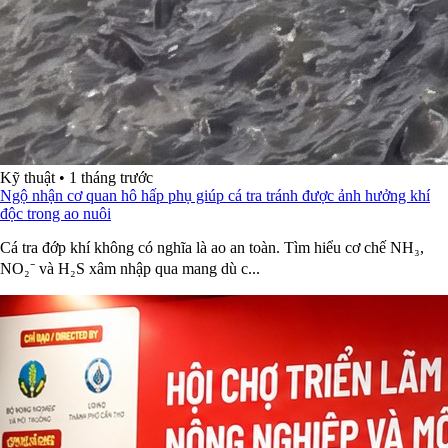
Kỹ thuật
•
1 tháng trước
Ngộ nhận cơ quan hô hấp phụ giúp cá tra tránh được ảnh hưởng khí
độc trong ao nuôi
Cá tra đớp khí không có nghĩa là ao an toàn. Tìm hiểu cơ chế NH₃,
NO₂⁻ và H₂S xâm nhập qua mang dù c...