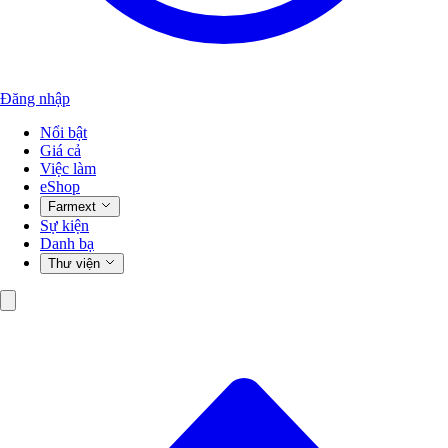
Đăng nhập
Nổi bật
Giá cả
Việc làm
eShop
Farmext
Sự kiện
Danh bạ
Thư viện