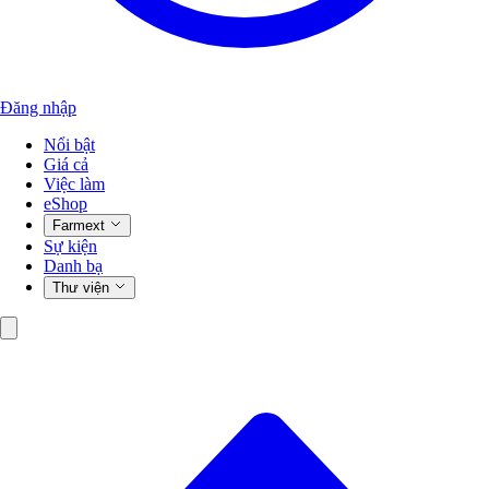
Đăng nhập
Nổi bật
Giá cả
Việc làm
eShop
Farmext
Sự kiện
Danh bạ
Thư viện