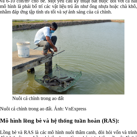
và 6-10 con/m² cho bể. Một yêu cầu kỹ thuật bắt buộc đối với cả hai
mô hình là phải bố trí các vật liệu trú ẩn như ống nhựa hoặc chà khô,
nhằm đáp ứng tập tính ưa tối và sợ ánh sáng của cá chình.
Nuôi cá chình trong ao đất
Nuôi cá chình trong ao đất. Ảnh: VnExpress
Mô hình lồng bè và hệ thống tuần hoàn (RAS):
Lồng bè và RAS là các mô hình nuôi thâm canh, đòi hỏi vốn và trình