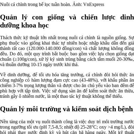
Nuôi cá chình trong bể lọc tuần hoàn. Ảnh: VnExpress
Quản lý con giống và chiến lược dinh
dưỡng khoa học
Thách thức kỹ thuật lớn nhất trong nuôi cá chình là nguồn giống. Sự
phụ thuộc vào giống khai thác tự nhiên hoặc nhập khẩu dẫn đến giá
thành rất cao (120.000-140.000 đồng/con) và chất lượng không đồng
đều. Do đó, một quy trình bắt buộc bao gồm việc lựa chọn giống đạt
chuẩn (≥100g/con), xử lý ký sinh trùng bằng cách tắm muối 20-30‰,
và thuần dưỡng 10-15 ngày trước khi thả.
Về dinh dưỡng, để tối ưu hóa tăng trưởng, cá chình đòi hỏi thức ăn
công nghiệp có hàm lượng đạm cực cao (43-48%), với khẩu phần ăn
chiếm 3-7% trọng lượng thân và được cho ăn chủ yếu vào ban đêm để
phù hợp với tập tính. Việc sử dụng sàn ăn để kiểm soát thức ăn thừa,
tránh gây ô nhiễm nước, là một thao tác kỹ thuật không thể thiếu.
Quản lý môi trường và kiểm soát dịch bệnh
Nền tảng của một vụ nuôi thành công là việc duy trì môi trường nước
trong ngưỡng tối ưu (pH 7,5-8,5; nhiệt độ 25-28°C; oxy >4 mg/L), đòi
hỏi phải thay nước định kỳ và hút cặn bã hàng ngày. Một kỹ thuật