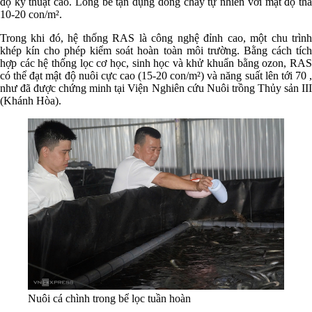
độ kỹ thuật cao. Lồng bè tận dụng dòng chảy tự nhiên với mật độ thả
10-20 con/m².
Trong khi đó, hệ thống RAS là công nghệ đỉnh cao, một chu trình
khép kín cho phép kiểm soát hoàn toàn môi trường. Bằng cách tích
hợp các hệ thống lọc cơ học, sinh học và khử khuẩn bằng ozon, RAS
có thể đạt mật độ nuôi cực cao (15-20 con/m²) và năng suất lên tới 70 ,
như đã được chứng minh tại Viện Nghiên cứu Nuôi trồng Thủy sản III
(Khánh Hòa).
Nuôi cá chình trong bể lọc tuần hoàn