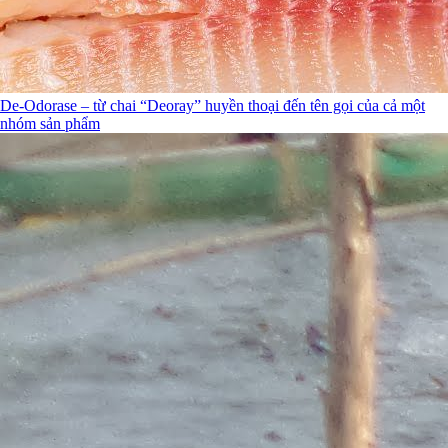
De-Odorase – từ chai “Deoray” huyền thoại đến tên gọi của cả một
nhóm sản phẩm