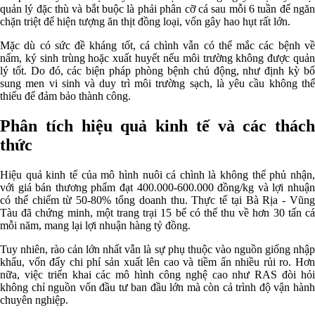
quản lý đặc thù và bắt buộc là phải phân cỡ cá sau mỗi 6 tuần để ngăn
chặn triệt để hiện tượng ăn thịt đồng loại, vốn gây hao hụt rất lớn.
Mặc dù có sức đề kháng tốt, cá chình vẫn có thể mắc các bệnh về
nấm, ký sinh trùng hoặc xuất huyết nếu môi trường không được quản
lý tốt. Do đó, các biện pháp phòng bệnh chủ động, như định kỳ bổ
sung men vi sinh và duy trì môi trường sạch, là yêu cầu không thể
thiếu để đảm bảo thành công.
Phân tích hiệu quả kinh tế và các thách
thức
Hiệu quả kinh tế của mô hình nuôi cá chình là không thể phủ nhận,
với giá bán thương phẩm đạt 400.000-600.000 đồng/kg và lợi nhuận
có thể chiếm từ 50-80% tổng doanh thu. Thực tế tại Bà Rịa - Vũng
Tàu đã chứng minh, một trang trại 15 bể có thể thu về hơn 30 tấn cá
mỗi năm, mang lại lợi nhuận hàng tỷ đồng.
Tuy nhiên, rào cản lớn nhất vẫn là sự phụ thuộc vào nguồn giống nhập
khẩu, vốn đẩy chi phí sản xuất lên cao và tiềm ẩn nhiều rủi ro. Hơn
nữa, việc triển khai các mô hình công nghệ cao như RAS đòi hỏi
không chỉ nguồn vốn đầu tư ban đầu lớn mà còn cả trình độ vận hành
chuyên nghiệp.