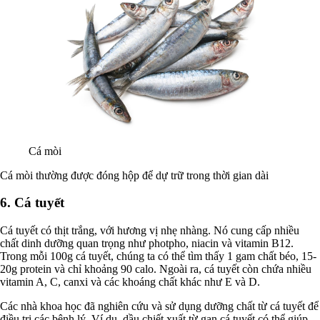
Cá mòi
Cá mòi thường được đóng hộp để dự trữ trong thời gian dài
6. Cá tuyết
Cá tuyết có thịt trắng, với hương vị nhẹ nhàng. Nó cung cấp nhiều
chất dinh dưỡng quan trọng như photpho, niacin và vitamin B12.
Trong mỗi 100g cá tuyết, chúng ta có thể tìm thấy 1 gam chất béo, 15-
20g protein và chỉ khoảng 90 calo. Ngoài ra, cá tuyết còn chứa nhiều
vitamin A, C, canxi và các khoáng chất khác như E và D.
Các nhà khoa học đã nghiên cứu và sử dụng dưỡng chất từ cá tuyết để
điều trị các bệnh lý. Ví dụ, dầu chiết xuất từ gan cá tuyết có thể giúp