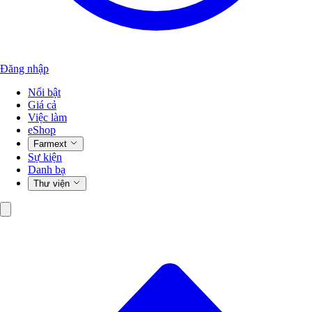
Đăng nhập
Nổi bật
Giá cả
Việc làm
eShop
Farmext
Sự kiện
Danh bạ
Thư viện