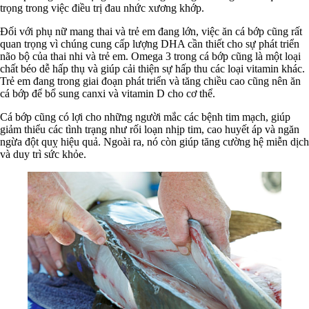
trọng trong việc điều trị đau nhức xương khớp.
Đối với phụ nữ mang thai và trẻ em đang lớn, việc ăn cá bớp cũng rất
quan trọng vì chúng cung cấp lượng DHA cần thiết cho sự phát triển
não bộ của thai nhi và trẻ em. Omega 3 trong cá bớp cũng là một loại
chất béo dễ hấp thụ và giúp cải thiện sự hấp thu các loại vitamin khác.
Trẻ em đang trong giai đoạn phát triển và tăng chiều cao cũng nên ăn
cá bớp để bổ sung canxi và vitamin D cho cơ thể.
Cá bớp cũng có lợi cho những người mắc các bệnh tim mạch, giúp
giảm thiểu các tình trạng như rối loạn nhịp tim, cao huyết áp và ngăn
ngừa đột quỵ hiệu quả. Ngoài ra, nó còn giúp tăng cường hệ miễn dịch
và duy trì sức khỏe.