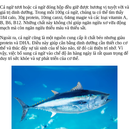
Cá ngừ tươi hoặc cá ngừ đóng hộp đều giữ được hương vị tuyệt vời và
giá trị dinh dưỡng. Trong mỗi 100g cá ngừ, chúng ta có thể tìm thấy
184 calo, 30g protein, 10mg canxi, 64mg magie và các loại vitamin A,
B, B6, B12. Những chất này không chỉ giúp ngăn ngừa xơ vữa động
mạch mà còn ngăn ngừa thiếu máu và thiếu sắt.
Ngoài ra, cá ngừ cũng là một nguồn cung cấp ít chất béo nhưng giàu
protein và DHA. Điều này giúp cân bằng dinh dưỡng cần thiết cho cơ
thể và thúc đẩy sự tái sinh của tế bào não, từ đó cải thiện trí nhớ. Vì
vậy, việc bổ sung cá ngừ vào chế độ ăn hàng ngày là rất quan trọng để
duy trì sức khỏe và sự phát triển của cơ thể.