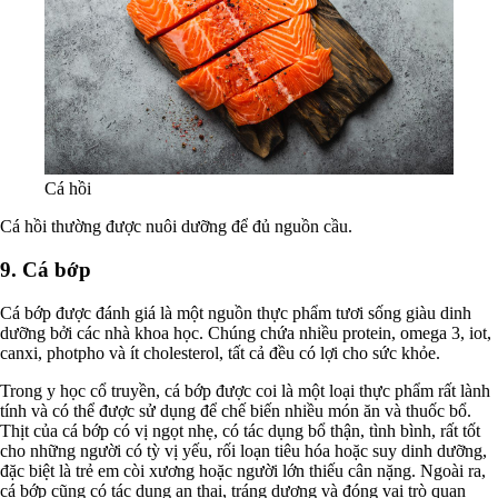
Cá hồi
Cá hồi thường được nuôi dưỡng để đủ nguồn cầu.
9. Cá bớp
Cá bớp được đánh giá là một nguồn thực phẩm tươi sống giàu dinh
dưỡng bởi các nhà khoa học. Chúng chứa nhiều protein, omega 3, iot,
canxi, photpho và ít cholesterol, tất cả đều có lợi cho sức khỏe.
Trong y học cổ truyền, cá bớp được coi là một loại thực phẩm rất lành
tính và có thể được sử dụng để chế biến nhiều món ăn và thuốc bổ.
Thịt của cá bớp có vị ngọt nhẹ, có tác dụng bổ thận, tình bình, rất tốt
cho những người có tỳ vị yếu, rối loạn tiêu hóa hoặc suy dinh dưỡng,
đặc biệt là trẻ em còi xương hoặc người lớn thiếu cân nặng. Ngoài ra,
cá bớp cũng có tác dụng an thai, tráng dương và đóng vai trò quan