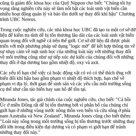
cũng là giám đốc khoa học của Quỹ Nippon cho biết: "Chúng tôi hy
vọng rằng nghiên cứu này sẽ làm nổi bật các loài sinh vật biển cần
nhiều hoạt động quản lý và bảo tồn dưới sự thay đổi khí hậu" Chương
trình UBC Nereus.
Trong cuộc nghiên cứu, các nhà khoa học UBC đã tạo ra một cơ sở dữ
liệu để kiểm tra tính dễ bị tổn thương lâu dài của các loài sinh vật biển
quan trọng đối với nghề cá trên thế giới. Cơ sở dữ liệu đã được phát
triển với một phương pháp sử dụng "logic mờ" để kết hợp thông tin về
sự nhạy cảm về mặt sinh học của những loài này với những thay đổi
về môi trường cũng như sự tiếp xúc dự kiến của chúng đối với những
thay đổi ở đại dương bao gồm nhiệt độ, oxy và axit.
Các yếu tố hạn chế việc cá hoặc động vật có vỏ có thể thích ứng với
biến đổi khí hậu bao gồm phạm vi nhiệt độ thích hợp, hạn chế về
phạm vi địa lý, thời gian để sinh sản và các yêu cầu môi trường sống
cụ thể như cần tảo biển hay san hô để tồn tại.
Miranda Jones, tác giả chính của cuộc nghiên cứu, cho biết: "Cá hồi
Úc ở miền Đông rất dễ bị tổn thương bởi vì phân bố của chúng chỉ
giới hạn ở những vùng nước nông thôn ven biển và cửa sông ở phía
nam Australia và New Zealand", Miranda Jones cũng cho biết thêm:
"Loài này sống trong môi trường sống bị tổn thương trước những thay
đổi lớn trong điều kiện đại dương và có phạm vi giới hạn để tránh
những thay đổi này."