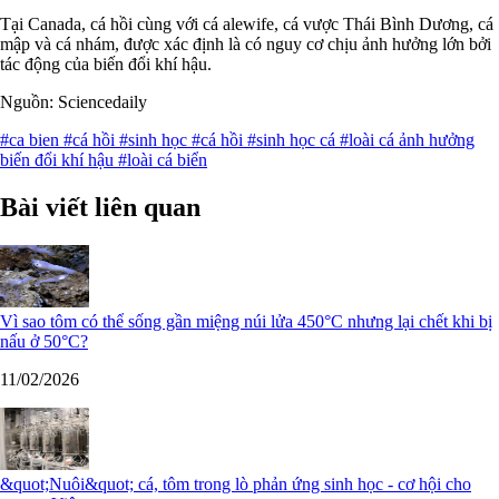
Tại Canada, cá hồi cùng với cá alewife, cá vược Thái Bình Dương, cá
mập và cá nhám, được xác định là có nguy cơ chịu ảnh hưởng lớn bởi
tác động của biến đổi khí hậu.
Nguồn: Sciencedaily
#ca bien
#cá hồi
#sinh học
#cá hồi
#sinh học cá
#loài cá ảnh hưởng
biến đổi khí hậu
#loài cá biển
Bài viết liên quan
Vì sao tôm có thể sống gần miệng núi lửa 450°C nhưng lại chết khi bị
nấu ở 50°C?
11/02/2026
&quot;Nuôi&quot; cá, tôm trong lò phản ứng sinh học - cơ hội cho