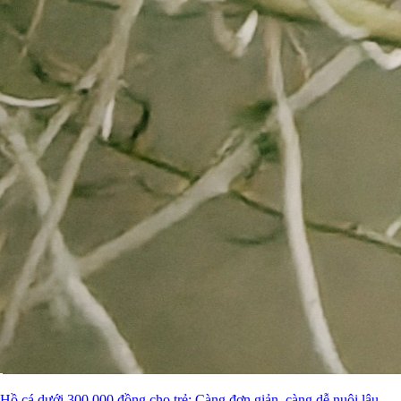
Hồ cá dưới 300.000 đồng cho trẻ: Càng đơn giản, càng dễ nuôi lâu