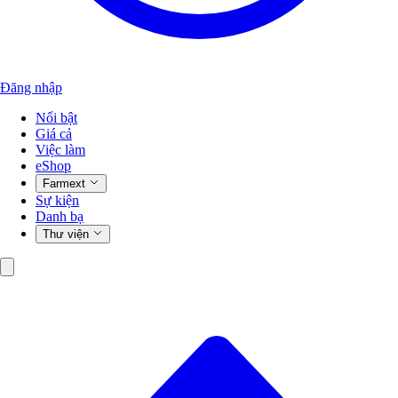
Đăng nhập
Nổi bật
Giá cả
Việc làm
eShop
Farmext
Sự kiện
Danh bạ
Thư viện