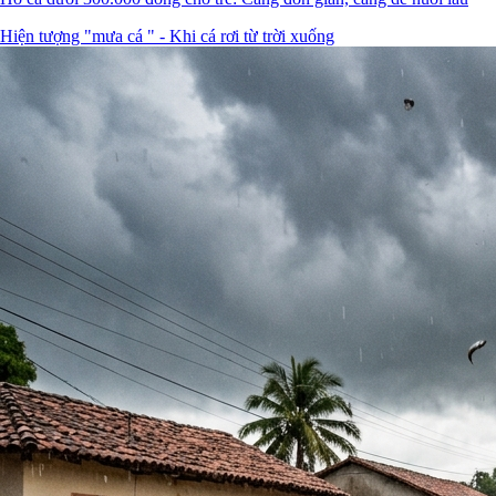
Hiện tượng "mưa cá " - Khi cá rơi từ trời xuống