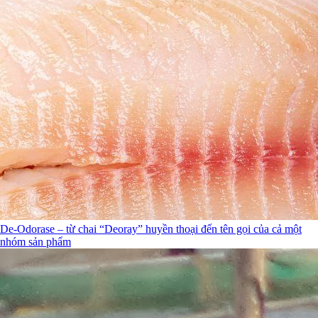
De-Odorase – từ chai “Deoray” huyền thoại đến tên gọi của cả một
nhóm sản phẩm