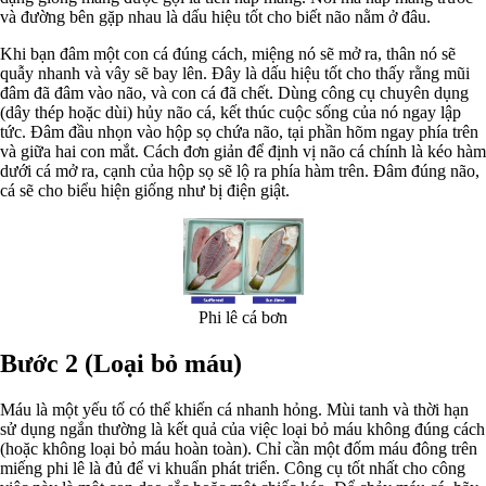
và đường bên gặp nhau là dấu hiệu tốt cho biết não nằm ở đâu.
Khi bạn đâm một con cá đúng cách, miệng nó sẽ mở ra, thân nó sẽ
quẫy nhanh và vây sẽ bay lên. Đây là dấu hiệu tốt cho thấy rằng mũi
đâm đã đâm vào não, và con cá đã chết. Dùng công cụ chuyên dụng
(dây thép hoặc dùi) hủy não cá, kết thúc cuộc sống của nó ngay lập
tức. Đâm đầu nhọn vào hộp sọ chứa não, tại phần hõm ngay phía trên
và giữa hai con mắt. Cách đơn giản để định vị não cá chính là kéo hàm
dưới cá mở ra, cạnh của hộp sọ sẽ lộ ra phía hàm trên. Đâm đúng não,
cá sẽ cho biểu hiện giống như bị điện giật.
Phi lê cá bơn
Bước 2 (Loại bỏ máu)
Máu là một yếu tố có thể khiến cá nhanh hỏng. Mùi tanh và thời hạn
sử dụng ngắn thường là kết quả của việc loại bỏ máu không đúng cách
(hoặc không loại bỏ máu hoàn toàn). Chỉ cần một đốm máu đông trên
miếng phi lê là đủ để vi khuẩn phát triển. Công cụ tốt nhất cho công