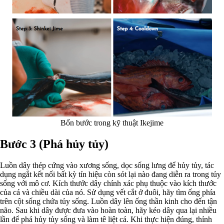
Bốn bước trong kỹ thuật Ikejime
Bước 3 (Phá hủy tủy)
Luồn dây thép cứng vào xương sống, dọc sống lưng để hủy tủy, tác
dụng ngắt kết nối bất kỳ tín hiệu còn sót lại nào đang diễn ra trong tủy
sống với mô cơ. Kích thước dây chính xác phụ thuộc vào kích thước
của cá và chiều dài của nó. Sử dụng vết cắt ở đuôi, hãy tìm ống phía
trên cột sống chứa tủy sống. Luồn dây lên ống thần kinh cho đến tận
não. Sau khi dây được đưa vào hoàn toàn, hãy kéo dây qua lại nhiều
lần để phá hủy tủy sống và làm tê liệt cá. Khi thực hiện đúng, thỉnh