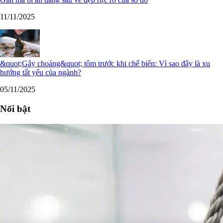
11/11/2025
&quot;Gây choáng&quot; tôm trước khi chế biến: Vì sao đây là xu
hướng tất yếu của ngành?
05/11/2025
Nổi bật