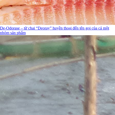
De-Odorase – từ chai “Deoray” huyền thoại đến tên gọi của cả một
nhóm sản phẩm