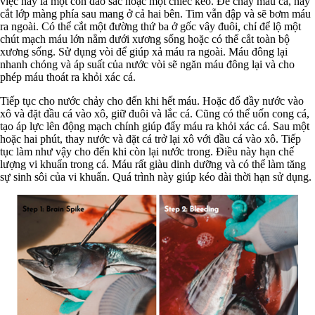
việc này là một con dao sắc hoặc một chiếc kéo. Để chảy máu cá, hãy
cắt lớp màng phía sau mang ở cả hai bên. Tim vẫn đập và sẽ bơm máu
ra ngoài. Có thể cắt một đường thứ ba ở gốc vây đuôi, chỉ để lộ một
chút mạch máu lớn nằm dưới xương sống hoặc có thể cắt toàn bộ
xương sống. Sử dụng vòi để giúp xả máu ra ngoài. Máu đông lại
nhanh chóng và áp suất của nước vòi sẽ ngăn máu đông lại và cho
phép máu thoát ra khỏi xác cá.
Tiếp tục cho nước chảy cho đến khi hết máu. Hoặc đổ đầy nước vào
xô và đặt đầu cá vào xô, giữ đuôi và lắc cá. Cũng có thể uốn cong cá,
tạo áp lực lên động mạch chính giúp đẩy máu ra khỏi xác cá. Sau một
hoặc hai phút, thay nước và đặt cá trở lại xô với đầu cá vào xô. Tiếp
tục làm như vậy cho đến khi còn lại nước trong. Điều này hạn chế
lượng vi khuẩn trong cá. Máu rất giàu dinh dưỡng và có thể làm tăng
sự sinh sôi của vi khuẩn. Quá trình này giúp kéo dài thời hạn sử dụng.