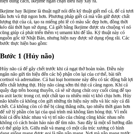
hiện đúng cách, Ikejime ngăn chặn điều này xảy ra.
Ikejime hay Ikijime là thuật ngữ nói đến kỹ thuật giết mổ cá, để cá tươi
lâu hơn và thịt ngon hơn. Phương pháp giết cá mà vẫn giữ được chất
lượng thịt của cá, tạo ra miếng phi lê có màu sắc đẹp hơn, đồng thời
kéo dài thời hạn sử dụng. Cá giết bằng Ikejime được ưa chuộng vì nó
cũng giúp cá phát triển thêm vị umami khi để lâu. Kỹ thuật này có
nguồn gốc từ Nhật Bản, nhưng hiện nay được sử dụng rộng rãi. Các
bước thực hiện bao gồm:
Bước 1 (Hủy não)
Hủy não cá để gây chết trước khi cá ngạt thở hoàn toàn. Điều này
ngăn não gửi tín hiệu đến các bộ phận còn lại của cơ thể, bài tiết
cortisol và adrenaline. Cả hai loại hormone này đều có tác động bất lợi
đến chất lượng thịt. Hủy não càng sớm thì thịt cá càng ngon. Khi cá
quẫy đạp trên boong thuyền, cá sẽ sử dụng chút oxy cuối cùng để tạo
ra axit lactic trong cơ, một chất tạo ra nhiều mùi vị khó chịu hơn. Hủy
não khiến cá không còn gửi những tín hiệu này nữa và lúc này cá đã
chết. Cá không còn có thể bị căng thẳng nữa, tạo nhiều thời gian hơn
để xử lý phần còn lại của quá trình mà không làm hỏng thịt. Vì mỗi
loài cá đều khác nhau và vị trí não của chúng cũng khác nhau nên
không có cách hoàn hảo nào để tìm não. Sau đây là một số hướng dẫn
có thể giúp ích. Giữa mắt và mang có một cấu trúc xương có hình
dạng giống mang được gọi là tiền nắp mang. Nơi mà nắp mang trước