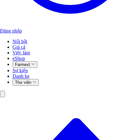
Đăng nhập
Nổi bật
Giá cả
Việc làm
eShop
Farmext
Sự kiện
Danh bạ
Thư viện