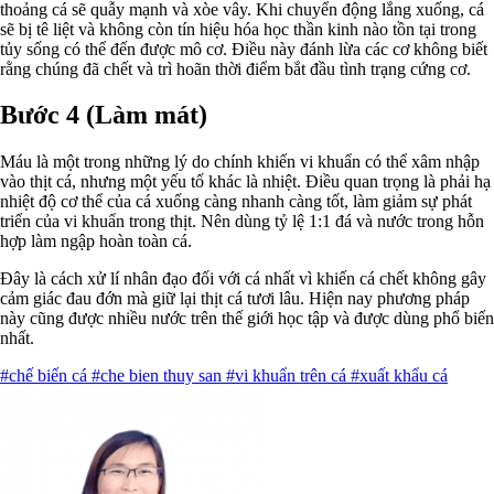
thoảng cá sẽ quẫy mạnh và xòe vây. Khi chuyển động lắng xuống, cá
sẽ bị tê liệt và không còn tín hiệu hóa học thần kinh nào tồn tại trong
tủy sống có thể đến được mô cơ. Điều này đánh lừa các cơ không biết
rằng chúng đã chết và trì hoãn thời điểm bắt đầu tình trạng cứng cơ.
Bước 4 (Làm mát)
Máu là một trong những lý do chính khiến vi khuẩn có thể xâm nhập
vào thịt cá, nhưng một yếu tố khác là nhiệt. Điều quan trọng là phải hạ
nhiệt độ cơ thể của cá xuống càng nhanh càng tốt, làm giảm sự phát
triển của vi khuẩn trong thịt. Nên dùng tỷ lệ 1:1 đá và nước trong hỗn
hợp làm ngập hoàn toàn cá.
Đây là cách xử lí nhân đạo đối với cá nhất vì khiến cá chết không gây
cảm giác đau đớn mà giữ lại thịt cá tươi lâu. Hiện nay phương pháp
này cũng được nhiều nước trên thế giới học tập và được dùng phổ biến
nhất.
#chế biến cá
#che bien thuy san
#vi khuẩn trên cá
#xuất khẩu cá