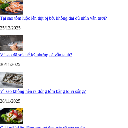
Tại sao tôm luộc lên thịt bị bở, không dai dù nhìn vẫn tươi?
25/12/2025
Vì sao đã sơ chế kỹ nhưng cá vẫn tanh?
30/11/2025
Vì sao không nên rã đông tôm bằng lò vi sóng?
28/11/2025
Giải mã bí ẩn đằng sau vẻ đẹp rực rỡ của sò đỏ