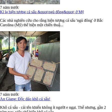
7 năm trước
Kì lạ hiện tượng cá sấu &quot;ngủ đông&quot; ở Mỹ
Các nhà nghiên cứu cho rằng hiện tượng cá sấu 'ngủ đông' ở Bắc
Carolina (Mỹ) thể hiện một chiến thuậ...
7 năm trước
An Giang: Độc đáo khô cá sấu!
Khô cá sấu - cái tên khiến không ít người e ngại. Thế nhưng, gần 2
năm nay, việc chế biến khô cá sấu...