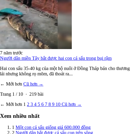
7 năm trước
Người dân miền Tây bắt được hai con cá sấu trong bụi rậm
Hai con sấu 35-40 kg của một hộ nuôi ở Đồng Tháp bán cho thương
lái nhưng không rọ mõm, đã thoát ra...
← Mới hơn
Cũ hơn →
Trang
1
/
10
·
219
bài
← Mới hơn
1
2
3
4
5
6
7
8
9
10
Cũ hơn →
Xem nhiều nhất
1
Một con cá sấu giống giá 600.000 đồng
2
Người dân bắt được cá sấu con trên sông