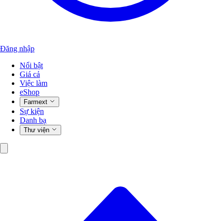
Đăng nhập
Nổi bật
Giá cả
Việc làm
eShop
Farmext
Sự kiện
Danh bạ
Thư viện