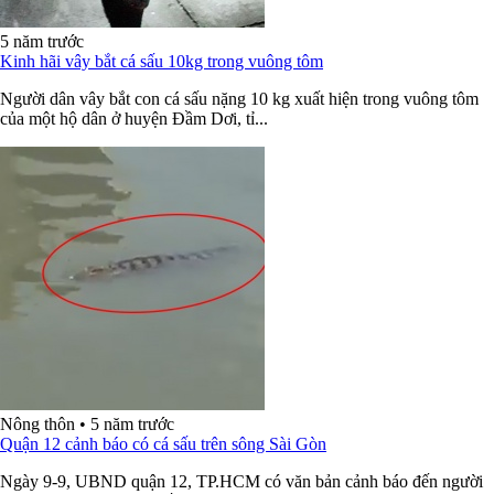
5 năm trước
Kinh hãi vây bắt cá sấu 10kg trong vuông tôm
Người dân vây bắt con cá sấu nặng 10 kg xuất hiện trong vuông tôm
của một hộ dân ở huyện Đầm Dơi, tỉ...
Nông thôn
•
5 năm trước
Quận 12 cảnh báo có cá sấu trên sông Sài Gòn
Ngày 9-9, UBND quận 12, TP.HCM có văn bản cảnh báo đến người