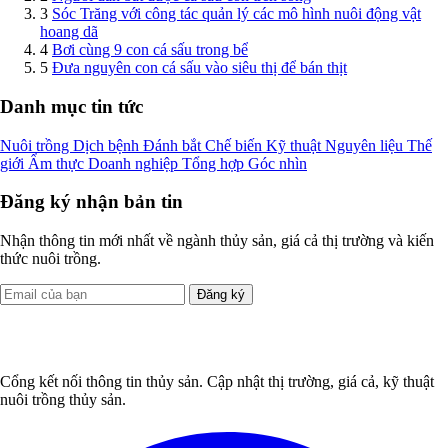
3
Sóc Trăng với công tác quản lý các mô hình nuôi động vật
hoang dã
4
Bơi cùng 9 con cá sấu trong bể
5
Đưa nguyên con cá sấu vào siêu thị để bán thịt
Danh mục tin tức
Nuôi trồng
Dịch bệnh
Đánh bắt
Chế biến
Kỹ thuật
Nguyên liệu
Thế
giới
Ẩm thực
Doanh nghiệp
Tổng hợp
Góc nhìn
Đăng ký nhận bản tin
Nhận thông tin mới nhất về ngành thủy sản, giá cả thị trường và kiến
thức nuôi trồng.
Đăng ký
Cổng kết nối thông tin thủy sản. Cập nhật thị trường, giá cả, kỹ thuật
nuôi trồng thủy sản.