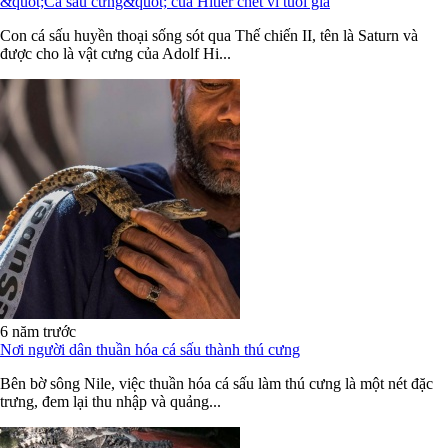
&quot;Cá sấu cưng&quot; của Hitler chết vì tuổi già
Con cá sấu huyền thoại sống sót qua Thế chiến II, tên là Saturn và
được cho là vật cưng của Adolf Hi...
6 năm trước
Nơi người dân thuần hóa cá sấu thành thú cưng
Bên bờ sông Nile, việc thuần hóa cá sấu làm thú cưng là một nét đặc
trưng, đem lại thu nhập và quảng...