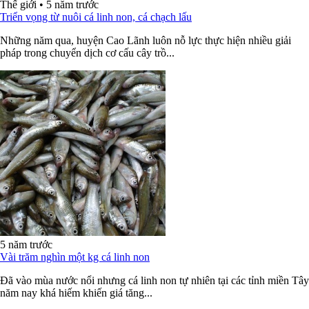
Thế giới
•
5 năm trước
Triển vọng từ nuôi cá linh non, cá chạch lấu
Những năm qua, huyện Cao Lãnh luôn nỗ lực thực hiện nhiều giải
pháp trong chuyển dịch cơ cấu cây trồ...
5 năm trước
Vài trăm nghìn một kg cá linh non
Đã vào mùa nước nổi nhưng cá linh non tự nhiên tại các tỉnh miền Tây
năm nay khá hiếm khiến giá tăng...