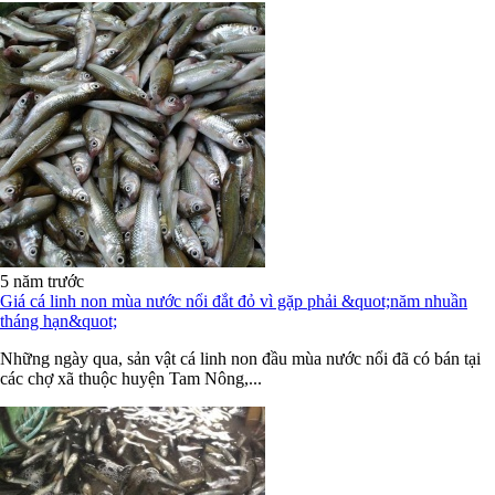
5 năm trước
Giá cá linh non mùa nước nổi đắt đỏ vì gặp phải &quot;năm nhuần
tháng hạn&quot;
Những ngày qua, sản vật cá linh non đầu mùa nước nổi đã có bán tại
các chợ xã thuộc huyện Tam Nông,...