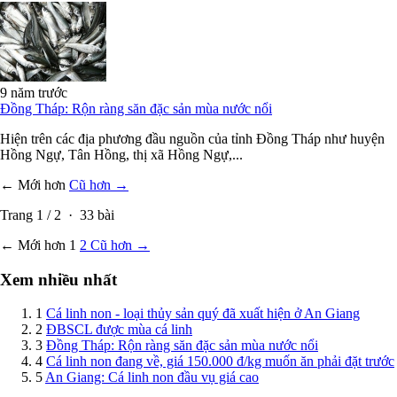
9 năm trước
Đồng Tháp: Rộn ràng săn đặc sản mùa nước nổi
Hiện trên các địa phương đầu nguồn của tỉnh Đồng Tháp như huyện
Hồng Ngự, Tân Hồng, thị xã Hồng Ngự,...
← Mới hơn
Cũ hơn →
Trang
1
/
2
·
33
bài
← Mới hơn
1
2
Cũ hơn →
Xem nhiều nhất
1
Cá linh non - loại thủy sản quý đã xuất hiện ở An Giang
2
ĐBSCL được mùa cá linh
3
Đồng Tháp: Rộn ràng săn đặc sản mùa nước nổi
4
Cá linh non đang về, giá 150.000 đ/kg muốn ăn phải đặt trước
5
An Giang: Cá linh non đầu vụ giá cao