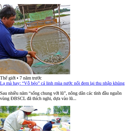
Thế giới
•
7 năm trước
Lạ mà hay: “Vỗ béo” cá linh mùa nước nổi đem lại thu nhập khủng
Sau nhiều năm “sống chung với lũ”, nông dân các tỉnh đầu nguồn
vùng ĐBSCL đã thích nghi, dựa vào lũ...