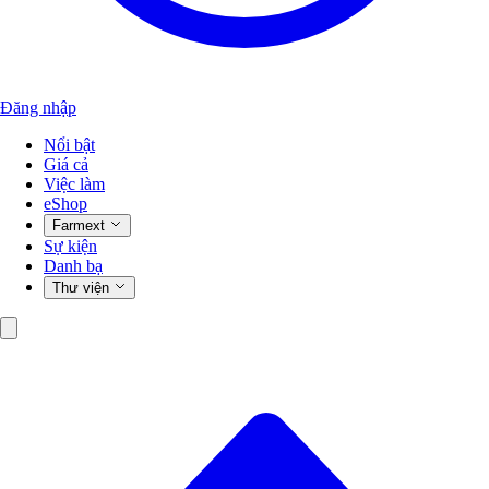
Đăng nhập
Nổi bật
Giá cả
Việc làm
eShop
Farmext
Sự kiện
Danh bạ
Thư viện