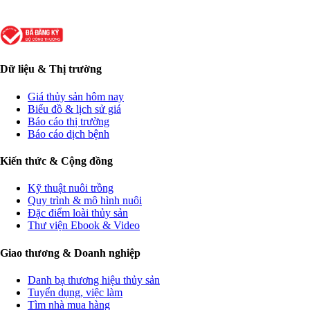
Dữ liệu & Thị trường
Giá thủy sản hôm nay
Biểu đồ & lịch sử giá
Báo cáo thị trường
Báo cáo dịch bệnh
Kiến thức & Cộng đồng
Kỹ thuật nuôi trồng
Quy trình & mô hình nuôi
Đặc điểm loài thủy sản
Thư viện Ebook & Video
Giao thương & Doanh nghiệp
Danh bạ thương hiệu thủy sản
Tuyển dụng, việc làm
Tìm nhà mua hàng