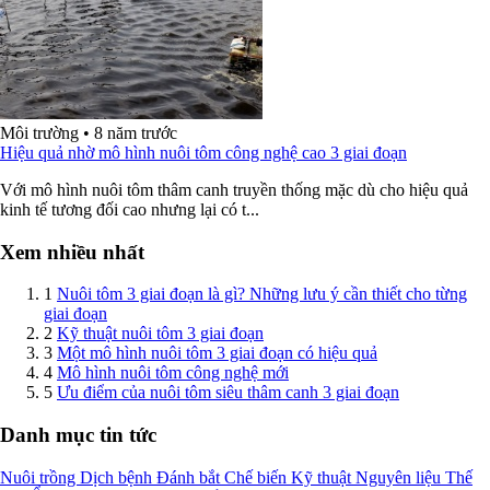
Môi trường
•
8 năm trước
Hiệu quả nhờ mô hình nuôi tôm công nghệ cao 3 giai đoạn
Với mô hình nuôi tôm thâm canh truyền thống mặc dù cho hiệu quả
kinh tế tương đối cao nhưng lại có t...
Xem nhiều nhất
1
Nuôi tôm 3 giai đoạn là gì? Những lưu ý cần thiết cho từng
giai đoạn
2
Kỹ thuật nuôi tôm 3 giai đoạn
3
Một mô hình nuôi tôm 3 giai đoạn có hiệu quả
4
Mô hình nuôi tôm công nghệ mới
5
Ưu điểm của nuôi tôm siêu thâm canh 3 giai đoạn
Danh mục tin tức
Nuôi trồng
Dịch bệnh
Đánh bắt
Chế biến
Kỹ thuật
Nguyên liệu
Thế