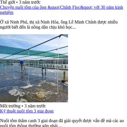
Thế giới
•
3 năm trước
Chuyện nuôi tôm của ông &quot;Chính Floc&quot; với 30 năm kinh
nghiệm
Ở xã Ninh Phú, thị xã Ninh Hòa, ông Lê Minh Chính được nhiều
người biết đến là nông dân chịu khó học...
Môi trường
•
3 năm trước
Kỹ thuật nuôi tôm 3 giai đoạn
Nuôi tôm thâm canh 3 giai đoạn đã giải quyết được vấn đề mà các ao
nuôi tôm thông thường gặp phải,...