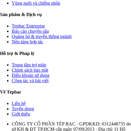
Vùng nuôi và chứng nhận
Sản phẩm & Dịch vụ
Tepbac Enterprise
Báo cáo chuyên sâu
Quảng bá & truyền thông ngành
Nền tảng hợp tác
Hỗ trợ & Pháp lý
Trung tâm trợ giúp
Chính sách bảo mật
Điều khoản sử dụng
Cộng tác và bài viết
Về Tepbac
Liên hệ
Tuyển dụng
Giới thiệu
CÔNG TY CỔ PHẦN TÉP BẠC · GPDKKD: 0312448735 do
sở KH & ĐT TP.HCM cấp ngày 07/09/2013 · Địa chỉ: 11 Hồ