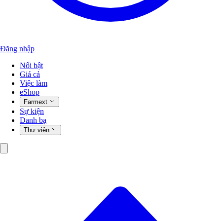
Đăng nhập
Nổi bật
Giá cả
Việc làm
eShop
Farmext
Sự kiện
Danh bạ
Thư viện