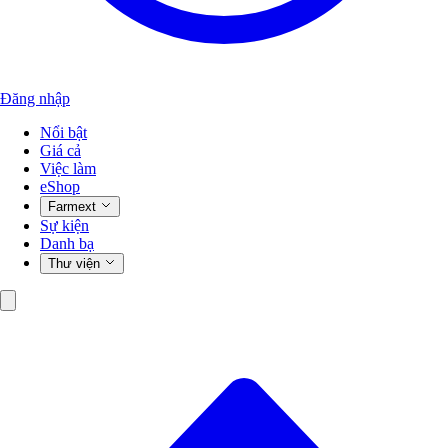
Đăng nhập
Nổi bật
Giá cả
Việc làm
eShop
Farmext
Sự kiện
Danh bạ
Thư viện