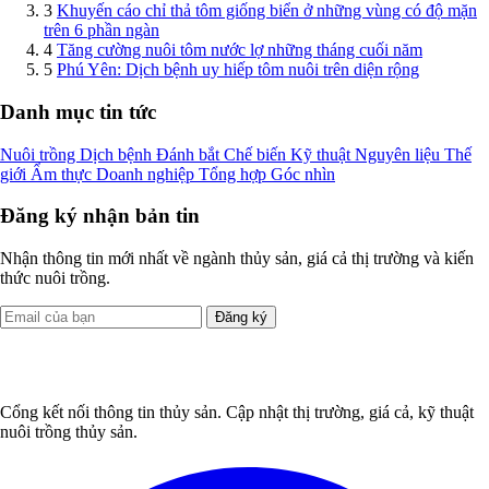
3
Khuyến cáo chỉ thả tôm giống biển ở những vùng có độ mặn
trên 6 phần ngàn
4
Tăng cường nuôi tôm nước lợ những tháng cuối năm
5
Phú Yên: Dịch bệnh uy hiếp tôm nuôi trên diện rộng
Danh mục tin tức
Nuôi trồng
Dịch bệnh
Đánh bắt
Chế biến
Kỹ thuật
Nguyên liệu
Thế
giới
Ẩm thực
Doanh nghiệp
Tổng hợp
Góc nhìn
Đăng ký nhận bản tin
Nhận thông tin mới nhất về ngành thủy sản, giá cả thị trường và kiến
thức nuôi trồng.
Đăng ký
Cổng kết nối thông tin thủy sản. Cập nhật thị trường, giá cả, kỹ thuật
nuôi trồng thủy sản.