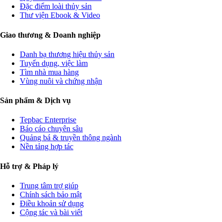
Đặc điểm loài thủy sản
Thư viện Ebook & Video
Giao thương & Doanh nghiệp
Danh bạ thương hiệu thủy sản
Tuyển dụng, việc làm
Tìm nhà mua hàng
Vùng nuôi và chứng nhận
Sản phẩm & Dịch vụ
Tepbac Enterprise
Báo cáo chuyên sâu
Quảng bá & truyền thông ngành
Nền tảng hợp tác
Hỗ trợ & Pháp lý
Trung tâm trợ giúp
Chính sách bảo mật
Điều khoản sử dụng
Cộng tác và bài viết