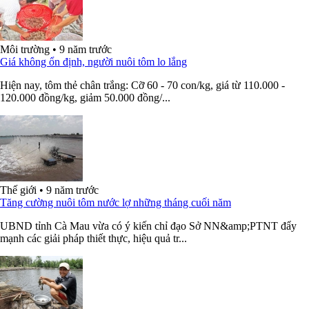
Môi trường
•
9 năm trước
Giá không ổn định, người nuôi tôm lo lắng
Hiện nay, tôm thẻ chân trắng: Cỡ 60 - 70 con/kg, giá từ 110.000 -
120.000 đồng/kg, giảm 50.000 đồng/...
Thế giới
•
9 năm trước
Tăng cường nuôi tôm nước lợ những tháng cuối năm
UBND tỉnh Cà Mau vừa có ý kiến chỉ đạo Sở NN&amp;PTNT đẩy
mạnh các giải pháp thiết thực, hiệu quả tr...