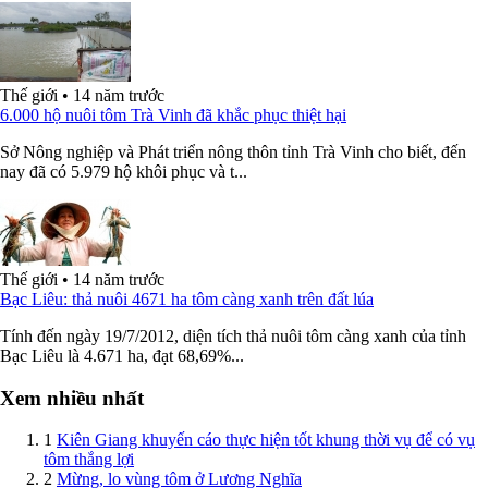
Thế giới
•
14 năm trước
6.000 hộ nuôi tôm Trà Vinh đã khắc phục thiệt hại
Sở Nông nghiệp và Phát triển nông thôn tỉnh Trà Vinh cho biết, đến
nay đã có 5.979 hộ khôi phục và t...
Thế giới
•
14 năm trước
Bạc Liêu: thả nuôi 4671 ha tôm càng xanh trên đất lúa
Tính đến ngày 19/7/2012, diện tích thả nuôi tôm càng xanh của tỉnh
Bạc Liêu là 4.671 ha, đạt 68,69%...
Xem nhiều nhất
1
Kiên Giang khuyến cáo thực hiện tốt khung thời vụ để có vụ
tôm thắng lợi
2
Mừng, lo vùng tôm ở Lương Nghĩa