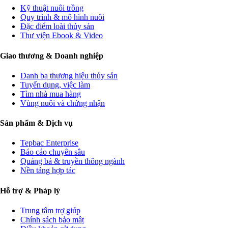
Kỹ thuật nuôi trồng
Quy trình & mô hình nuôi
Đặc điểm loài thủy sản
Thư viện Ebook & Video
Giao thương & Doanh nghiệp
Danh bạ thương hiệu thủy sản
Tuyển dụng, việc làm
Tìm nhà mua hàng
Vùng nuôi và chứng nhận
Sản phẩm & Dịch vụ
Tepbac Enterprise
Báo cáo chuyên sâu
Quảng bá & truyền thông ngành
Nền tảng hợp tác
Hỗ trợ & Pháp lý
Trung tâm trợ giúp
Chính sách bảo mật