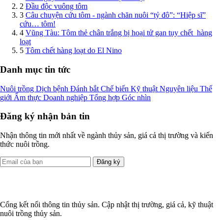
2
Đầu độc vuông tôm
3
Câu chuyện cứu tôm - ngành chăn nuôi “tỷ đô”: “Hiệp sĩ”
cứu… tôm!
4
Vũng Tàu: Tôm thẻ chân trắng bị hoại tử gan tụy chết hàng
loạt
5
Tôm chết hàng loạt do El Nino
Danh mục tin tức
Nuôi trồng
Dịch bệnh
Đánh bắt
Chế biến
Kỹ thuật
Nguyên liệu
Thế
giới
Ẩm thực
Doanh nghiệp
Tổng hợp
Góc nhìn
Đăng ký nhận bản tin
Nhận thông tin mới nhất về ngành thủy sản, giá cả thị trường và kiến
thức nuôi trồng.
Đăng ký
Cổng kết nối thông tin thủy sản. Cập nhật thị trường, giá cả, kỹ thuật
nuôi trồng thủy sản.