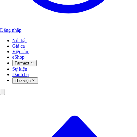
Đăng nhập
Nổi bật
Giá cả
Việc làm
eShop
Farmext
Sự kiện
Danh bạ
Thư viện