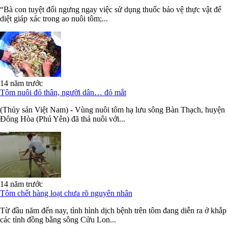
“Bà con tuyệt đối ngưng ngay việc sử dụng thuốc bảo vệ thực vật để
diệt giáp xác trong ao nuôi tôm;...
14 năm trước
Tôm nuôi đỏ thân, người dân… đỏ mắt
(Thủy sản Việt Nam) - Vùng nuôi tôm hạ lưu sông Bàn Thạch, huyện
Đông Hòa (Phú Yên) đã thả nuôi với...
14 năm trước
Tôm chết hàng loạt chưa rõ nguyên nhân
Từ đầu năm đến nay, tình hình dịch bệnh trên tôm đang diễn ra ở khắp
các tỉnh đồng bằng sông Cửu Lon...