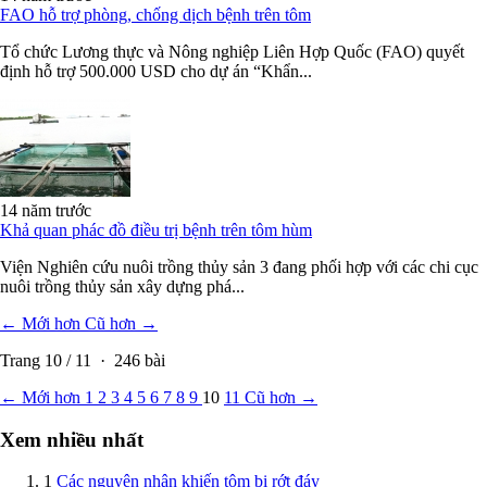
FAO hỗ trợ phòng, chống dịch bệnh trên tôm
Tổ chức Lương thực và Nông nghiệp Liên Hợp Quốc (FAO) quyết
định hỗ trợ 500.000 USD cho dự án “Khẩn...
14 năm trước
Khả quan phác đồ điều trị bệnh trên tôm hùm
Viện Nghiên cứu nuôi trồng thủy sản 3 đang phối hợp với các chi cục
nuôi trồng thủy sản xây dựng phá...
← Mới hơn
Cũ hơn →
Trang
10
/
11
·
246
bài
← Mới hơn
1
2
3
4
5
6
7
8
9
10
11
Cũ hơn →
Xem nhiều nhất
1
Các nguyên nhân khiến tôm bị rớt đáy