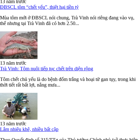
13 năm trước
ĐBSCL tôm “chết yểu”, thiệt hại tiền tỷ
Mùa tôm mới ở ĐBSCL nói chung, Trà Vinh nói riêng đang vào vụ,
thế nhưng tại Trà Vinh đã có hơn 2.50...
13 năm trước
Trà Vinh: Tôm nuôi tiếp tục chết trên diện rộng
Tôm chết chủ yếu là do bệnh đốm trắng và hoại tử gan tụy, trong khi
thời tiết rất bất lợi, nắng mưa...
13 năm trước
Lắm nhiêu khê, nhiều bất cập
Theo Quyết định số 315/TTg của Thủ tướng Chính phủ (về thực hiện