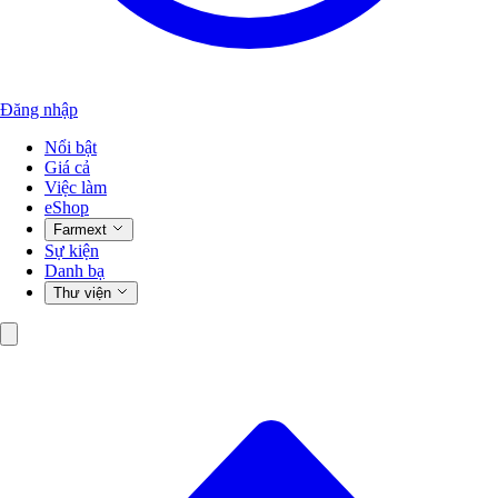
Đăng nhập
Nổi bật
Giá cả
Việc làm
eShop
Farmext
Sự kiện
Danh bạ
Thư viện