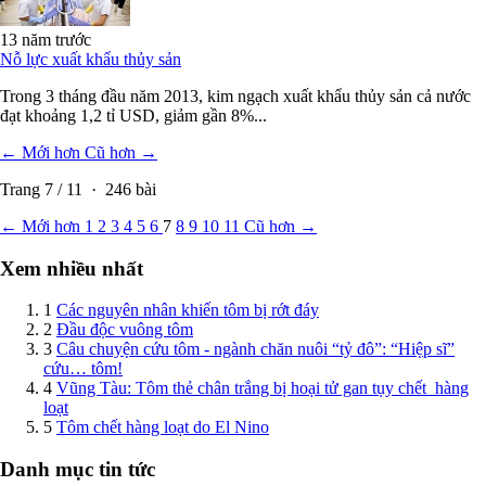
13 năm trước
Nỗ lực xuất khẩu thủy sản
Trong 3 tháng đầu năm 2013, kim ngạch xuất khẩu thủy sản cả nước
đạt khoảng 1,2 tỉ USD, giảm gần 8%...
← Mới hơn
Cũ hơn →
Trang
7
/
11
·
246
bài
← Mới hơn
1
2
3
4
5
6
7
8
9
10
11
Cũ hơn →
Xem nhiều nhất
1
Các nguyên nhân khiến tôm bị rớt đáy
2
Đầu độc vuông tôm
3
Câu chuyện cứu tôm - ngành chăn nuôi “tỷ đô”: “Hiệp sĩ”
cứu… tôm!
4
Vũng Tàu: Tôm thẻ chân trắng bị hoại tử gan tụy chết hàng
loạt
5
Tôm chết hàng loạt do El Nino
Danh mục tin tức