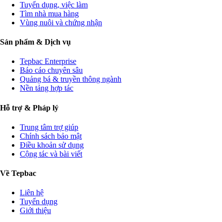
Tuyển dụng, việc làm
Tìm nhà mua hàng
Vùng nuôi và chứng nhận
Sản phẩm & Dịch vụ
Tepbac Enterprise
Báo cáo chuyên sâu
Quảng bá & truyền thông ngành
Nền tảng hợp tác
Hỗ trợ & Pháp lý
Trung tâm trợ giúp
Chính sách bảo mật
Điều khoản sử dụng
Cộng tác và bài viết
Về Tepbac
Liên hệ
Tuyển dụng
Giới thiệu