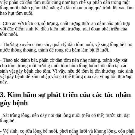
việc phân cỡ đàn tôm nuôi cũng như hạn chế sự phân đàn trong một
lồng nuôi nhằm giảm khả năng ăn lẫn nhau trong quá trình lột xác làm
hao hụt tôm nuôi.
- Cho ăn với kích cỡ, số lượng, chất lượng thức ăn đảm bảo phù hợp
với đặc điểm sinh lý, điều kiện môi trường, giai đoạn phát triển của
tôm nuôi.
- Thường xuyên chăm sóc, quản lý đàn tôm nuôi, vệ sing lồng bè cho
nước thông thoáng, tránh để rong rêu bám làm bịt lỗ lưới.
- Thao tác đánh bắt, phân cỡ đàn tôm nên nhẹ nhàng, tránh xây xát
cho tôm: trong môi trường nuôi tôm hùm lồng luôn luôn tồn tại các
sinh vật gây bệnh cho tôm. Vì vậy, nếu để tôm bị tổn thương, các sinh
vật gây bệnh dễ xâm nhập vào cơ thể thông qua các vùng tổn thương
này.
3. Kìm hãm sự phát triển của các tác nhân
gây bệnh
- Sát trùng lồng, nền đáy nơi đặt lồng nuôi (nếu có thể) trước khi đặt
lồng bè.
- Vệ sinh, cọ rữa lồng bè nuôi, phơi nắng lưới và khung lồng, còn phải