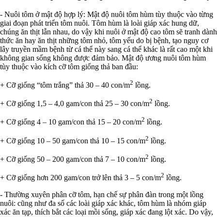
- Nuôi tôm ở mật độ hợp lý: Mật độ nuôi tôm hùm tùy thuộc vào từng
giai đoạn phát triển tôm nuôi. Tôm hùm là loài giáp xác hung dữ,
chúng ăn thịt lẫn nhau, do vậy khi nuôi ở mật độ cao tôm sẽ tranh dành
thức ăn hay ăn thịt những tôm nhỏ, tôm yếu do bị bệnh, tạo nguy cơ
lây truyền mầm bệnh từ cá thể này sang cá thể khác là rất cao một khi
không gian sống không được đảm bảo. Mật độ ương nuôi tôm hùm
tùy thuộc vào kích cỡ tôm giống thả ban đầu:
2
+ Cỡ giống “tôm trắng” thả 30 – 40 con/m
lồng.
2
+ Cỡ giống 1,5 – 4,0 gam/con thả 25 – 30 con/m
lồng.
2
+ Cỡ giống 4 – 10 gam/con thả 15 – 20 con/m
lồng.
2
+ Cỡ giống 10 – 50 gam/con thả 10 – 15 con/m
lồng.
2
+ Cỡ giống 50 – 200 gam/con thả 7 – 10 con/m
lồng.
2
+ Cỡ giống hơn 200 gam/con trở lên thả 3 – 5 con/m
lồng.
- Thường xuyên phân cỡ tôm, hạn chế sự phân đàn trong một lồng
nuôi: cũng như đa số các loài giáp xác khác, tôm hùm là nhóm giáp
xác ăn tạp, thích bắt các loại mồi sống, giáp xác đang lột xác. Do vậy,