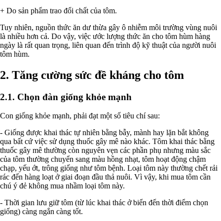
+ Do sản phẩm trao đổi chất của tôm.
Tuy nhiên, nguồn thức ăn dư thừa gây ô nhiễm môi trường vùng nuôi
là nhiều hơn cả. Do vậy, việc ước lượng thức ăn cho tôm hùm hàng
ngày là rất quan trọng, liên quan đến trình độ kỹ thuật của người nuôi
tôm hùm.
2. Tăng cường sức đề kháng cho tôm
2.1. Chọn đàn giống khỏe mạnh
Con giống khỏe mạnh, phải đạt một số tiêu chí sau:
- Giống được khai thác tự nhiên bằng bẫy, mành hay lặn bắt không
qua bất cứ việc sử dụng thuốc gây mê nào khác. Tôm khai thác bằng
thuốc gây mê thường còn nguyên vẹn các phần phụ nhưng màu sắc
của tôm thường chuyển sang màu hồng nhạt, tôm hoạt động chậm
chạp, yếu ớt, trông giống như tôm bệnh. Loại tôm này thường chết rải
rác đến hàng loạt ở giai đoạn đầu thả nuôi. Vì vậy, khi mua tôm cần
chú ý đẻ không mua nhầm loại tôm này.
- Thời gian lưu giữ tôm (từ lúc khai thác ở biển đến thời điểm chọn
giống) càng ngắn càng tốt.