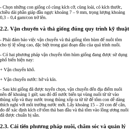
- Chọn những con giống có cùng kích cỡ, cùng loài, có kích thước,
chiều dài phần giáp đầu ngực khoảng 7 – 9 mm, trọng lượng khoảng
0,3 – 0,4 gam/con trở lên.
2.2. Vận chuyển và thả giống đúng quy trình kỹ thuật
- Phải đảm bảo việc vận chuyển và thả giống tôm hùm để nuôi tôm
cho tỷ lệ sống cao, đặc biệt trong giai đoạn đầu của quá trình nuôi.
- Có hai phương pháp vận chuyển tôm hùm giống đang được sử dụng
phổ biến hiện nay:
+ Vận chuyển khô.
+ Vận chuyển nước: hở và kín.
- Sau khi giống đã được tuyển chọn, vận chuyển đến địa điểm nuôi
nên để khoảng 1 giờ, sau đó đổ nước biển tại vùng nuôi từ từ vào
thùng xốp và thay nước trong thùng xốp ra từ từ để tôm con dễ dàng
thích nghi với môi trường nước mới. Lấy khoảng 15 – 20 con để cân,
đo để xác định kích cỡ tôm thả ban đầu và thả tôm vào lồng ương nuôi
đã được chuẩn bị sẵn.
2.3. Cải tiến phương pháp nuôi, chăm sóc và quản lý