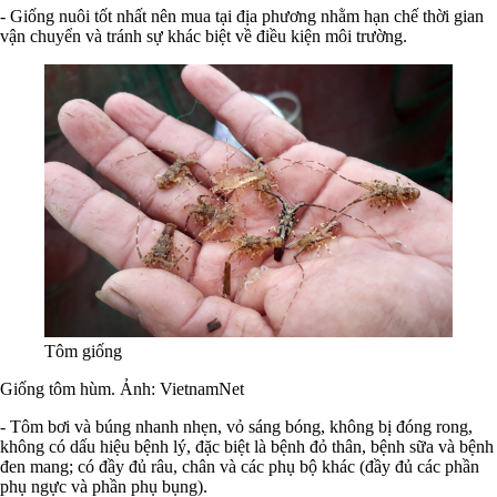
- Giống nuôi tốt nhất nên mua tại địa phương nhằm hạn chế thời gian
vận chuyển và tránh sự khác biệt về điều kiện môi trường.
Tôm giống
Giống tôm hùm. Ảnh: VietnamNet
- Tôm bơi và búng nhanh nhẹn, vỏ sáng bóng, không bị đóng rong,
không có dấu hiệu bệnh lý, đặc biệt là bệnh đỏ thân, bệnh sữa và bệnh
đen mang; có đầy đủ râu, chân và các phụ bộ khác (đầy đủ các phần
phụ ngực và phần phụ bụng).