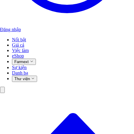
Đăng nhập
Nổi bật
Giá cả
Việc làm
eShop
Farmext
Sự kiện
Danh bạ
Thư viện