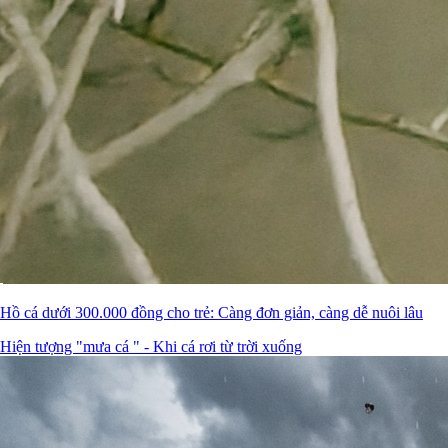
Hồ cá dưới 300.000 đồng cho trẻ: Càng đơn giản, càng dễ nuôi lâu
Hiện tượng "mưa cá " - Khi cá rơi từ trời xuống