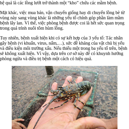
hệ quả là các lồng lưới trở thành một “kho” chứa các mầm bệnh.
Mặt khác, việc mua bán, vận chuyển giống hay di chuyển lồng bè từ
vùng này sang vùng khác là những yếu tố chính góp phần làm mầm
bệnh lây lan. Vì thế, việc phòng bệnh được coi là hết sức quan trọng
trong quá trình nuôi tôm hùm lồng.
Tuy nhiên, bệnh xuất hiện khi có sự kết hợp của 3 yếu tố: Tác nhân
gây bệnh (vi khuẩn, virus, nấm,…), sức đề kháng của vật chủ bị yếu
và điều kiện môi trường xấu. Nếu thiếu một trong ba yếu tố trên, bệnh
sẽ không xuất hiện. Vì vậy, dựa trên cơ sở này để có khuynh hướng
phòng ngừa và điều trị bệnh một cách có hiệu quả.