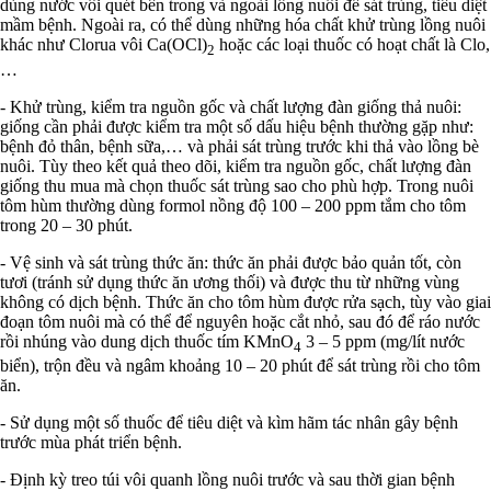
dùng nước vôi quét bên trong và ngoài lồng nuôi để sát trùng, tiêu diệt
mầm bệnh. Ngoài ra, có thể dùng những hóa chất khử trùng lồng nuôi
khác như Clorua vôi Ca(OCl)
hoặc các loại thuốc có hoạt chất là Clo,
2
…
- Khử trùng, kiểm tra nguồn gốc và chất lượng đàn giống thả nuôi:
giống cần phải được kiểm tra một số dấu hiệu bệnh thường gặp như:
bệnh đỏ thân, bệnh sữa,… và phải sát trùng trước khi thả vào lồng bè
nuôi. Tùy theo kết quả theo dõi, kiểm tra nguồn gốc, chất lượng đàn
giống thu mua mà chọn thuốc sát trùng sao cho phù hợp. Trong nuôi
tôm hùm thường dùng formol nồng độ 100 – 200 ppm tắm cho tôm
trong 20 – 30 phút.
- Vệ sinh và sát trùng thức ăn: thức ăn phải được bảo quản tốt, còn
tươi (tránh sử dụng thức ăn ương thối) và được thu từ những vùng
không có dịch bệnh. Thức ăn cho tôm hùm được rửa sạch, tùy vào giai
đoạn tôm nuôi mà có thể để nguyên hoặc cắt nhỏ, sau đó để ráo nước
rồi nhúng vào dung dịch thuốc tím KMnO
3 – 5 ppm (mg/lít nước
4
biển), trộn đều và ngâm khoảng 10 – 20 phút để sát trùng rồi cho tôm
ăn.
- Sử dụng một số thuốc để tiêu diệt và kìm hãm tác nhân gây bệnh
trước mùa phát triển bệnh.
- Định kỳ treo túi vôi quanh lồng nuôi trước và sau thời gian bệnh