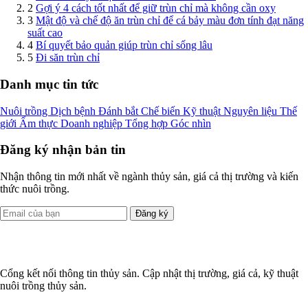
2
Gợi ý 4 cách tốt nhất để giữ trùn chỉ mà không cần oxy
3
Mật độ và chế độ ăn trùn chỉ để cá bảy màu đơn tính đạt năng
suất cao
4
Bí quyết bảo quản giúp trùn chỉ sống lâu
5
Đi săn trùn chỉ
Danh mục tin tức
Nuôi trồng
Dịch bệnh
Đánh bắt
Chế biến
Kỹ thuật
Nguyên liệu
Thế
giới
Ẩm thực
Doanh nghiệp
Tổng hợp
Góc nhìn
Đăng ký nhận bản tin
Nhận thông tin mới nhất về ngành thủy sản, giá cả thị trường và kiến
thức nuôi trồng.
Đăng ký
Cổng kết nối thông tin thủy sản. Cập nhật thị trường, giá cả, kỹ thuật
nuôi trồng thủy sản.