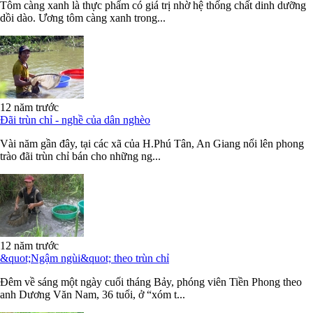
Tôm càng xanh là thực phẩm có giá trị nhờ hệ thống chất dinh dưỡng
dồi dào. Ương tôm càng xanh trong...
12 năm trước
Đãi trùn chỉ - nghề của dân nghèo
Vài năm gần đây, tại các xã của H.Phú Tân, An Giang nổi lên phong
trào đãi trùn chỉ bán cho những ng...
12 năm trước
&quot;Ngậm ngùi&quot; theo trùn chỉ
Đêm về sáng một ngày cuối tháng Bảy, phóng viên Tiền Phong theo
anh Dương Văn Nam, 36 tuổi, ở “xóm t...