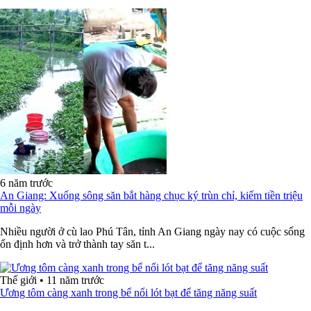
6 năm trước
An Giang: Xuống sông săn bắt hàng chục ký trùn chỉ, kiếm tiền triệu
mỗi ngày
Nhiều người ở cù lao Phú Tân, tỉnh An Giang ngày nay có cuộc sống
ổn định hơn và trở thành tay săn t...
Thế giới
•
11 năm trước
Ương tôm càng xanh trong bể nổi lót bạt để tăng năng suất