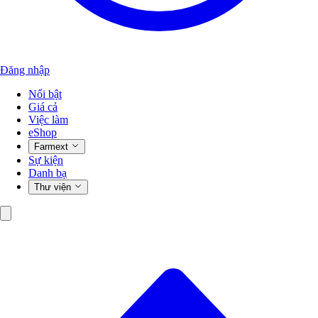
Đăng nhập
Nổi bật
Giá cả
Việc làm
eShop
Farmext
Sự kiện
Danh bạ
Thư viện