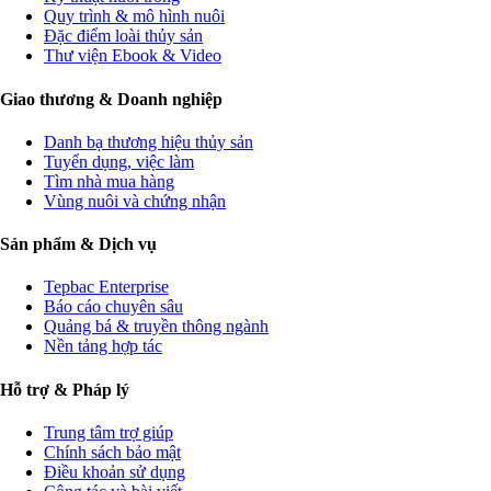
Quy trình & mô hình nuôi
Đặc điểm loài thủy sản
Thư viện Ebook & Video
Giao thương & Doanh nghiệp
Danh bạ thương hiệu thủy sản
Tuyển dụng, việc làm
Tìm nhà mua hàng
Vùng nuôi và chứng nhận
Sản phẩm & Dịch vụ
Tepbac Enterprise
Báo cáo chuyên sâu
Quảng bá & truyền thông ngành
Nền tảng hợp tác
Hỗ trợ & Pháp lý
Trung tâm trợ giúp
Chính sách bảo mật
Điều khoản sử dụng