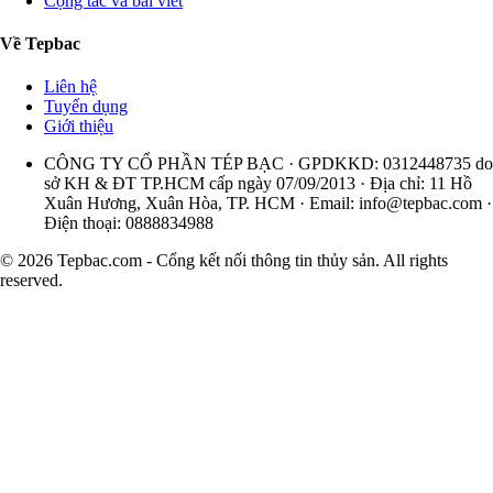
Cộng tác và bài viết
Về Tepbac
Liên hệ
Tuyển dụng
Giới thiệu
CÔNG TY CỔ PHẦN TÉP BẠC · GPDKKD: 0312448735 do
sở KH & ĐT TP.HCM cấp ngày 07/09/2013 · Địa chỉ: 11 Hồ
Xuân Hương, Xuân Hòa, TP. HCM · Email:
info@tepbac.com
·
Điện thoại: 0888834988
© 2026 Tepbac.com - Cổng kết nối thông tin thủy sản. All rights
reserved.