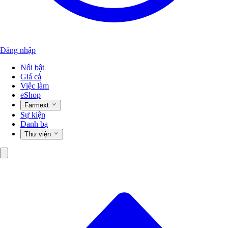
Đăng nhập
Nổi bật
Giá cả
Việc làm
eShop
Farmext
Sự kiện
Danh bạ
Thư viện