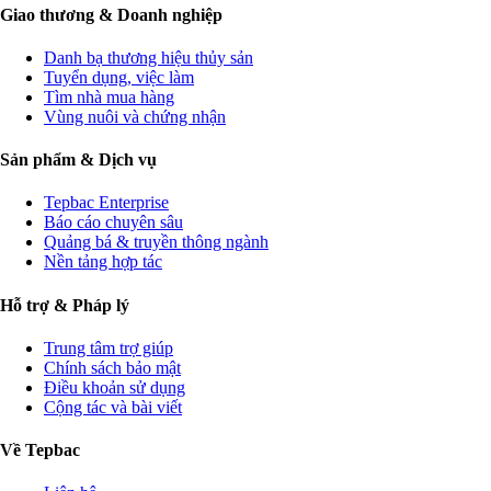
Giao thương & Doanh nghiệp
Danh bạ thương hiệu thủy sản
Tuyển dụng, việc làm
Tìm nhà mua hàng
Vùng nuôi và chứng nhận
Sản phẩm & Dịch vụ
Tepbac Enterprise
Báo cáo chuyên sâu
Quảng bá & truyền thông ngành
Nền tảng hợp tác
Hỗ trợ & Pháp lý
Trung tâm trợ giúp
Chính sách bảo mật
Điều khoản sử dụng
Cộng tác và bài viết
Về Tepbac