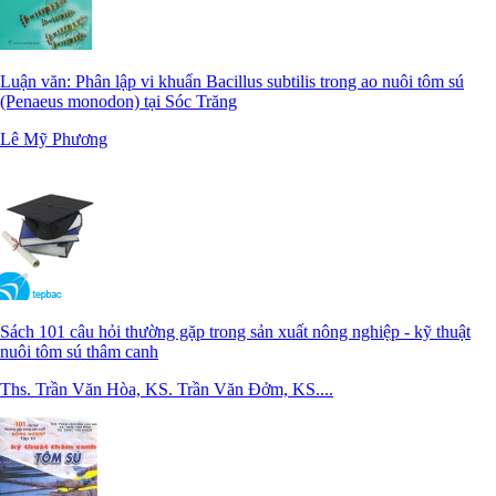
Luận văn: Phân lập vi khuẩn Bacillus subtilis trong ao nuôi tôm sú
(Penaeus monodon) tại Sóc Trăng
Lê Mỹ Phương
Sách 101 câu hỏi thường gặp trong sản xuất nông nghiệp - kỹ thuật
nuôi tôm sú thâm canh
Ths. Trần Văn Hòa, KS. Trần Văn Đởm, KS....