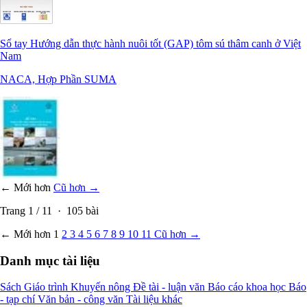
Sổ tay Hướng dẫn thực hành nuôi tốt (GAP) tôm sú thâm canh ở Việt
Nam
NACA, Hợp Phần SUMA
← Mới hơn
Cũ hơn →
Trang
1
/
11
·
105
bài
← Mới hơn
1
2
3
4
5
6
7
8
9
10
11
Cũ hơn →
Danh mục tài liệu
Sách
Giáo trình
Khuyến nông
Đề tài - luận văn
Báo cáo khoa học
Báo
- tạp chí
Văn bản - công văn
Tài liệu khác