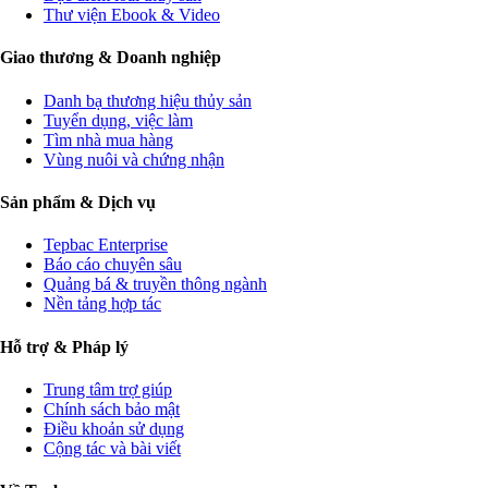
Thư viện Ebook & Video
Giao thương & Doanh nghiệp
Danh bạ thương hiệu thủy sản
Tuyển dụng, việc làm
Tìm nhà mua hàng
Vùng nuôi và chứng nhận
Sản phẩm & Dịch vụ
Tepbac Enterprise
Báo cáo chuyên sâu
Quảng bá & truyền thông ngành
Nền tảng hợp tác
Hỗ trợ & Pháp lý
Trung tâm trợ giúp
Chính sách bảo mật
Điều khoản sử dụng
Cộng tác và bài viết