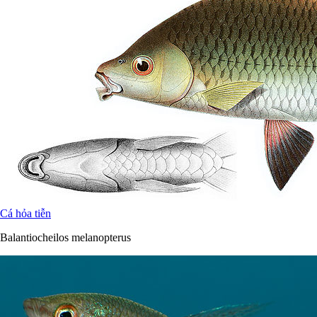
Cá hỏa tiễn
Balantiocheilos melanopterus