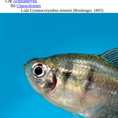
Lớp
Actinopterygii
Bộ
Characiformes
Loài
Gymnocorymbus ternetzi
(Boulenger, 1895)