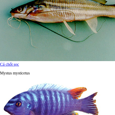
Cá chốt sọc
Mystus mysticetus