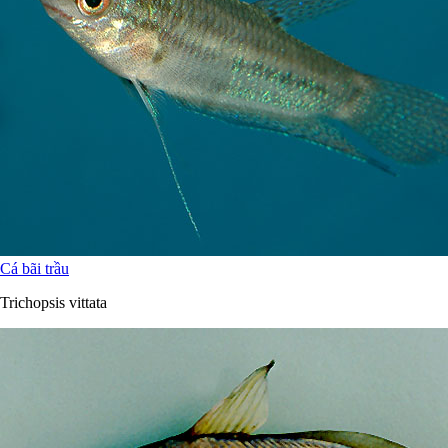
Cá bãi trầu
Trichopsis vittata