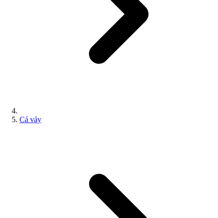
Cá vảy