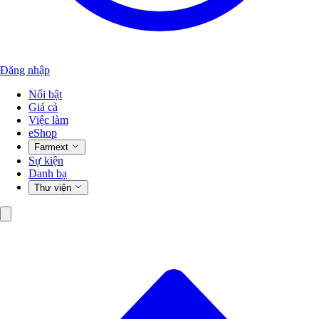
Đăng nhập
Nổi bật
Giá cả
Việc làm
eShop
Farmext
Sự kiện
Danh bạ
Thư viện