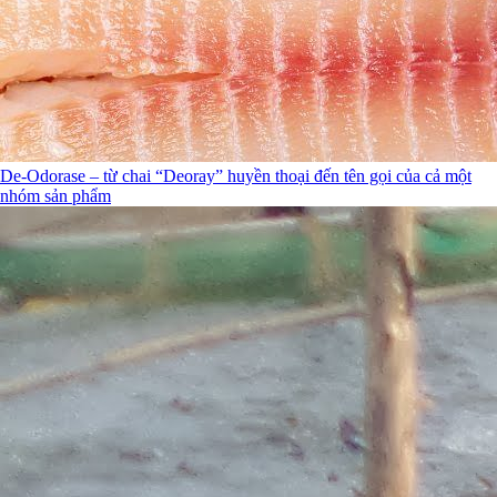
De-Odorase – từ chai “Deoray” huyền thoại đến tên gọi của cả một
nhóm sản phẩm