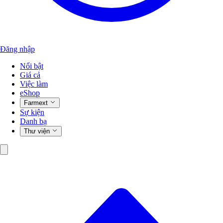
Đăng nhập
Nổi bật
Giá cả
Việc làm
eShop
Farmext
Sự kiện
Danh bạ
Thư viện