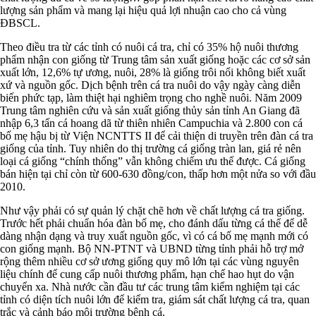
lượng sản phẩm và mang lại hiệu quả lợi nhuận cao cho cả vùng
ĐBSCL.
Theo điều tra từ các tỉnh có nuôi cá tra, chỉ có 35% hộ nuôi thương
phẩm nhận con giống từ Trung tâm sản xuất giống hoặc các cơ sở sản
xuất lớn, 12,6% tự ương, nuôi, 28% là giống trôi nổi không biết xuất
xứ và nguồn gốc. Dịch bệnh trên cá tra nuôi do vậy ngày càng diễn
biến phức tạp, làm thiệt hại nghiêm trọng cho nghề nuôi. Năm 2009
Trung tâm nghiên cứu và sản xuất giống thủy sản tỉnh An Giang đã
nhập 6,3 tấn cá hoang dã từ thiên nhiên Campuchia và 2.800 con cá
bố mẹ hậu bị từ Viện NCNTTS II để cải thiện di truyền trên đàn cá tra
giống của tỉnh. Tuy nhiên do thị trường cá giống tràn lan, giá rẻ nên
loại cá giống “chính thống” vẫn không chiếm ưu thế được. Cá giống
bán hiện tại chỉ còn từ 600-630 đồng/con, thấp hơn một nửa so với đầu
2010.
Như vậy phải có sự quản lý chặt chẽ hơn về chất lượng cá tra giống.
Trước hết phải chuẩn hóa đàn bố mẹ, cho đánh dấu từng cá thể để dễ
dàng nhận dạng và truy xuất nguồn gốc, vì có cá bố mẹ mạnh mới có
con giống mạnh. Bộ NN-PTNT và UBND từng tỉnh phải hỗ trợ mở
rộng thêm nhiều cơ sở ương giống quy mô lớn tại các vùng nguyên
liệu chính để cung cấp nuôi thương phẩm, hạn chế hao hụt do vận
chuyển xa. Nhà nước cần đầu tư các trung tâm kiểm nghiệm tại các
tỉnh có diện tích nuôi lớn để kiểm tra, giám sát chất lượng cá tra, quan
trắc và cảnh báo môi trường bệnh cá.