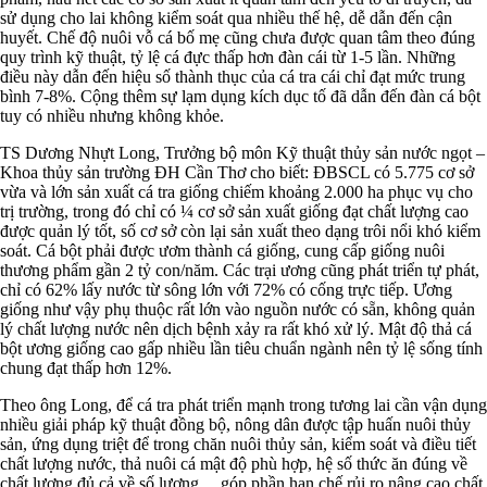
sử dụng cho lai không kiểm soát qua nhiều thế hệ, dễ dẫn đến cận
huyết. Chế độ nuôi vỗ cá bố mẹ cũng chưa được quan tâm theo đúng
quy trình kỹ thuật, tỷ lệ cá đực thấp hơn đàn cái từ 1-5 lần. Những
điều này dẫn đến hiệu số thành thục của cá tra cái chỉ đạt mức trung
bình 7-8%. Cộng thêm sự lạm dụng kích dục tố đã dẫn đến đàn cá bột
tuy có nhiều nhưng không khỏe.
TS Dương Nhựt Long, Trưởng bộ môn Kỹ thuật thủy sản nước ngọt –
Khoa thủy sản trường ĐH Cần Thơ cho biết: ĐBSCL có 5.775 cơ sở
vừa và lớn sản xuất cá tra giống chiếm khoảng 2.000 ha phục vụ cho
trị trường, trong đó chỉ có ¼ cơ sở sản xuất giống đạt chất lượng cao
được quản lý tốt, số cơ sở còn lại sản xuất theo dạng trôi nổi khó kiểm
soát. Cá bột phải được ươm thành cá giống, cung cấp giống nuôi
thương phẩm gần 2 tỷ con/năm. Các trại ương cũng phát triển tự phát,
chỉ có 62% lấy nước từ sông lớn với 72% có cống trực tiếp. Ương
giống như vậy phụ thuộc rất lớn vào nguồn nước có sẵn, không quản
lý chất lượng nước nên dịch bệnh xảy ra rất khó xử lý. Mật độ thả cá
bột ương giống cao gấp nhiều lần tiêu chuẩn ngành nên tỷ lệ sống tính
chung đạt thấp hơn 12%.
Theo ông Long, để cá tra phát triển mạnh trong tương lai cần vận dụng
nhiều giải pháp kỹ thuật đồng bộ, nông dân được tập huấn nuôi thủy
sản, ứng dụng triệt để trong chăn nuôi thủy sản, kiểm soát và điều tiết
chất lượng nước, thả nuôi cá mật độ phù hợp, hệ số thức ăn đúng về
chất lượng đủ cả về số lượng… góp phần hạn chế rủi ro nâng cao chất