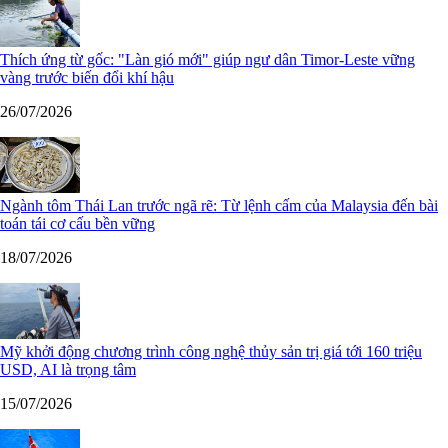
Thích ứng từ gốc: "Làn gió mới" giúp ngư dân Timor-Leste vững
vàng trước biến đổi khí hậu
26/07/2026
Ngành tôm Thái Lan trước ngã rẽ: Từ lệnh cấm của Malaysia đến bài
toán tái cơ cấu bền vững
18/07/2026
Mỹ khởi động chương trình công nghệ thủy sản trị giá tới 160 triệu
USD, AI là trọng tâm
15/07/2026