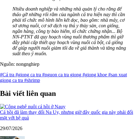
Nhiều doanh nghiệp và những nhà quản lý cho rằng để
tháo gỡ những rối rắm của ngành cá tra hiện nay thì cần
phải tổ chức mô hình liên kết dọc, bao gồm: nhà máy, cơ
sở ương nuôi, cơ sở dịch vụ thú y thủy sản, con giống,
ngân hàng, công ty bảo hiểm, tổ chức chứng nhận... Bộ
NN-PTNT đã quy hoạch vùng nuôi thương phẩm thì giờ
đây phải cấp thiết quy hoạch vùng nuôi cá bột, cá giống
để giúp người nuôi giảm tối đa về giá thành và tăng năng
suất theo ý muốn.
Nguồn: nongnghiep
#Cá tra
#giong ca tra
#nguon ca tra giong
#giong khoe
#san xuat
giong ca tra
#shrimp
Bài viết liên quan
Cá hồi đã làm thay đổi Na Uy, nhưng giờ đây quốc gia này phải đối
mặt với hệ quả
29/07/2026