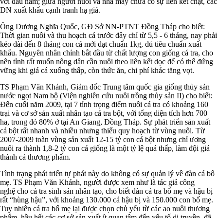
với đầu năm; giữa người nuôi và nhà máy chưa có sự liên kết chặt, các
DN xuất khẩu cạnh tranh hạ giá.
Ông Dương Nghĩa Quốc, GĐ Sở NN-PTNT Đồng Tháp cho biết:
Thời gian nuôi và thu hoạch cá trước đây chỉ từ 5,5 - 6 tháng, nay phải
kéo dài đến 8 tháng con cá mới đạt chuẩn 1kg, đủ tiêu chuẩn xuất
khẩu. Nguyên nhân chính bắt đầu từ chất lượng con giống cá tra, cho
nên tỉnh rất muốn nông dân cần nuôi theo liên kết dọc để có thể đứng
vững khi giá cá xuống thấp, còn thức ăn, chi phí khác tăng vọt.
TS Phạm Văn Khánh, Giám đốc Trung tâm quốc gia giống thủy sản
nước ngọt Nam bộ (Viện nghiên cứu nuôi trồng thủy sản II) cho biết:
Đến cuối năm 2009, tại 7 tỉnh trọng điểm nuôi cá tra có khoảng 160
trại và cơ sở sản xuất nhân tạo cá tra bột, với tổng diện tích hơn 700
ha, trong đó 80% ở tại An Giang, Đồng Tháp. Sự phát triển sản xuất
cá bột rất nhanh và nhiều nhưng thiếu quy hoạch từ vùng nuôi. Từ
2007-2009 toàn vùng sản xuất 12-15 tỷ con cá bột nhưng chỉ ương
nuôi ra thành 1,8-2 tỷ con cá giống là một tỷ lệ quá thấp, làm đội giá
thành cá thương phẩm.
Tình trạng phát triển tự phát này do không có sự quản lý về đàn cá bố
mẹ. TS Phạm Văn Khánh, người được xem như là tác giả công
nghệ cho cá tra sinh sản nhân tạo, cho biết đàn cá tra bố mẹ và hậu bị
rất “hùng hậu”, với khoảng 130.000 cá hậu bị và 150.000 con bố mẹ.
Tuy nhiên cá tra bố mẹ lại được chọn chủ yếu từ các ao nuôi thương
phẩm, hầu hết các cơ sở sản xuất ít quan tâm đến yếu tố di truyền, đã