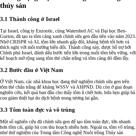
thủy sản
3.1 Thành công ở Israel
Tại Israel, công ty Enzootic, cùng Watershed AC và Đại học Ben-
Gurion, đã tạo ra tôm càng xanh chỉnh sửa gen đầu tiên vào năm 2023.
Nhờ CRISPR và AI, tôm lớn nhanh gấp đôi, kháng bệnh tốt hơn và
thích nghi với môi trường biến đổi. Thành công này, được hỗ trợ bởi
Chính phủ Israel, đánh dấu bước tiến lớn trong nuôi tôm bền vững, với
kế hoạch mở rộng sang tôm thẻ chân trắng và tôm càng đỏ đầm lầy.
3.2 Bước đầu ở Việt Nam
Ở Việt Nam, các nhà khoa học đang thử nghiệm chỉnh sửa gen trên
tôm thẻ chân trắng để kháng WSSV và AHPND. Dù còn ở giai đoạn
nghiên cứu, kết quả ban đầu cho thấy tôm ít chết hơn, hứa hẹn giúp bà
con giảm thiệt hại do dịch bệnh trong tương lai gần.
3.3 Tôm toàn đực và vô trùng
Một số nghiên cứu đã chỉnh sửa gen để tạo tôm toàn đực, lớn nhanh
hơn tôm cái, giúp bà con thu hoạch nhiều hơn. Ngoài ra, tôm vô trùng,
như thử nghiệm của Trung tâm Công nghệ Nuôi trồng Thủy sản