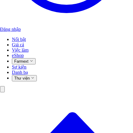
Đăng nhập
Nổi bật
Giá cả
Việc làm
eShop
Farmext
Sự kiện
Danh bạ
Thư viện