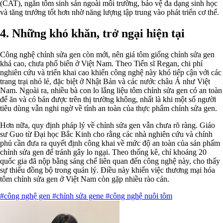
(CAT), ngăn tôm sinh sản ngoài môi trường, bảo vệ đa dạng sinh học
và tăng trưởng tốt hơn nhờ năng lượng tập trung vào phát triển cơ thể.
4. Những khó khăn, trở ngại hiện tại
Công nghệ chỉnh sửa gen còn mới, nên giá tôm giống chỉnh sửa gen
khá cao, chưa phổ biến ở Việt Nam. Theo Tiến sĩ Regan, chi phí
nghiên cứu và triển khai cao khiến công nghệ này khó tiếp cận với các
trang trại nhỏ lẻ, đặc biệt ở Nhật Bản và các nước châu Á như Việt
Nam. Ngoài ra, nhiều bà con lo lắng liệu tôm chỉnh sửa gen có an toàn
để ăn và có bán được trên thị trường không, nhất là khi một số người
tiêu dùng vẫn nghi ngờ về tính an toàn của thực phẩm chỉnh sửa gen.
Hơn nữa, quy định pháp lý về chỉnh sửa gen vẫn chưa rõ ràng. Giáo
sư Guo từ Đại học Bắc Kinh cho rằng các nhà nghiên cứu và chính
phủ cần đưa ra quyết định công khai về mức độ an toàn của sản phẩm
chỉnh sửa gen để tránh gây lo ngại. Theo thống kê, chỉ khoảng 20
quốc gia đã nộp bằng sáng chế liên quan đến công nghệ này, cho thấy
sự thiếu đồng bộ trong quản lý. Điều này khiến việc thương mại hóa
tôm chỉnh sửa gen ở Việt Nam còn gặp nhiều rào cản.
#công nghệ gen
#chỉnh sửa gene
#công nghệ nuôi tôm