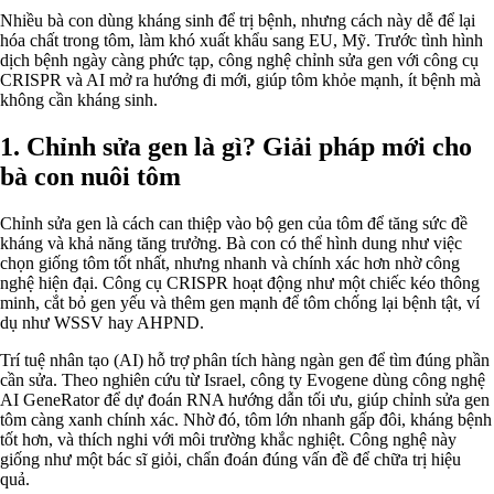
Nhiều bà con dùng kháng sinh để trị bệnh, nhưng cách này dễ để lại
hóa chất trong tôm, làm khó xuất khẩu sang EU, Mỹ. Trước tình hình
dịch bệnh ngày càng phức tạp, công nghệ chỉnh sửa gen với công cụ
CRISPR và AI mở ra hướng đi mới, giúp tôm khỏe mạnh, ít bệnh mà
không cần kháng sinh.
1. Chỉnh sửa gen là gì? Giải pháp mới cho
bà con nuôi tôm
Chỉnh sửa gen là cách can thiệp vào bộ gen của tôm để tăng sức đề
kháng và khả năng tăng trưởng. Bà con có thể hình dung như việc
chọn giống tôm tốt nhất, nhưng nhanh và chính xác hơn nhờ công
nghệ hiện đại. Công cụ CRISPR hoạt động như một chiếc kéo thông
minh, cắt bỏ gen yếu và thêm gen mạnh để tôm chống lại bệnh tật, ví
dụ như WSSV hay AHPND.
Trí tuệ nhân tạo (AI) hỗ trợ phân tích hàng ngàn gen để tìm đúng phần
cần sửa. Theo nghiên cứu từ Israel, công ty Evogene dùng công nghệ
AI GeneRator để dự đoán RNA hướng dẫn tối ưu, giúp chỉnh sửa gen
tôm càng xanh chính xác. Nhờ đó, tôm lớn nhanh gấp đôi, kháng bệnh
tốt hơn, và thích nghi với môi trường khắc nghiệt. Công nghệ này
giống như một bác sĩ giỏi, chẩn đoán đúng vấn đề để chữa trị hiệu
quả.