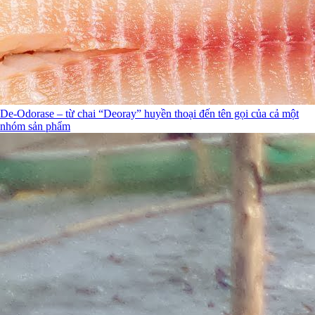
De-Odorase – từ chai “Deoray” huyền thoại đến tên gọi của cả một
nhóm sản phẩm