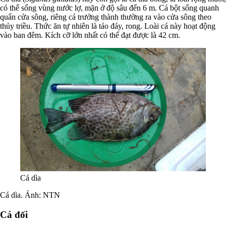
có thể sống vùng nước lợ, mặn ở độ sâu đến 6 m. Cá bột sống quanh
quẩn cửa sông, riêng cá trưởng thành thường ra vào cửa sông theo
thủy triều. Thức ăn tự nhiên là tảo đáy, rong. Loài cá này hoạt động
vào ban đêm. Kích cỡ lớn nhất có thể đạt được là 42 cm.
Cá dìa
Cá dìa. Ảnh: NTN
Cá đối