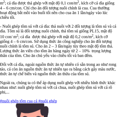
2
2
m
; cá dìa được thả ghép với mật độ 0,1 con/m
, kích cỡ cá dìa giống
4 – 6 cm/con. Chỉ cho ăn đối tượng nuôi chính là cua. Cua thường
hoạt động bắt mồi vào buổi tối nên cho cua ăn 1 lần/ngày vào lúc
chiều tối.
- Nuôi ghép tôm sú với cá dìa: thả nuôi với 2 đối tượng là tôm sú và cá
dìa. Tôm sú là đối tượng nuôi chính, thả tôm sú giống PL15, mật độ
2
2
10 con/ m
; cá dìa được thả ghép với mật độ 0,2 con/m
, kích cỡ
giống 4 – 6 cm/con. Sử dụng thức ăn công nghiệp cho ăn đối tượng
nuôi chính là tôm sú. Cho ăn 2 – 3 lần/ngày tùy theo mật độ tôm thả.
Lượng thức ăn viên cho tôm ăn hàng ngày từ 2 – 10% trọng lượng
thân của tôm. Cho ăn chủ yếu vào chiều tối và ban đêm.
Đối với cá dìa, ngoài nguồn thức ăn tự nhiên có sẵn trong ao như rong
tảo, cá còn ăn nguồn thức ăn tự nhiên tạo ra bằng cách gây màu nước,
thức ăn tự chế biến và nguồn thức ăn thừa của tôm sú.
Ngoài ra, chúng ta có thể áp dụng nuôi ghép với nhiều hình thức khác
nhau như: nuôi ghép tôm sú với cá chua, nuôi ghép tôm sú với cá rô
phi,...
#nuôi ghép tôm cua cá
#nuôi ghép