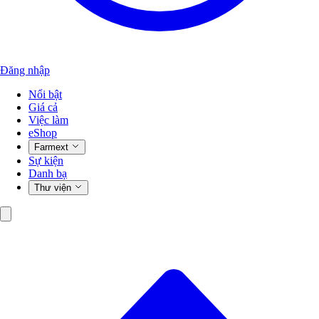
Đăng nhập
Nổi bật
Giá cả
Việc làm
eShop
Farmext
Sự kiện
Danh bạ
Thư viện