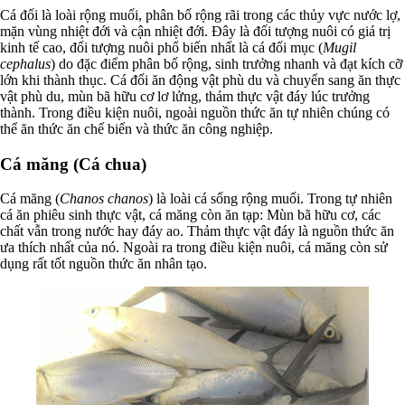
Cá đối là loài rộng muối, phân bố rộng rãi trong các thủy vực nước lợ,
mặn vùng nhiệt đới và cận nhiệt đới. Đây là đối tượng nuôi có giá trị
kinh tế cao, đối tượng nuôi phổ biến nhất là cá đối mục (
Mugil
cephalus
) do đặc điểm phân bố rộng, sinh trưởng nhanh và đạt kích cỡ
lớn khi thành thục. Cá đối ăn động vật phù du và chuyển sang ăn thực
vật phù du, mùn bã hữu cơ lơ lửng, thảm thực vật đáy lúc trưởng
thành. Trong điều kiện nuôi, ngoài nguồn thức ăn tự nhiên chúng có
thể ăn thức ăn chế biến và thức ăn công nghiệp.
Cá măng (Cá chua)
Cá măng (
Chanos chanos
) là loài cá sống rộng muối. Trong tự nhiên
cá ăn phiêu sinh thực vật, cá măng còn ăn tạp: Mùn bã hữu cơ, các
chất vẫn trong nước hay đáy ao. Thảm thực vật đáy là nguồn thức ăn
ưa thích nhất của nó. Ngoài ra trong điều kiện nuôi, cá măng còn sử
dụng rất tốt nguồn thức ăn nhân tạo.