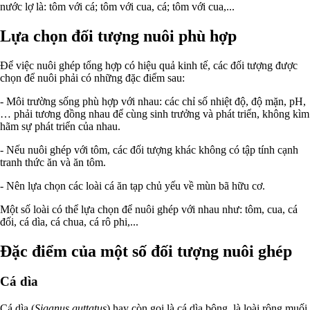
nước lợ là: tôm với cá; tôm với cua, cá; tôm với cua,...
Lựa chọn đối tượng nuôi phù hợp
Để việc nuôi ghép tổng hợp có hiệu quả kinh tế, các đối tượng được
chọn để nuôi phải có những đặc điểm sau:
- Môi trường sống phù hợp với nhau: các chỉ số nhiệt độ, độ mặn, pH,
… phải tương đồng nhau để cùng sinh trưởng và phát triển, không kìm
hãm sự phát triển của nhau.
- Nếu nuôi ghép với tôm, các đối tượng khác không có tập tính cạnh
tranh thức ăn và ăn tôm.
- Nên lựa chọn các loài cá ăn tạp chủ yếu về mùn bã hữu cơ.
Một số loài có thể lựa chọn để nuôi ghép với nhau như: tôm, cua, cá
đối, cá dìa, cá chua, cá rô phi,...
Đặc điểm của một số đối tượng nuôi ghép
Cá dìa
Cá dìa (
Siganus guttatus
) hay còn gọi là cá dìa bông, là loài rộng muối,