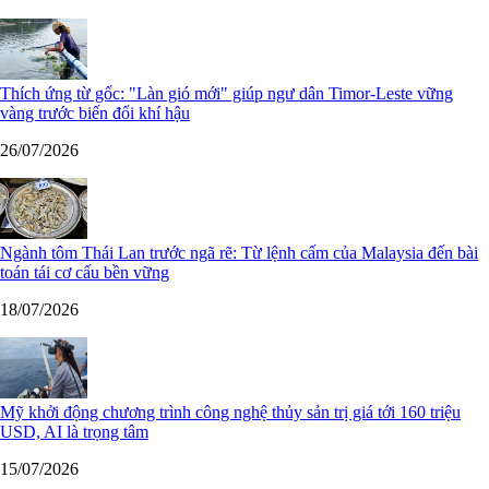
Thích ứng từ gốc: "Làn gió mới" giúp ngư dân Timor-Leste vững
vàng trước biến đổi khí hậu
26/07/2026
Ngành tôm Thái Lan trước ngã rẽ: Từ lệnh cấm của Malaysia đến bài
toán tái cơ cấu bền vững
18/07/2026
Mỹ khởi động chương trình công nghệ thủy sản trị giá tới 160 triệu
USD, AI là trọng tâm
15/07/2026