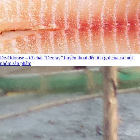
De-Odorase – từ chai “Deoray” huyền thoại đến tên gọi của cả một
nhóm sản phẩm