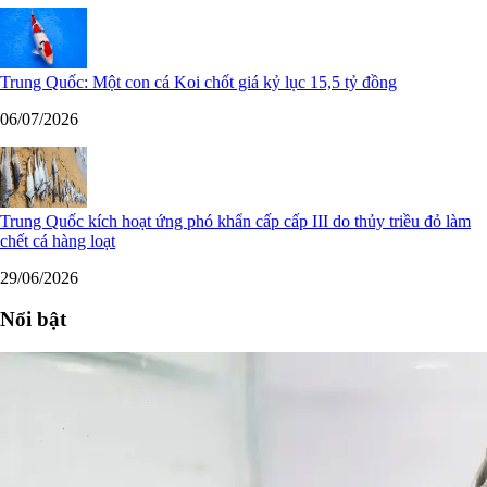
Trung Quốc: Một con cá Koi chốt giá kỷ lục 15,5 tỷ đồng
06/07/2026
Trung Quốc kích hoạt ứng phó khẩn cấp cấp III do thủy triều đỏ làm
chết cá hàng loạt
29/06/2026
Nổi bật