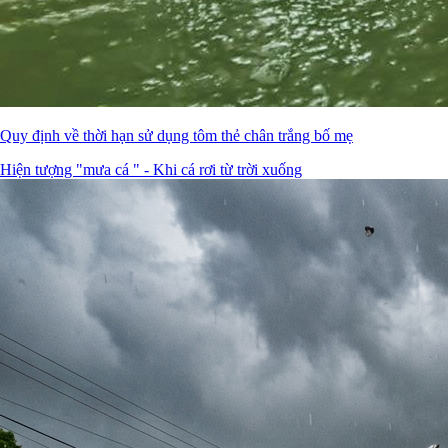
Quy định về thời hạn sử dụng tôm thẻ chân trắng bố mẹ
Hiện tượng "mưa cá " - Khi cá rơi từ trời xuống