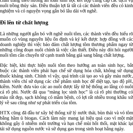
chân trắng theo hướng an toàn sinh học kết hợp cung cấp các dịch vụ
nuôi trồng thủy sản. Điều thuận lợi là tất cả các thành viên đều có kinh
nghiệm và có nguyện vọng gắn bó lâu dài với nghề.
Đi lên từ chất lượng
Là những người gắn bó với nghề nuôi tôm, các thành viên đều hiểu rõ
muốn có vùng nguyên liệu ổn định và ký kết được hợp đồng với các
doanh nghiệp thì việc bảo đảm chất lượng tôm thương phẩm ngay từ
những công đoạn nuôi chính là việc cần thiết. Điều này đòi hỏi người
nuôi tôm cần chuyển từ cạnh tranh bằng giá sang bằng chất lượng.
Đặc biệt, khi thực hiện nuôi tôm theo hướng an toàn sinh học, bắt
buộc các thành viên phải hạn chế sử dụng hóa chất, không sử dụng
thuốc kháng sinh. Chính vì vậy, quá trình cải tạo ao và gây màu nước,
thành viên chỉ sử dụng các chế phẩm sinh học để diệt tạp, tạo độ pH,
kiềm. Nước đưa vào các ao nuôi được lấy từ hệ thống ao lắng có nuôi
cá rô phi. Nước đã qua “màng lọc sinh học” là cá rô phi thường có
màu rất đẹp, sạch không có mầm bệnh, có lợi rất nhiều trong khâu xử
lý về sau cũng như sự phát triển của tôm.
HTX cũng đã đầu tư xây hệ thống xử lý nước thải, bùn thải và vỏ tôm
bằng hầm ủ biogas. Cách làm này mang lại hiệu quả cao vì một mặt
không gây ô nhiễm môi trường và hạn chế mùi hôi thối, mặt khác lại
tái sử dụng nguồn nước và sử dụng gas trong sinh hoạt hằng ngày.