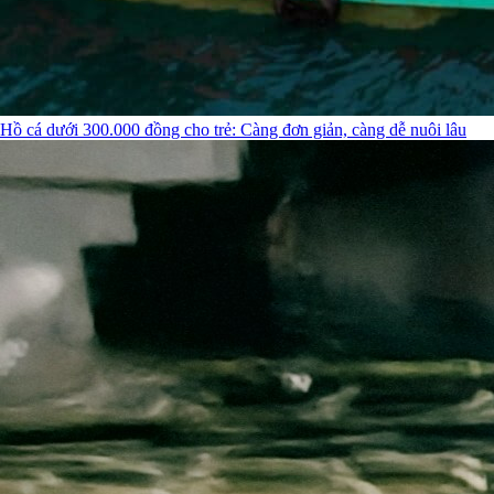
Hồ cá dưới 300.000 đồng cho trẻ: Càng đơn giản, càng dễ nuôi lâu