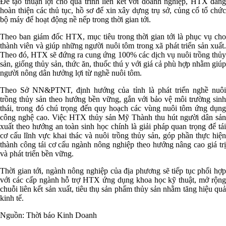
Để tạo thuận lợi cho quá trình liên kết với doanh nghiệp, HTX đang
hoàn thiện các thủ tục, hồ sơ để xin xây dựng trụ sở, củng cố tổ chức
bộ máy để hoạt động nề nếp trong thời gian tới.
Theo ban giám đốc HTX, mục tiêu trong thời gian tới là phục vụ cho
thành viên và giúp những người nuôi tôm trong xã phát triển sản xuất.
Theo đó, HTX sẽ đứng ra cung ứng 100% các dịch vụ nuôi trồng thủy
sản, giống thủy sản, thức ăn, thuốc thú y với giá cả phù hợp nhằm giúp
người nông dân hưởng lợi từ nghề nuôi tôm.
Theo Sở NN&PTNT, định hướng của tỉnh là phát triển nghề nuôi
trồng thủy sản theo hướng bền vững, gắn với bảo vệ môi trường sinh
thái, trong đó chú trọng đến quy hoạch các vùng nuôi tôm ứng dụng
công nghệ cao. Việc HTX thủy sản Mỹ Thành thu hút người dân sản
xuất theo hướng an toàn sinh học chính là giải pháp quan trọng để tái
cơ cấu lĩnh vực khai thác và nuôi trồng thủy sản, góp phần thực hiện
thành công tái cơ cấu ngành nông nghiệp theo hướng nâng cao giá trị
và phát triển bền vững.
Thời gian tới, ngành nông nghiệp của địa phương sẽ tiếp tục phối hợp
với các cấp ngành hỗ trợ HTX ứng dụng khoa học kỹ thuật, mở rộng
chuỗi liên kết sản xuất, tiêu thụ sản phẩm thủy sản nhằm tăng hiệu quả
kinh tế.
Nguồn: Thời báo Kinh Doanh