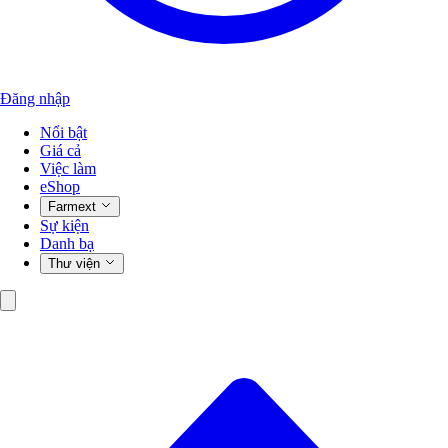
Đăng nhập
Nổi bật
Giá cả
Việc làm
eShop
Farmext
Sự kiện
Danh bạ
Thư viện