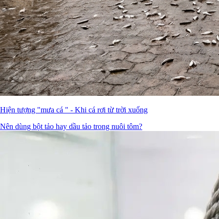
Hiện tượng "mưa cá " - Khi cá rơi từ trời xuống
Nên dùng bột tảo hay dầu tảo trong nuôi tôm?