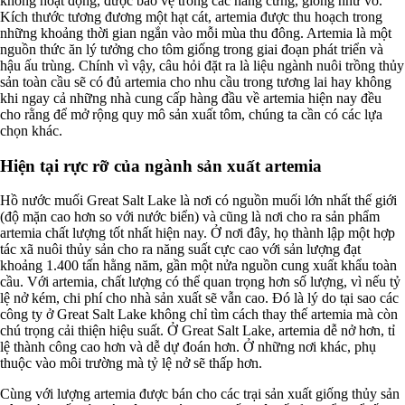
không hoạt động, được bảo vệ trong các nang cứng, giống như vỏ.
Kích thước tương đương một hạt cát, artemia được thu hoạch trong
những khoảng thời gian ngắn vào mỗi mùa thu đông. Artemia là một
nguồn thức ăn lý tưởng cho tôm giống trong giai đoạn phát triển và
hậu ấu trùng. Chính vì vậy, câu hỏi đặt ra là liệu ngành nuôi trồng thủy
sản toàn cầu sẽ có đủ artemia cho nhu cầu trong tương lai hay không
khi ngay cả những nhà cung cấp hàng đầu về artemia hiện nay đều
cho rằng để mở rộng quy mô sản xuất tôm, chúng ta cần có các lựa
chọn khác.
Hiện tại rực rỡ của ngành sản xuất artemia
Hồ nước muối Great Salt Lake là nơi có nguồn muối lớn nhất thế giới
(độ mặn cao hơn so với nước biển) và cũng là nơi cho ra sản phẩm
artemia chất lượng tốt nhất hiện nay. Ở nơi đây, họ thành lập một hợp
tác xã nuôi thủy sản cho ra năng suất cực cao với sản lượng đạt
khoảng 1.400 tấn hằng năm, gần một nửa nguồn cung xuất khẩu toàn
cầu. Với artemia, chất lượng có thể quan trọng hơn số lượng, vì nếu tỷ
lệ nở kém, chi phí cho nhà sản xuất sẽ vẫn cao. Đó là lý do tại sao các
công ty ở Great Salt Lake không chỉ tìm cách thay thế artemia mà còn
chú trọng cải thiện hiệu suất. Ở Great Salt Lake, artemia dễ nở hơn, tỉ
lệ thành công cao hơn và dễ dự đoán hơn. Ở những nơi khác, phụ
thuộc vào môi trường mà tỷ lệ nở sẽ thấp hơn.
Cùng với lượng artemia được bán cho các trại sản xuất giống thủy sản