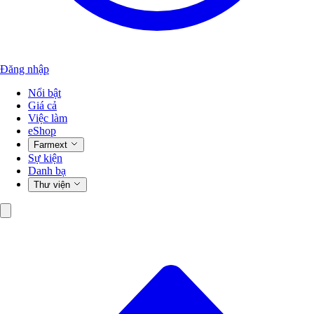
Đăng nhập
Nổi bật
Giá cả
Việc làm
eShop
Farmext
Sự kiện
Danh bạ
Thư viện