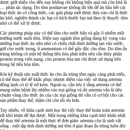
được giới thiệu cho đến nay không chỉ không hiệu quả mà còn khá là
… phản tác dụng. Do tôm postlarvae không đủ lớn để ăn hầu hết các
loại thức ăn có công thức, các giải pháp mới được đưa vào chỉ là thức
ăn khô, nghiền thành các hạt có kích thước bụi mà theo lý thuyết tôm
nhỏ có thể xử lý được.
Các phương pháp này có thể làm cho nước bẩn và gây ô nhiễm môi
trường nước nuôi tôm. Hiện nay ngành tôm giống đang kỳ vọng vào
những loại thức ăn siêu nhỏ có chứa chất dinh dưỡng tan vào nước,
giữ cho nước trong, ít ammonium có thể gây độc cho tôm. Do tôm ấu
trùng không có một hệ thống tiêu hóa phát triển nên cần thủy phân
protein trong viên nang, còn protein hòa tan chỉ được sử dụng bên
trong hệ tiêu hóa tôm.
Khi kỹ thuật sản xuất thức ăn cho ấu trùng tôm ngày càng phát triển,
có thể thay thế để khắc phục nhược điểm của việc sử dụng artemia
đông lạnh có tỷ lệ nở kém. Ngoài ra, cần lưu ý rằng artemia có thể
mang mầm bệnh lây nhiễm vào trại giống và dù artemia vẫn là tiêu
chuẩn vàng cho thức ăn của các trại giống thì vẫn có cơ hội cho các
sản phẩm thay thế, thậm chí còn tối ưu hơn.
Tuy nhiên, về khía cạnh sinh học thì việc thay thế hoàn toàn artemia
rất khó khăn để đạt được. Một trong những khía cạnh khó khăn nhất
để thay thế artemia là một thực tế đơn giản: artemia còn là sinh vật
sống - một tập tính dinh dưỡng mà tôm ở giai đoạn ấu trùng luôn đòi