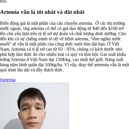
hỏi.
Artemia vẫn là tốt nhất và đắt nhất
Biến động giá là một phần của câu chuyện artemia. Ở các thị trường
nước ngoài, 1kg artemia có thể có giá dao động từ $40 đến $100 trở
lên chủ yếu dựa trên tỷ lệ nở dự đoán và chất lượng dinh dưỡng. Cho
đến khi có sự chứng minh rõ rệt về bệnh artemia, “tôm ngâm nước
muối” sẽ vẫn là một phần của công thức nuôi tôm dài hạn. Ở Việt
Nam, Artemia có tỉ lệ nở cao từ 93 - 95%, chúng có kích thước nhỏ
phù hợp làm thức ăn cho nhiều loài cá quý và tôm bột. Giá xuất khẩu
trứng Artemia ở Việt Nam đạt 150$/kg, cao nhất thế giới. Năng suất
hàng năm bình quân đạt 100kg/ha. Vì vậy, thay thế artermia vẫn là một
quá trình lâu dài và đầy thách thức.
#artemia