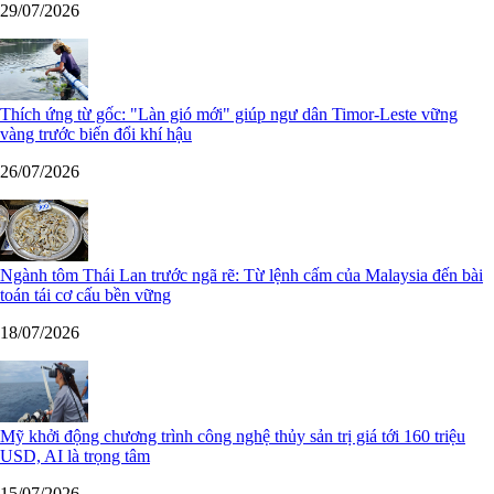
29/07/2026
Thích ứng từ gốc: "Làn gió mới" giúp ngư dân Timor-Leste vững
vàng trước biến đổi khí hậu
26/07/2026
Ngành tôm Thái Lan trước ngã rẽ: Từ lệnh cấm của Malaysia đến bài
toán tái cơ cấu bền vững
18/07/2026
Mỹ khởi động chương trình công nghệ thủy sản trị giá tới 160 triệu
USD, AI là trọng tâm
15/07/2026