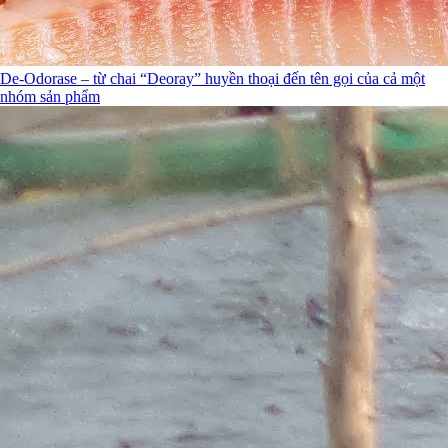
De-Odorase – từ chai “Deoray” huyền thoại đến tên gọi của cả một
nhóm sản phẩm