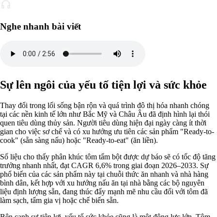
Nghe nhanh bài viết
Sự lên ngôi của yếu tố tiện lợi và sức khỏe
Thay đổi trong lối sống bận rộn và quá trình đô thị hóa nhanh chóng
tại các nền kinh tế lớn như Bắc Mỹ và Châu Âu đã định hình lại thói
quen tiêu dùng thủy sản. Người tiêu dùng hiện đại ngày càng ít thời
gian cho việc sơ chế và có xu hướng ưu tiên các sản phẩm "Ready-to-
cook" (sẵn sàng nấu) hoặc "Ready-to-eat" (ăn liền).
Số liệu cho thấy phân khúc tôm tẩm bột được dự báo sẽ có tốc độ tăng
trưởng nhanh nhất, đạt CAGR 6,6% trong giai đoạn 2026–2033. Sự
phổ biến của các sản phẩm này tại chuỗi thức ăn nhanh và nhà hàng
bình dân, kết hợp với xu hướng nấu ăn tại nhà bằng các bộ nguyên
liệu định lượng sẵn, đang thúc đẩy mạnh mẽ nhu cầu đối với tôm đã
làm sạch, tẩm gia vị hoặc chế biến sẵn.
Bên cạnh sự tiện lợi, yếu tố sức khỏe cũng là một động lực lớn. Tôm