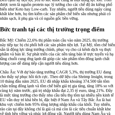
được xem là nguồn protein nạc lý tưởng cho các chế độ ăn kiêng phổ
biến như Keto hay Low-carb. Tuy nhiên, người tiêu dùng ngày càng
khắt khe hơn, họ tìm kiếm các sản phẩm chế biến sâu nhưng phải có
nhãn sạch, ít phụ gia và có nguồn gốc bền vững.
Bức tranh tại các thị trường trọng điểm
Bắc Mỹ: Chiếm 22,6% thị phần toàn cầu vào năm 2025, thị trường
này tiếp tục bị chi phối bởi các sản phẩm tiện lợi. Tại Mỹ, tôm chế biến
sẵn là động lực tăng trưởng chính, phục vụ cho cả kênh dịch vụ thực
phẩm và bán lẻ. Sự phát triển của các nền tảng bán lẻ trực tuyến và hạ
tầng chuỗi cung ứng lạnh đã giúp các sản phẩm tôm đông lạnh chất
lượng cao dễ dàng tiếp cận người tiêu dùng hơn.
Châu Âu: Với dự báo tăng trưởng CAGR 5,3%, thị trường EU đang
cho thấy sự phục hồi tích cực. Theo dữ liệu của Shrimp Insight, trong
10 tháng đầu năm 2025, EU đã nhập khẩu khoảng 374.500 tấn tôm
chân trắng đông lạnh và tôm chế biến giá trị gia tăng, tăng 18% so với
cùng kỳ năm trước, giá trị nhập khẩu đạt 2,35 tỷ euro, tăng 21%. Đây
là mức tăng trưởng cho thấy nhu cầu tiêu thụ tôm tại nhiều nền kinh tế
EU vẫn duy trì khá bền bỉ, đặc biệt ở Nam Âu và Tây Bắc Âu là hai
khu vực chiếm hơn 95% tổng lượng nhập khẩu của khối. Tuy nhiên,
rào cản tại đây không chỉ là giá cả mà còn là các tiêu chuẩn khắt khe
về tính bền vững và phúc lợi động vật. Người tiêu dùng Nam Âu và