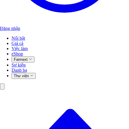
Đăng nhập
Nổi bật
Giá cả
Việc làm
eShop
Farmext
Sự kiện
Danh bạ
Thư viện