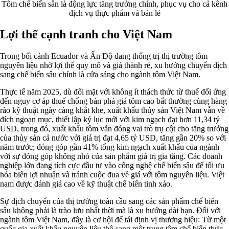
Tôm chế biến sẵn là động lực tăng trưởng chính, phục vụ cho cả kênh
dịch vụ thực phẩm và bán lẻ
Lợi thế cạnh tranh cho Việt Nam
Trong bối cảnh Ecuador và Ấn Độ đang thống trị thị trường tôm
nguyên liệu nhờ lợi thế quy mô và giá thành rẻ, xu hướng chuyển dịch
sang chế biến sâu chính là cửa sáng cho ngành tôm Việt Nam.
Thực tế năm 2025, dù đối mặt với không ít thách thức từ thuế đối ứng
đến nguy cơ áp thuế chống bán phá giá tôm cao bất thường cùng hàng
rào kỹ thuật ngày càng khắt khe, xuất khẩu thủy sản Việt Nam vẫn về
đích ngoạn mục, thiết lập kỷ lục mới với kim ngạch đạt hơn 11,34 tỷ
USD, trong đó, xuất khẩu tôm vẫn đóng vai trò trụ cột cho tăng trưởng
của thủy sản cả nước với giá trị đạt 4,65 tỷ USD, tăng gần 20% so với
năm trước; đóng góp gần 41% tổng kim ngạch xuất khẩu của ngành
với sự đóng góp không nhỏ của sản phẩm giá trị gia tăng. Các doanh
nghiệp lớn đang tích cực đầu tư vào công nghệ chế biến sâu để tối ưu
hóa biên lợi nhuận và tránh cuộc đua về giá với tôm nguyên liệu. Việt
nam được đánh giá cao về kỹ thuật chế biến tinh xảo.
Sự dịch chuyển của thị trường toàn cầu sang các sản phẩm chế biến
sâu không phải là trào lưu nhất thời mà là xu hướng dài hạn. Đối với
ngành tôm Việt Nam, đây là cơ hội để tái định vị thương hiệu: Từ một
quốc gia xuất khẩu nguyên liệu thô sang một trung tâm chế biến thực