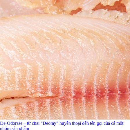
De-Odorase – từ chai “Deoray” huyền thoại đến tên gọi của cả một
nhóm sản phẩm