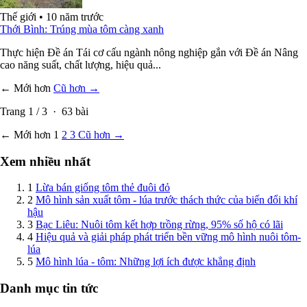
Thế giới
•
10 năm trước
Thới Bình: Trúng mùa tôm càng xanh
Thực hiện Đề án Tái cơ cấu ngành nông nghiệp gắn với Đề án Nâng
cao năng suất, chất lượng, hiệu quả...
← Mới hơn
Cũ hơn →
Trang
1
/
3
·
63
bài
← Mới hơn
1
2
3
Cũ hơn →
Xem nhiều nhất
1
Lừa bán giống tôm thẻ đuôi đỏ
2
Mô hình sản xuất tôm - lúa trước thách thức của biến đổi khí
hậu
3
Bạc Liêu: Nuôi tôm kết hợp trồng rừng, 95% số hộ có lãi
4
Hiệu quả và giải pháp phát triển bền vững mô hình nuôi tôm-
lúa
5
Mô hình lúa - tôm: Những lợi ích được khẳng định
Danh mục tin tức