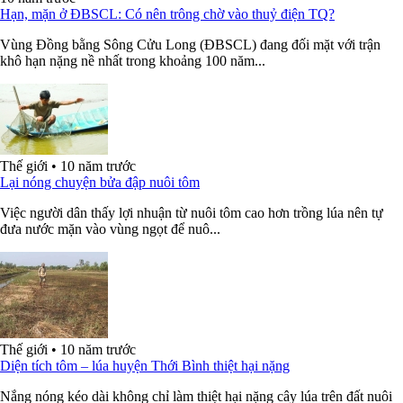
Hạn, mặn ở ĐBSCL: Có nên trông chờ vào thuỷ điện TQ?
Vùng Đồng bằng Sông Cửu Long (ĐBSCL) đang đối mặt với trận
khô hạn nặng nề nhất trong khoảng 100 năm...
Thế giới
•
10 năm trước
Lại nóng chuyện bửa đập nuôi tôm
Việc người dân thấy lợi nhuận từ nuôi tôm cao hơn trồng lúa nên tự
đưa nước mặn vào vùng ngọt để nuô...
Thế giới
•
10 năm trước
Diện tích tôm – lúa huyện Thới Bình thiệt hại nặng
Nắng nóng kéo dài không chỉ làm thiệt hại nặng cây lúa trên đất nuôi