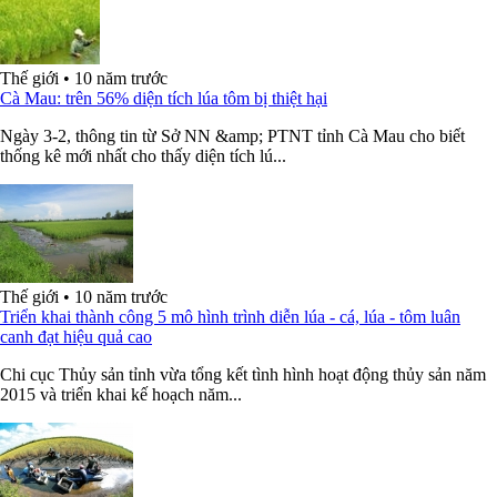
Thế giới
•
10 năm trước
​Cà Mau: trên 56% diện tích lúa tôm bị thiệt hại
Ngày 3-2, thông tin từ Sở NN &amp; PTNT tỉnh Cà Mau cho biết
thống kê mới nhất cho thấy diện tích lú...
Thế giới
•
10 năm trước
Triển khai thành công 5 mô hình trình diễn lúa - cá, lúa - tôm luân
canh đạt hiệu quả cao
Chi cục Thủy sản tỉnh vừa tổng kết tình hình hoạt động thủy sản năm
2015 và triển khai kế hoạch năm...