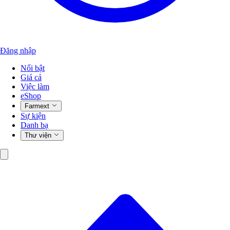
Đăng nhập
Nổi bật
Giá cả
Việc làm
eShop
Farmext
Sự kiện
Danh bạ
Thư viện