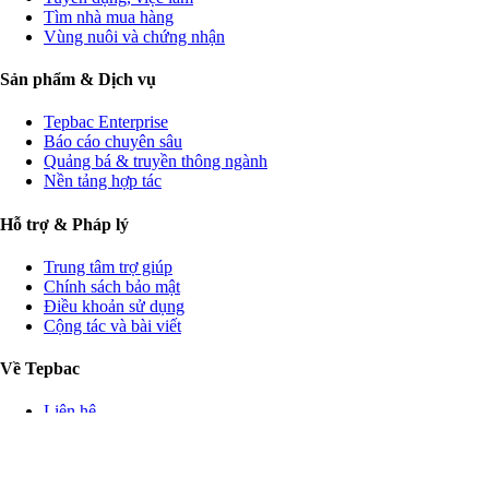
Tìm nhà mua hàng
Vùng nuôi và chứng nhận
Sản phẩm & Dịch vụ
Tepbac Enterprise
Báo cáo chuyên sâu
Quảng bá & truyền thông ngành
Nền tảng hợp tác
Hỗ trợ & Pháp lý
Trung tâm trợ giúp
Chính sách bảo mật
Điều khoản sử dụng
Cộng tác và bài viết
Về Tepbac
Liên hệ
Tuyển dụng
Giới thiệu
CÔNG TY CỔ PHẦN TÉP BẠC · GPDKKD: 0312448735 do