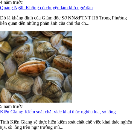
4 năm trước
Quảng Ngãi: Không có chuyện làm khó ngư dân
Đó là khẳng định của Giám đốc Sở NN&PTNT Hồ Trọng Phương
liên quan đến những phản ánh của chủ tàu ch...
5 năm trước
Kiên Giang: Kiểm soát chặt việc khai thác nghêu lụa, sò lông
Tỉnh Kiên Giang sẽ thực hiện kiểm soát chặt chẽ việc khai thác nghêu
lụa, sò lông trên ngư trường mù...