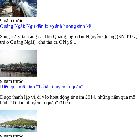
9 năm trước
Quảng Ngãi: Ngư dân lo sợ ảnh hưởng sinh kế
Sáng 22.3, tại cảng cá Thọ Quang, ngư dân Nguyễn Quang (SN 1977,
trú ở Quảng Ngãi)- chủ tàu cá QNg 9...
9 năm trước
Hiệu quả mô hình “Tổ tàu thuyền tự quản”
Được thành lập và đi vào hoạt động từ năm 2014, những năm qua mô
hình “Tổ tàu, thuyền tự quản” ở bến...
9 năm trước