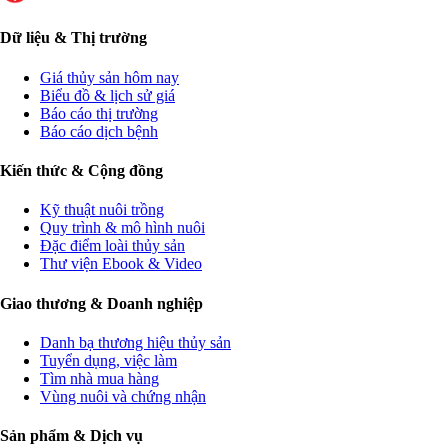
Dữ liệu & Thị trường
Giá thủy sản hôm nay
Biểu đồ & lịch sử giá
Báo cáo thị trường
Báo cáo dịch bệnh
Kiến thức & Cộng đồng
Kỹ thuật nuôi trồng
Quy trình & mô hình nuôi
Đặc điểm loài thủy sản
Thư viện Ebook & Video
Giao thương & Doanh nghiệp
Danh bạ thương hiệu thủy sản
Tuyển dụng, việc làm
Tìm nhà mua hàng
Vùng nuôi và chứng nhận
Sản phẩm & Dịch vụ