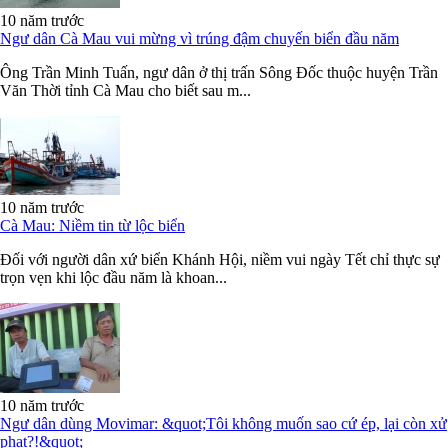
10 năm trước
Ngư dân Cà Mau vui mừng vì trúng đậm chuyến biển đầu năm
Ông Trần Minh Tuấn, ngư dân ở thị trấn Sông Đốc thuộc huyện Trần
Văn Thời tỉnh Cà Mau cho biết sau m...
10 năm trước
Cà Mau: Niềm tin từ lộc biển
Đối với người dân xứ biển Khánh Hội, niềm vui ngày Tết chỉ thực sự
trọn vẹn khi lộc đầu năm là khoan...
10 năm trước
Ngư dân dùng Movimar: &quot;Tôi không muốn sao cứ ép, lại còn xử
phạt?!&quot;