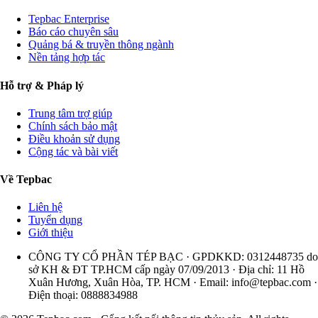
Tepbac Enterprise
Báo cáo chuyên sâu
Quảng bá & truyền thông ngành
Nền tảng hợp tác
Hỗ trợ & Pháp lý
Trung tâm trợ giúp
Chính sách bảo mật
Điều khoản sử dụng
Cộng tác và bài viết
Về Tepbac
Liên hệ
Tuyển dụng
Giới thiệu
CÔNG TY CỔ PHẦN TÉP BẠC · GPDKKD: 0312448735 do
sở KH & ĐT TP.HCM cấp ngày 07/09/2013 · Địa chỉ: 11 Hồ
Xuân Hương, Xuân Hòa, TP. HCM · Email:
info@tepbac.com
·
Điện thoại: 0888834988