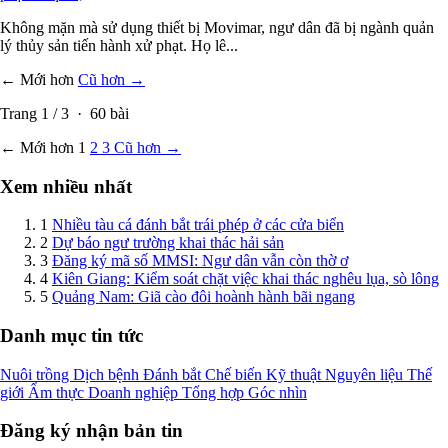
Không mặn mà sử dụng thiết bị Movimar, ngư dân đã bị ngành quản
lý thủy sản tiến hành xử phạt. Họ lê...
← Mới hơn
Cũ hơn →
Trang
1
/
3
·
60
bài
← Mới hơn
1
2
3
Cũ hơn →
Xem nhiều nhất
1
Nhiều tàu cá đánh bắt trái phép ở các cửa biển
2
Dự báo ngư trường khai thác hải sản
3
Đăng ký mã số MMSI: Ngư dân vẫn còn thờ ơ
4
Kiên Giang: Kiểm soát chặt việc khai thác nghêu lụa, sò lông
5
Quảng Nam: Giã cào đôi hoành hành bãi ngang
Danh mục tin tức
Nuôi trồng
Dịch bệnh
Đánh bắt
Chế biến
Kỹ thuật
Nguyên liệu
Thế
giới
Ẩm thực
Doanh nghiệp
Tổng hợp
Góc nhìn
Đăng ký nhận bản tin