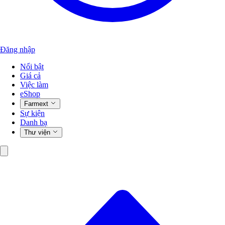
Đăng nhập
Nổi bật
Giá cả
Việc làm
eShop
Farmext
Sự kiện
Danh bạ
Thư viện