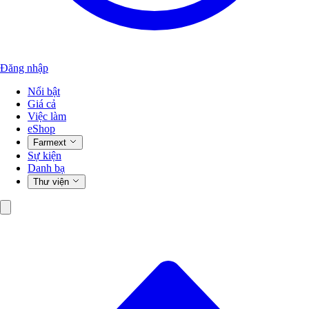
Đăng nhập
Nổi bật
Giá cả
Việc làm
eShop
Farmext
Sự kiện
Danh bạ
Thư viện