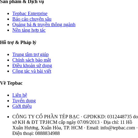
Sản phẩm & Dịch vụ
Tepbac Enterprise
Báo cáo chuyên sâu
Quảng bá & truyền thông ngành
Nền tảng hợp tác
Hỗ trợ & Pháp lý
Trung tâm trợ giúp
Chính sách bảo mật
Điều khoản sử dụng
Cộng tác và bài viết
Về Tepbac
Liên hệ
Tuyển dụng
Giới thiệu
CÔNG TY CỔ PHẦN TÉP BẠC · GPDKKD: 0312448735 do
sở KH & ĐT TP.HCM cấp ngày 07/09/2013 · Địa chỉ: 11 Hồ
Xuân Hương, Xuân Hòa, TP. HCM · Email:
info@tepbac.com
·
Điện thoại: 0888834988