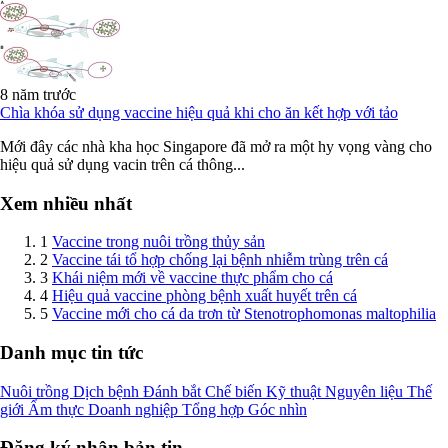
8 năm trước
Chìa khóa sử dụng vaccine hiệu quả khi cho ăn kết hợp với tảo
Mới đây các nhà kha học Singapore đã mở ra một hy vọng vàng cho
hiệu quả sử dụng vacin trên cá thông...
Xem nhiều nhất
1
Vaccine trong nuôi trồng thủy sản
2
Vaccine tái tổ hợp chống lại bệnh nhiễm trùng trên cá
3
Khái niệm mới về vaccine thực phẩm cho cá
4
Hiệu quả vaccine phòng bệnh xuất huyết trên cá
5
Vaccine mới cho cá da trơn từ Stenotrophomonas maltophilia
Danh mục tin tức
Nuôi trồng
Dịch bệnh
Đánh bắt
Chế biến
Kỹ thuật
Nguyên liệu
Thế
giới
Ẩm thực
Doanh nghiệp
Tổng hợp
Góc nhìn
Đăng ký nhận bản tin