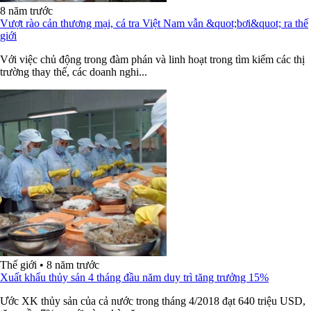
8 năm trước
Vượt rào cản thương mại, cá tra Việt Nam vẫn &quot;bơi&quot; ra thế
giới
Với việc chủ động trong đàm phán và linh hoạt trong tìm kiếm các thị
trường thay thế, các doanh nghi...
Thế giới
•
8 năm trước
Xuất khẩu thủy sản 4 tháng đầu năm duy trì tăng trưởng 15%
Ước XK thủy sản của cả nước trong tháng 4/2018 đạt 640 triệu USD,