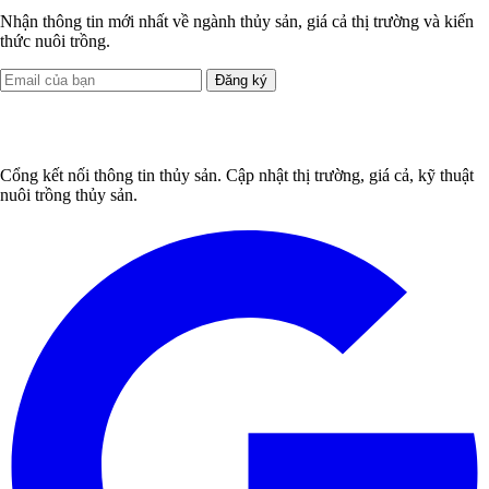
1
Sản xuất sinh khối tảo thuần làm thức ăn cho tôm cá giống
2
Cá tra thất thủ?
3
Cá tra giống giảm giá 50%
4
Thu tiền tỷ từ nghề chế biến bong bóng cá tra xuất khẩu
5
EU thanh tra thủy sản Việt Nam
Danh mục tin tức
Nuôi trồng
Dịch bệnh
Đánh bắt
Chế biến
Kỹ thuật
Nguyên liệu
Thế
giới
Ẩm thực
Doanh nghiệp
Tổng hợp
Góc nhìn
Đăng ký nhận bản tin
Nhận thông tin mới nhất về ngành thủy sản, giá cả thị trường và kiến
thức nuôi trồng.
Đăng ký
Cổng kết nối thông tin thủy sản. Cập nhật thị trường, giá cả, kỹ thuật
nuôi trồng thủy sản.