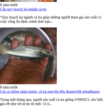
8 năm trước
Cần quy hoạch lại ngành cá tra
“Quy hoạch lại ngành cá tra giúp những người tham gia sản xuất có
cuộc sống ổn định, tránh tình trạn...
8 năm trước
Giá cá giống giảm mạnh, cá tra nguyên liệu &quot;bớt nóng&quot;
Trong một tháng qua, người sản xuất cá tra giống ở ĐBSCL cho biết,
giá rớt như rơi tự do từ mức 31.0...