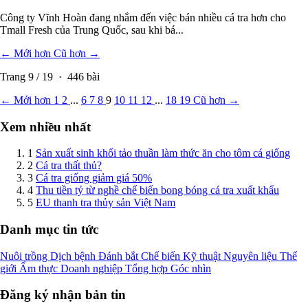
8 năm trước
Vĩnh Hoàn bán 3 triệu USD cá tra trên Tmall Fresh chỉ trong 7 tháng
đầu
Công ty Vĩnh Hoàn đang nhắm đến việc bán nhiều cá tra hơn cho
Tmall Fresh của Trung Quốc, sau khi bá...
← Mới hơn
Cũ hơn →
Trang
9
/
19
·
446
bài
← Mới hơn
1
2
...
6
7
8
9
10
11
12
...
18
19
Cũ hơn →
Xem nhiều nhất