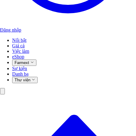
Đăng nhập
Nổi bật
Giá cả
Việc làm
eShop
Farmext
Sự kiện
Danh bạ
Thư viện