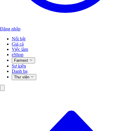
Đăng nhập
Nổi bật
Giá cả
Việc làm
eShop
Farmext
Sự kiện
Danh bạ
Thư viện