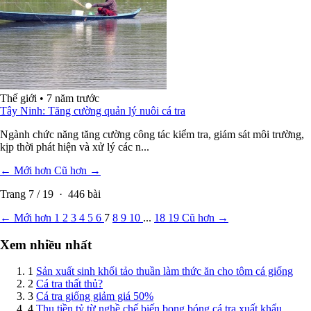
Thế giới
•
7 năm trước
Tây Ninh: Tăng cường quản lý nuôi cá tra
Ngành chức năng tăng cường công tác kiểm tra, giám sát môi trường,
kịp thời phát hiện và xử lý các n...
← Mới hơn
Cũ hơn →
Trang
7
/
19
·
446
bài
← Mới hơn
1
2
3
4
5
6
7
8
9
10
...
18
19
Cũ hơn →
Xem nhiều nhất
1
Sản xuất sinh khối tảo thuần làm thức ăn cho tôm cá giống
2
Cá tra thất thủ?
3
Cá tra giống giảm giá 50%
4
Thu tiền tỷ từ nghề chế biến bong bóng cá tra xuất khẩu