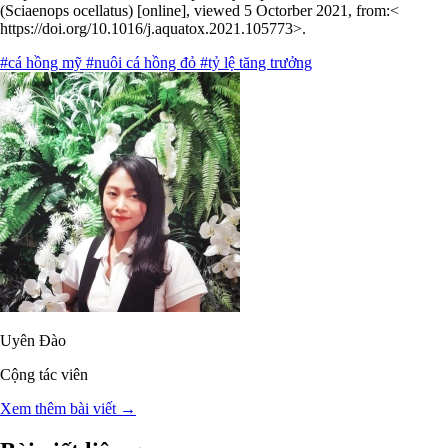
(Sciaenops ocellatus) [online], viewed 5 Octorber 2021, from:<
https://doi.org/10.1016/j.aquatox.2021.105773>.
#cá hồng mỹ
#nuôi cá hồng đỏ
#tỷ lệ tăng trưởng
Uyên Đào
Cộng tác viên
Xem thêm bài viết →