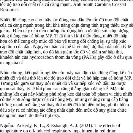
tốc độ trao đổi chất của cá càng mạnh. Ảnh South Carolina Coastal
Resources
Nhiệt độ càng cao cho thấy tác động của dầu lên tốc độ trao đổi chất
của cá càng mạnh trong khi khả năng chịu đựng tình trạng thiếu oxy sẽ
giảm. Điều này dẫn đến những tác động tiêu cực đến sức chịu đựng
căng thẳng của cá hồng Mỹ. Thật thú vị khi thấy rằng, nhiệt độ thấp
hơn có thể cung cấp mức độ bảo vệ tương đối chống lại sự tiếp xúc
cấp tính của dầu. Nguyên nhân có thể là vì nhiệt độ thấp dẫn đến tỷ lệ
trao đổi chất thấp hơn, do đó làm giảm tốc độ và giảm sự hấp thu,
khuếch tán của hydrocacbon thơm đa vòng (PAHs) gây độc ở dầu qua
mang của cá.
Nhìn chung, kết quả từ nghiên cứu này xác định tác động đáng kể của
nhiệt độ và dầu thô lên tốc độ trao đổi chất và hô hấp của cá hồng Mỹ.
Tương tác giữa sự thay đổi nhiệt độ và sự tiếp xúc với dầu đã được
quan sát thấy, tỷ lệ hồi phục sau căng thẳng giảm đáng kể. Mặc dù
những kết quả này không phủ rộng kéo dài toàn bộ phạm vi chịu nhiệt
có thể sinh sống được của cá hồng Mỹ, nhưng chúng cung cấp bằng
chứng mạnh mẽ rằng sự thay đổi nhiệt độ khi hiện tượng phơi nhiễm
dầu xảy ra có những tác động nhất định đến mức độ suy giảm chức
năng tim mạch do thiếu hụt oxy.
Nguồn:
Ackerly, K. L., & Esbaugh, A. J. (2021). The effects of
temperature on oil-induced respiratory impairment in red drum