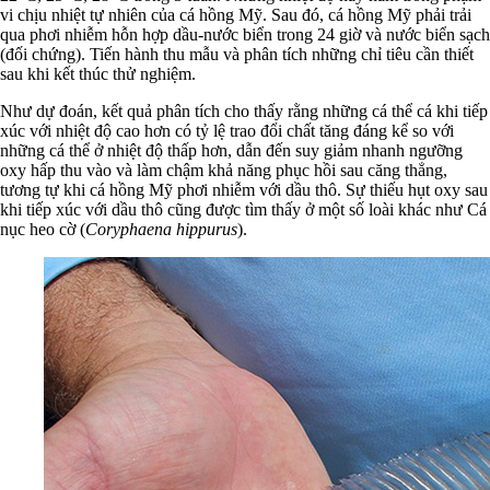
vi chịu nhiệt tự nhiên của cá hồng Mỹ. Sau đó, cá hồng Mỹ phải trải
qua phơi nhiễm hỗn hợp dầu-nước biển trong 24 giờ và nước biển sạch
(đối chứng). Tiến hành thu mẫu và phân tích những chỉ tiêu cần thiết
sau khi kết thúc thử nghiệm.
Như dự đoán, kết quả phân tích cho thấy rằng những cá thể cá khi tiếp
xúc với nhiệt độ cao hơn có tỷ lệ trao đổi chất tăng đáng kể so với
những cá thể ở nhiệt độ thấp hơn, dẫn đến suy giảm nhanh ngưỡng
oxy hấp thu vào và làm chậm khả năng phục hồi sau căng thẳng,
tương tự khi cá hồng Mỹ phơi nhiễm với dầu thô. Sự thiếu hụt oxy sau
khi tiếp xúc với dầu thô cũng được tìm thấy ở một số loài khác như Cá
nục heo cờ (
Coryphaena hippurus
).