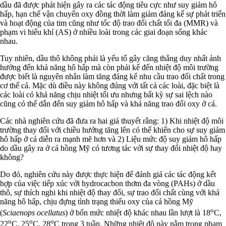
dầu đã được phát hiện gây ra các tác động tiêu cực như suy giảm hô
hấp, hạn chế vận chuyển oxy đồng thời làm giảm đáng kể sự phát triển
và hoạt động của tim cũng như tốc độ trao đổi chất tối đa (MMR) và
phạm vi hiếu khí (AS) ở nhiều loài trong các giai đoạn sống khác
nhau.
Tuy nhiên, dầu thô không phải là yếu tố gây căng thẳng duy nhất ảnh
hưởng đến khả năng hô hấp mà còn phải kể đến nhiệt độ môi trường
được biết là nguyên nhân làm tăng đáng kể nhu cầu trao đổi chất trong
cơ thể cá. Mặc dù điều này không đúng với tất cả các loài, đặc biệt là
các loài có khả năng chịu nhiệt tối ưu nhưng bất kỳ sự sai lệch nào
cũng có thể dẫn đến suy giảm hô hấp và khả năng trao đổi oxy ở cá.
Các nhà nghiên cứu đã đưa ra hai giả thuyết rằng: 1) Khi nhiệt độ môi
trường thay đổi với chiều hướng tăng lên có thể khiến cho sự suy giảm
hô hấp ở cá diễn ra mạnh mẽ hơn và 2) Liệu mức độ suy giảm hô hấp
do dầu gây ra ở cá hồng Mỹ có tương tác với sự thay đổi nhiệt độ hay
không?
Do đó, nghiên cứu này được thực hiện để đánh giá các tác động kết
hợp của việc tiếp xúc với hydrocacbon thơm đa vòng (PAHs) ở dầu
thô, sự thích nghi khi nhiệt độ thay đổi, sự trao đổi chất cùng với khả
năng hô hấp, chịu đựng tình trạng thiếu oxy của cá hồng Mỹ
o
(
Sciaenops ocellatus
) ở bốn mức nhiệt độ khác nhau lần lượt là 18
C,
o
o
o
22
C, 25
C, 28
C trong 3 tuần. Những nhiệt độ này nằm trong phạm