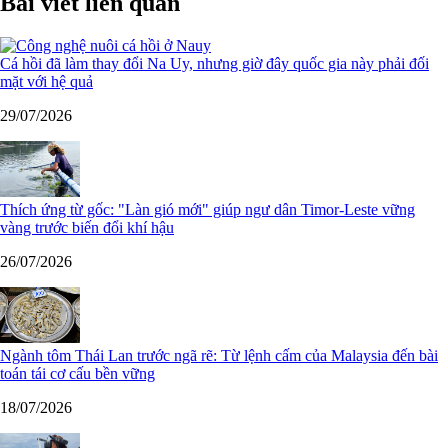
Bài viết liên quan
Cá hồi đã làm thay đổi Na Uy, nhưng giờ đây quốc gia này phải đối
mặt với hệ quả
29/07/2026
Thích ứng từ gốc: "Làn gió mới" giúp ngư dân Timor-Leste vững
vàng trước biến đổi khí hậu
26/07/2026
Ngành tôm Thái Lan trước ngã rẽ: Từ lệnh cấm của Malaysia đến bài
toán tái cơ cấu bền vững
18/07/2026