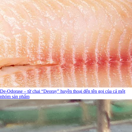
De-Odorase – từ chai “Deoray” huyền thoại đến tên gọi của cả một
nhóm sản phẩm