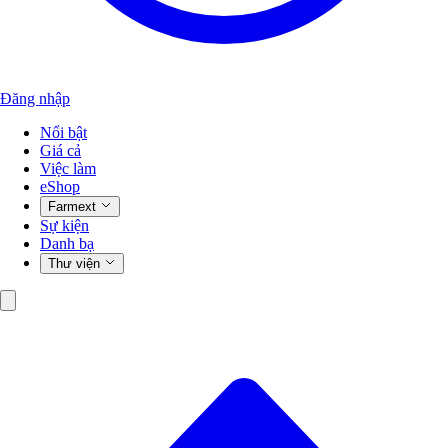
Đăng nhập
Nổi bật
Giá cả
Việc làm
eShop
Farmext
Sự kiện
Danh bạ
Thư viện