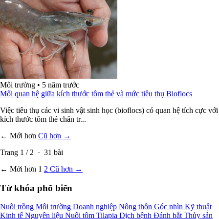
Môi trường
•
5 năm trước
Mối quan hệ giữa kích thước tôm thẻ và mức tiêu thụ Bioflocs
Việc tiêu thụ các vi sinh vật sinh học (bioflocs) có quan hệ tích cực với
kích thước tôm thẻ chân tr...
← Mới hơn
Cũ hơn →
Trang
1
/
2
·
31
bài
← Mới hơn
1
2
Cũ hơn →
Từ khóa phổ biến
Nuôi trồng
Môi trường
Doanh nghiệp
Nông thôn
Góc nhìn
Kỹ thuật
Kinh tế
Nguyên liệu
Nuôi tôm
Tilapia
Dịch bệnh
Đánh bắt
Thủy sản