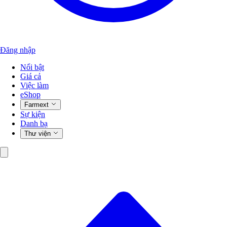
Đăng nhập
Nổi bật
Giá cả
Việc làm
eShop
Farmext
Sự kiện
Danh bạ
Thư viện