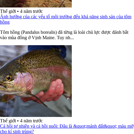
Thế giới
•
4 năm trước
Ảnh hưởng của các yếu tố môi trường đến khả năng sinh sản của tôm
hồng
Tôm hồng (Pandalus borealis) đã từng là loài chủ lực được đánh bắt
vào mùa đông ở Vịnh Maine. Tuy nh...
Thế giới
•
4 năm trước
Cá hồi tự nhiên và cá hồi nuôi: Đâu là &quot;mảnh đất&quot; màu mỡ
cho kí sinh trùng?