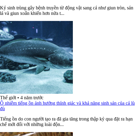
Ký sinh trùng gây bệnh truyền từ động vật sang cá như giun tròn, sán
lá và giun xoắn khiến hơn nửa t...
Thế giới
•
4 năm trước
Ô nhiễm tiếng ồn ảnh hưởng thính giác và khả năng sinh sản của cá lù
đù
Tiếng ồn do con người tạo ra đã gia tăng trong thập kỷ qua đặt ra hạn
chế mới đối với những loài độn...