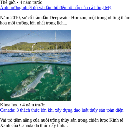
Thế giới
•
4 năm trước
Ảnh hưởng nhiệt độ và dầu thô đến hô hấp của cá hồng Mỹ
Năm 2010, sự cố tràn dầu Deepwater Horizon, một trong những thảm
họa môi trường lớn nhất trong lịch...
Khoa học
•
4 năm trước
Canada: 3 thách thức lớn khi xây dựng đạo luật thủy sản toàn diện
Vai trò tiềm năng của nuôi trồng thủy sản trong chiến lược Kinh tế
Xanh của Canada đã thúc đẩy tính...