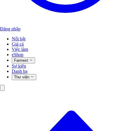
Đăng nhập
Nổi bật
Giá cả
Việc làm
eShop
Farmext
Sự kiện
Danh bạ
Thư viện