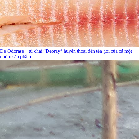
De-Odorase – từ chai “Deoray” huyền thoại đến tên gọi của cả một
nhóm sản phẩm