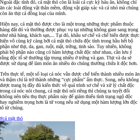
Ngoài đặc tính đó, cá mặt thỏ còn là loài cá cực kỳ háu ăn, không chỉ
ăn các loài động vật thân mềm, động vật giáp xác và cá nhỏ mà chúng
còn ăn thịt cả đồng loại của mình.
Hiện nay, cá mặt thỏ được cho là một trong những thực phẩm thuộc
hàng đắt đỏ và thường được phục vụ tại những không gian sang trọng
như nhà hàng, khách sạn,... Tại đó, khâu sơ chế và chế biến được thực
hiện vô cùng kỹ càng bởi cá mặt thỏ chứa độc tính trong hầu hết bộ
phận như thịt, da, gan, ruột, mật, trứng, tinh sào. Tuy nhiên, không
phải bộ phận nào cũng có hàm lượng chất độc như nhau, cần lưu ý
rằng độc tố sẽ thường tập trung nhiều ở trứng và gan. Thịt và da sẽ
được sử dụng để làm món ăn nhiều do chúng thường chứa ít độc hơn.
Trên thực tế, một số loại cá nóc vẫn được chế biến thành nhiều món ăn
và thậm chí là trở thành những “cực phẩm” ẩm thực. Song, nếu không
được trang bị đầy đủ kiến thức về quá trình sơ chế và xử lý chất độc
trong cá nóc nói chung, cá mặt thỏ nói riêng thì chúng ta tuyệt đối
không nên tiêu thụ thực phẩm này để giảm thiểu tình trạng ngộ độc
hay nghiêm trọng hơn là tử vong nếu sử dụng một hàm lượng lớn độc
tố từ chúng.
#cá mặt thỏ