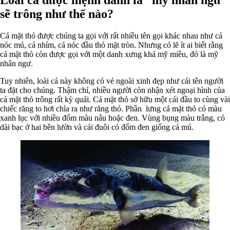
sẽ trông như thế nào?
Cá mặt thỏ được chúng ta gọi với rất nhiều tên gọi khác nhau như cá
nóc mú, cá nhím, cá nóc đầu thỏ mặt tròn. Nhưng có lẽ ít ai biết rằng
cá mặt thỏ còn được gọi với một danh xưng khá mỹ miều, đó là mỹ
nhân ngư.
Tuy nhiên, loài cá này không có vẻ ngoài xinh đẹp như cái tên người
ta đặt cho chúng. Thậm chí, nhiều người còn nhận xét ngoại hình của
cá mặt thỏ trông rất kỳ quái. Cá mặt thỏ sở hữu một cái đầu to cùng vài
chiếc răng to hơi chìa ra như răng thỏ. Phần lưng cá mặt thỏ có màu
xanh lục với nhiều đốm màu nâu hoặc đen. Vùng bụng màu trắng, có
dài bạc ở hai bên lườn và cái đuôi có đốm đen giống cá mú.