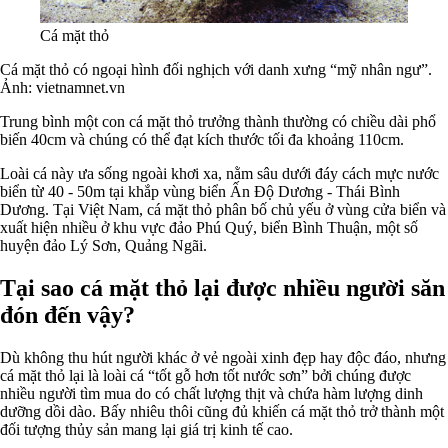
Cá mặt thỏ
Cá mặt thỏ có ngoại hình đối nghịch với danh xưng “mỹ nhân ngư”.
Ảnh: vietnamnet.vn
Trung bình một con cá mặt thỏ trưởng thành thường có chiều dài phổ
biến 40cm và chúng có thể đạt kích thước tối đa khoảng 110cm.
Loài cá này ưa sống ngoài khơi xa, nằm sâu dưới đáy cách mực nước
biển từ 40 - 50m tại khắp vùng biển Ấn Độ Dương - Thái Bình
Dương. Tại Việt Nam, cá mặt thỏ phân bố chủ yếu ở vùng cửa biển và
xuất hiện nhiều ở khu vực đảo Phú Quý, biển Bình Thuận, một số
huyện đảo Lý Sơn, Quảng Ngãi.
Tại sao cá mặt thỏ lại được nhiều người săn
đón đến vậy?
Dù không thu hút người khác ở vẻ ngoài xinh đẹp hay độc đáo, nhưng
cá mặt thỏ lại là loài cá “tốt gỗ hơn tốt nước sơn” bởi chúng được
nhiều người tìm mua do có chất lượng thịt và chứa hàm lượng dinh
dưỡng dồi dào. Bấy nhiêu thôi cũng đủ khiến cá mặt thỏ trở thành một
đối tượng thủy sản mang lại giá trị kinh tế cao.