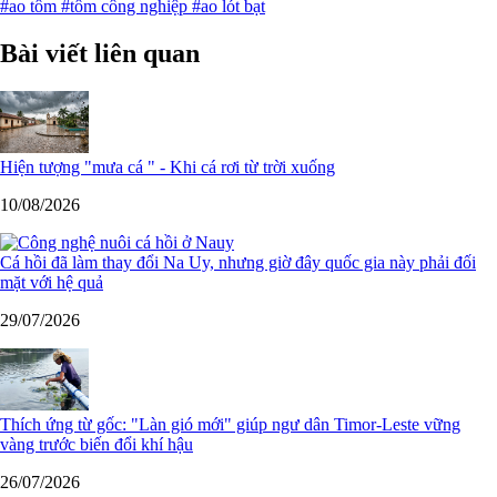
#ao tôm
#tôm công nghiệp
#ao lót bạt
Bài viết liên quan
Hiện tượng "mưa cá " - Khi cá rơi từ trời xuống
10/08/2026
Cá hồi đã làm thay đổi Na Uy, nhưng giờ đây quốc gia này phải đối
mặt với hệ quả
29/07/2026
Thích ứng từ gốc: "Làn gió mới" giúp ngư dân Timor-Leste vững
vàng trước biến đổi khí hậu
26/07/2026