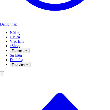
Đăng nhập
Nổi bật
Giá cả
Việc làm
eShop
Farmext
Sự kiện
Danh bạ
Thư viện