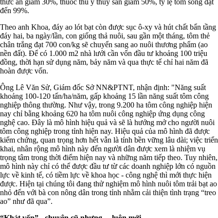
thức ăn giảm 30%, thuốc thú y thuỷ sản giảm 50%, tỷ lệ tôm sống đạt
đến 99%.
Theo anh Khoa, đáy ao lót bạt còn được sục ô-xy và hút chất bẩn tầng
đáy hai, ba ngày/lần, con giống thả nuôi, sau gần một tháng, tôm thẻ
chân trắng đạt 700 con/kg sẽ chuyển sang ao nuôi thương phẩm (ao
nền đất). Để có 1.000 m2 nhà lưới cần vốn đầu tư khoảng 100 triệu
đồng, thời hạn sử dụng năm, bảy năm và qua thực tế chỉ hai năm đã
hoàn được vốn.
Ông Lê Văn Sử, Giám đốc Sở NN&PTNT, nhận định: "Năng suất
khoảng 100-120 tấn/ha/năm, gấp khoảng 15 lần năng suất tôm công
nghiệp thông thường. Như vậy, trong 9.200 ha tôm công nghiệp hiện
nay chỉ bằng khoảng 620 ha tôm nuôi công nghiệp ứng dụng công
nghệ cao. Đây là mô hình hiệu quả và sẽ là hướng mở cho người nuôi
tôm công nghiệp trong tỉnh hiện nay. Hiệu quả của mô hình đã được
kiểm chứng, quan trọng hơn hết vẫn là tính bền vững lâu dài; việc triển
khai, nhân rộng mô hình này đến người dân được xem là nhiệm vụ
trọng tâm trong thời điểm hiện nay và những năm tiếp theo. Tuy nhiên,
mô hình này chỉ có thể được đầu tư từ các doanh nghiệp lớn có nguồn
lực về kinh tế, có tiềm lực về khoa học - công nghệ thì mới thực hiện
được. Hiện tại chúng tôi đang thử nghiệm mô hình nuôi tôm trải bạt ao
nhỏ đến với bà con nông dân trong tỉnh nhằm cải thiện tình trạng “treo
ao” như đã qua”.
“Khát vốn” - chuyện cũ nhưng… luôn mới