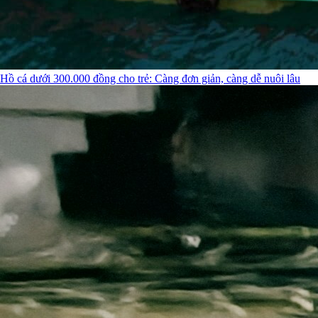
Hồ cá dưới 300.000 đồng cho trẻ: Càng đơn giản, càng dễ nuôi lâu