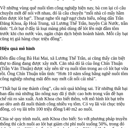
Về những vùng quê nuôi tôm công nghiệp hiện nay, bà con lại có câu
chuyện mới để nói với nhau, đó là câu chuyện “mỗi nhà có mấy hầm
tôm được lót bạt”. Thoạt nghe tôi ngờ ngợ chưa hiểu, nông dân Trần
Đăng Khoa, ấp Hoà Trung, xã Lương Thế Trân, huyện Cái Nước, trần
tình: “Lót bạt ở đây là loại màng phủ dùng để lót lên mặt đầm tôm
trước khi cho nước vào, ngăn chặn dịch bệnh hoành hành. Mỗi cây bạt
cũng trị giá hàng chục triệu đồng”.
Hiệu quả mô hình
Đến đầu cống Bà Hai Mai, xã Lương Thế Trân, ai cũng thấy căn biệt
thự to đùng đang được xây mới. Căn nhà đó là của ông Chín Thuận
(Trần Văn Thuận) được xây nên từ vụ nuôi tôm trong ao có lót bạt vừa
rồi. Ông Chín Thuận trần tình: “Hơn 10 năm sống bằng nghề nuôi tôm
công nghiệp nhưng mãi đến nay mới cất nổi cái nhà”.
“Thất bại là mẹ thành công”, câu nói quả không sai. Từ những thất bại
ban đầu mà những lão nông nay đã ý thức cao hơn trong vấn đề hạn
chế rủi ro sản xuất. Anh Khoa cho biết thêm, với mô hình lót bạt trên
ao dèo anh đã nuôi thành công nhiều vụ tôm. Có vụ lãi vài chục triệu
đồng, có vụ lãi trên 100 triệu đồng/140 m2 ao nuôi.
Chia sẻ quy trình nuôi, anh Khoa cho biết: So với phương pháp truyền
thống thì cách nuôi ao lót bạt giảm chi phí nuôi xuống 50%, trong đó