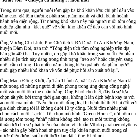
Trong năm qua, người nuôi tôm gặp ba khó khăn lớn: chi phí đầu vào
tăng cao, giá tôm thương phẩm sụt giảm mạnh và dịch bệnh hoành
hành trên diện rộng. Từ những khó khăn này mà người nuôi tôm công
nghiệp gần như “kiệt quệ” về vốn, khó khăn để tiếp cận với mô hình
nuôi mới.
Ông Vương Chí Linh, Phó Chủ tịch UBND xã Tạ An Khương Nam,
huyện Đầm Dơi, trăn trở: “Tổng diện tích tôm công nghiệp trên địa
bàn gần 400 ha. Tuy nhiên, do gặp khó khăn trong sản xuất nên phần
nhiều diện tích này đang trong tình trạng “treo ao” hoặc chuyển sang
nuôi cầm chừng. Do nhiều năm không hiệu quả nên đa phần người
nuôi gặp nhiều khó khăn về vốn để phục hồi sản xuất trở lại”.
Ông Mạch Đồng Khởi, ấp Tân Thành A, xã Tạ An Khương Nam là
một trong số những người đi tiên phong trong ứng dụng công nghệ
mới vào nuôi tôm thẻ chân trắng. Ông Khởi cho biết, đây là sự lựa
chọn tất yếu bởi trong thời gian qua, không ít lần dịch bệnh xảy ra với
ao nuôi của mình. “Nếu tôm nuôi đồng loạt bị bệnh thì thiệt hại đối với
gia đình chúng tôi là không dưới 10 tỷ đồng. Nuôi tôm nhiều phải
chọn cách nuôi “sạch”. Tôi chọn mô hình “Green House”, nói nôm na
là ương tôm trong “nhà” nhằm khống chế, tạo ra môi trường không
thuận lợi cho sự phát triển của nhóm vi khuẩn Vibrio parahaemolyticus
- tác nhân gây bệnh hoại tử gan tuỵ cấp khiến người nuôi trong cả
nước điêu đứng suốt một thời gian dài”, ông Khởi nói.