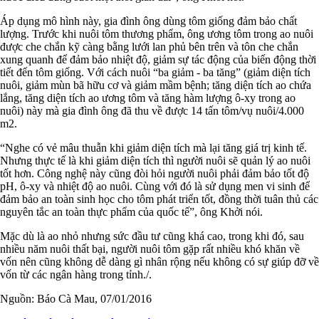
Áp dụng mô hình này, gia đình ông dùng tôm giống đảm bảo chất
lượng. Trước khi nuôi tôm thương phẩm, ông ương tôm trong ao nuôi
được che chắn kỹ càng bằng lưới lan phủ bên trên và tôn che chắn
xung quanh để đảm bảo nhiệt độ, giảm sự tác động của biến động thời
tiết đến tôm giống. Với cách nuôi “ba giảm - ba tăng” (giảm diện tích
nuôi, giảm mùn bã hữu cơ và giảm mầm bệnh; tăng diện tích ao chứa
lắng, tăng diện tích ao ương tôm và tăng hàm lượng ô-xy trong ao
nuôi) này mà gia đình ông đã thu về được 14 tấn tôm/vụ nuôi/4.000
m2.
“Nghe có vẻ mâu thuẫn khi giảm diện tích mà lại tăng giá trị kinh tế.
Nhưng thực tế là khi giảm diện tích thì người nuôi sẽ quản lý ao nuôi
tốt hơn. Công nghệ này cũng đòi hỏi người nuôi phải đảm bảo tốt độ
pH, ô-xy và nhiệt độ ao nuôi. Cùng với đó là sử dụng men vi sinh để
đảm bảo an toàn sinh học cho tôm phát triển tốt, đồng thời tuân thủ các
nguyên tắc an toàn thực phẩm của quốc tế”, ông Khởi nói.
Mặc dù là ao nhỏ nhưng sức đầu tư cũng khá cao, trong khi đó, sau
nhiều năm nuôi thất bại, người nuôi tôm gặp rất nhiều khó khăn về
vốn nên cũng không dễ dàng gì nhân rộng nếu không có sự giúp đỡ về
vốn từ các ngân hàng trong tỉnh./.
Nguồn: Báo Cà Mau, 07/01/2016