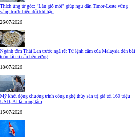
Thích ứng từ gốc: "Làn gió mới" giúp ngư dân Timor-Leste vững
vàng trước biến đổi khí hậu
26/07/2026
Ngành tôm Thái Lan trước ngã rẽ: Từ lệnh cấm của Malaysia đến bài
toán tái cơ cấu bền vững
18/07/2026
Mỹ khởi động chương trình công nghệ thủy sản trị giá tới 160 triệu
USD, AI là trọng tâm
15/07/2026