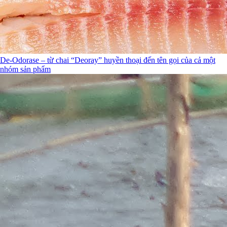
De-Odorase – từ chai “Deoray” huyền thoại đến tên gọi của cả một
nhóm sản phẩm