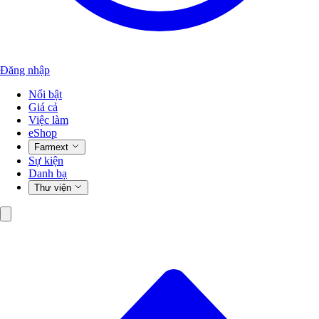
Đăng nhập
Nổi bật
Giá cả
Việc làm
eShop
Farmext
Sự kiện
Danh bạ
Thư viện