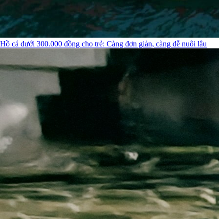
Hồ cá dưới 300.000 đồng cho trẻ: Càng đơn giản, càng dễ nuôi lâu