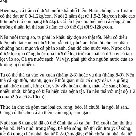
2kg.
Hiện nay, cá trắm cỏ được nuôi khá phổ biến. Nuôi chúng sau 1 năm
có thể đạt từ 0,8-1,2kg/con. Nuôi 2 năm đạt từ 1,5-2,5kg/con hoặc cao
hơn nữa (có con nặng tới 4kg). Có tài liệu cho biết nếu cá sống ở môi
trường thuận lợi thì sau 3 năm có có thể đạt tới 9-12kg/con.
Nếu nuôi trong ao, ta phải lo khâu tẩy dọn ao thật tốt. Nếu có điều
kiện, nên tát cạn, vét bớt bùn, rắc vôi, phơi ao, bón lót cho ao phân
chuồng hoai mục và cả phân xanh. Sau đó cho nước vào. Nước cần
được lọc qua đăng hoặc qua lưới để loại trừ các loài cá dữ hay cá tạp
lọt vào ao. Cá ưa nước sạch. Vì vậy, phải giữ cho nguồn nước của ao
không bị ô nhiễm.
Ta có thể thả cá vào vụ xuân (tháng 2-3) hoặc vụ thu (tháng 8-9). Nên
thả cá kịp thời, nhanh, gọn để thời gian nuôi cá được dài. Cá giống
phải khỏe mạnh, lưng dày, vây vẩy hoàn chỉnh, màu sắc sáng bóng,
nhiều nhớt, không có biểu hiện của bệnh tật. Ta nên thả với mật độ 1-2
con/m2 (cá cỡ 8-10cm).
Thức ăn cho cá gồm các loại cỏ, rong, bèo, lá chuối, lá ngô, lá sắn...
Cũng có thể cho cá ăn thêm cám ngô, cám gạo.
Nuôi sau 6 tháng là đã có thể đánh tỉa số cá lớn. Tới cuối năm thì thu
toàn bộ. Nên nuôi trong lồng, bè trên sông, hồ thì cần lưu ý: Ở sông,
tốc độ dòng chảy phải đạt từ 0,2-0,3m/giây; ở hồ chứa thì phải đạt từ