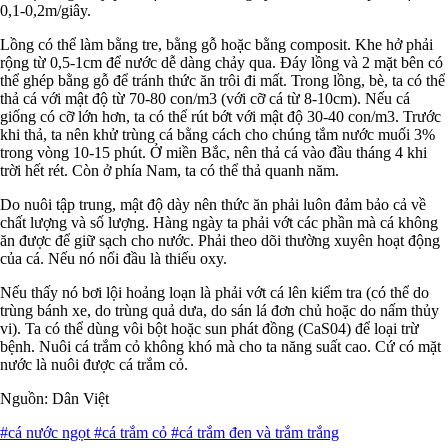
0,1-0,2m/giây.
Lồng có thể làm bằng tre, bằng gỗ hoặc bằng composit. Khe hở phải
rộng từ 0,5-1cm để nước dễ dàng chảy qua. Đáy lồng và 2 mặt bên có
thể ghép bằng gỗ để tránh thức ăn trôi đi mất. Trong lồng, bè, ta có thể
thả cá với mật độ từ 70-80 con/m3 (với cỡ cá từ 8-10cm). Nếu cá
giống có cỡ lớn hơn, ta có thể rút bớt với mật độ 30-40 con/m3. Trước
khi thả, ta nên khử trùng cá bằng cách cho chúng tắm nước muối 3%
trong vòng 10-15 phút. Ở miền Bắc, nên thả cá vào đầu tháng 4 khi
trời hết rét. Còn ở phía Nam, ta có thể thả quanh năm.
Do nuôi tập trung, mật độ dày nên thức ăn phải luôn đảm bảo cả về
chất lượng và số lượng. Hàng ngày ta phải vớt các phần mà cá không
ăn được để giữ sạch cho nước. Phải theo dõi thường xuyên hoạt động
của cá. Nếu nó nổi đầu là thiếu oxy.
Nếu thấy nó bơi lội hoảng loạn là phải vớt cá lên kiểm tra (có thể do
trùng bánh xe, do trùng quả dưa, do sán lá đơn chủ hoặc do nấm thủy
vi). Ta có thể dùng vôi bột hoặc sun phát đồng (CaS04) để loại trừ
bệnh. Nuôi cá trắm cỏ không khó mà cho ta năng suất cao. Cứ có mặt
nước là nuôi được cá trắm cỏ.
Nguồn: Dân Việt
#cá nước ngọt
#cá trắm cỏ
#cá trắm đen và trắm trắng