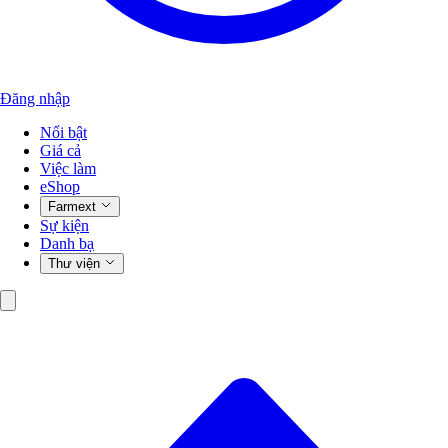
Đăng nhập
Nổi bật
Giá cả
Việc làm
eShop
Farmext
Sự kiện
Danh bạ
Thư viện