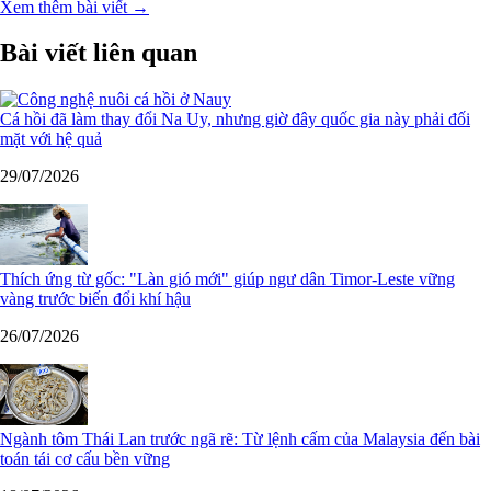
Xem thêm bài viết →
Bài viết liên quan
Cá hồi đã làm thay đổi Na Uy, nhưng giờ đây quốc gia này phải đối
mặt với hệ quả
29/07/2026
Thích ứng từ gốc: "Làn gió mới" giúp ngư dân Timor-Leste vững
vàng trước biến đổi khí hậu
26/07/2026
Ngành tôm Thái Lan trước ngã rẽ: Từ lệnh cấm của Malaysia đến bài
toán tái cơ cấu bền vững