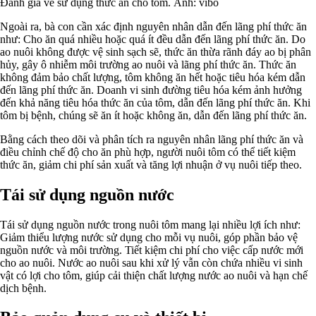
Đánh giá về sử dụng thức ăn cho tôm. Ảnh: vibo
Ngoài ra, bà con cần xác định nguyên nhân dẫn đến lãng phí thức ăn
như: Cho ăn quá nhiều hoặc quá ít đều dẫn đến lãng phí thức ăn. Do
ao nuôi không được vệ sinh sạch sẽ, thức ăn thừa rãnh đáy ao bị phân
hủy, gây ô nhiễm môi trường ao nuôi và lãng phí thức ăn. Thức ăn
không đảm bảo chất lượng, tôm không ăn hết hoặc tiêu hóa kém dẫn
đến lãng phí thức ăn. Doanh vi sinh đường tiêu hóa kém ảnh hưởng
đến khả năng tiêu hóa thức ăn của tôm, dẫn đến lãng phí thức ăn. Khi
tôm bị bệnh, chúng sẽ ăn ít hoặc không ăn, dẫn đến lãng phí thức ăn.
Bằng cách theo dõi và phân tích ra nguyên nhân lãng phí thức ăn và
điều chỉnh chế độ cho ăn phù hợp, người nuôi tôm có thể tiết kiệm
thức ăn, giảm chi phí sản xuất và tăng lợi nhuận ở vụ nuôi tiếp theo.
Tái sử dụng nguồn nước
Tái sử dụng nguồn nước trong nuôi tôm mang lại nhiều lợi ích như:
Giảm thiểu lượng nước sử dụng cho mỗi vụ nuôi, góp phần bảo vệ
nguồn nước và môi trường. Tiết kiệm chi phí cho việc cấp nước mới
cho ao nuôi. Nước ao nuôi sau khi xử lý vẫn còn chứa nhiều vi sinh
vật có lợi cho tôm, giúp cải thiện chất lượng nước ao nuôi và hạn chế
dịch bệnh.