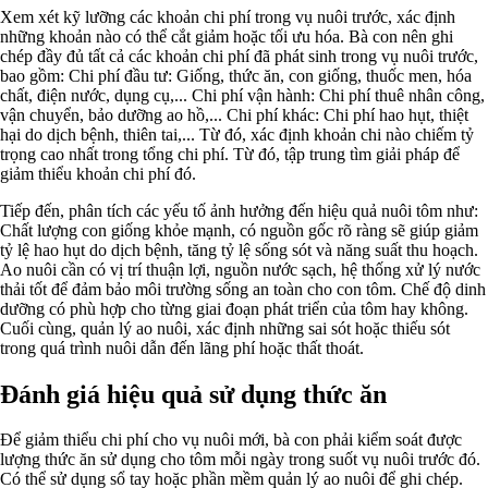
Xem xét kỹ lưỡng các khoản chi phí trong vụ nuôi trước, xác định
những khoản nào có thể cắt giảm hoặc tối ưu hóa. Bà con nên ghi
chép đầy đủ tất cả các khoản chi phí đã phát sinh trong vụ nuôi trước,
bao gồm: Chi phí đầu tư: Giống, thức ăn, con giống, thuốc men, hóa
chất, điện nước, dụng cụ,... Chi phí vận hành: Chi phí thuê nhân công,
vận chuyển, bảo dưỡng ao hồ,... Chi phí khác: Chi phí hao hụt, thiệt
hại do dịch bệnh, thiên tai,... Từ đó, xác định khoản chi nào chiếm tỷ
trọng cao nhất trong tổng chi phí. Từ đó, tập trung tìm giải pháp để
giảm thiểu khoản chi phí đó.
Tiếp đến, phân tích các yếu tố ảnh hưởng đến hiệu quả nuôi tôm như:
Chất lượng con giống khỏe mạnh, có nguồn gốc rõ ràng sẽ giúp giảm
tỷ lệ hao hụt do dịch bệnh, tăng tỷ lệ sống sót và năng suất thu hoạch.
Ao nuôi cần có vị trí thuận lợi, nguồn nước sạch, hệ thống xử lý nước
thải tốt để đảm bảo môi trường sống an toàn cho con tôm. Chế độ dinh
dưỡng có phù hợp cho từng giai đoạn phát triển của tôm hay không.
Cuối cùng, quản lý ao nuôi, xác định những sai sót hoặc thiếu sót
trong quá trình nuôi dẫn đến lãng phí hoặc thất thoát.
Đánh giá hiệu quả sử dụng thức ăn
Để giảm thiểu chi phí cho vụ nuôi mới, bà con phải kiểm soát được
lượng thức ăn sử dụng cho tôm mỗi ngày trong suốt vụ nuôi trước đó.
Có thể sử dụng sổ tay hoặc phần mềm quản lý ao nuôi để ghi chép.