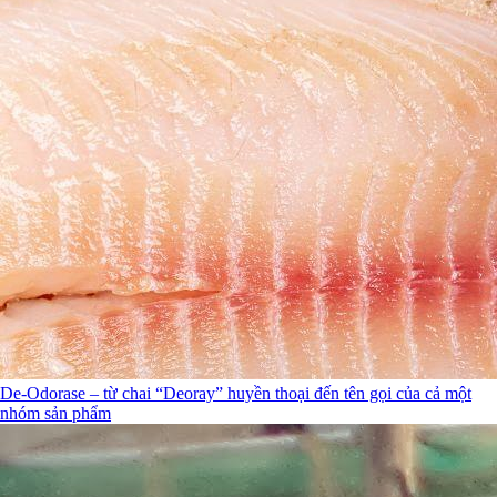
De-Odorase – từ chai “Deoray” huyền thoại đến tên gọi của cả một
nhóm sản phẩm