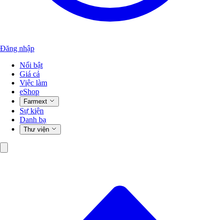
Đăng nhập
Nổi bật
Giá cả
Việc làm
eShop
Farmext
Sự kiện
Danh bạ
Thư viện