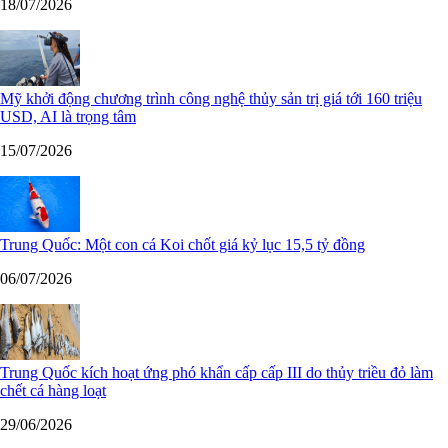
18/07/2026
Mỹ khởi động chương trình công nghệ thủy sản trị giá tới 160 triệu
USD, AI là trọng tâm
15/07/2026
Trung Quốc: Một con cá Koi chốt giá kỷ lục 15,5 tỷ đồng
06/07/2026
Trung Quốc kích hoạt ứng phó khẩn cấp cấp III do thủy triều đỏ làm
chết cá hàng loạt
29/06/2026