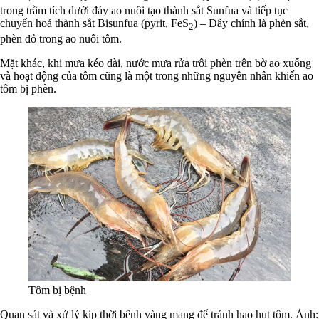
trong trầm tích dưới đáy ao nuôi tạo thành sắt Sunfua và tiếp tục
chuyển hoá thành sắt Bisunfua (pyrit, FeS
) – Đây chính là phèn sắt,
2
phèn đỏ trong ao nuôi tôm.
Mặt khác, khi mưa kéo dài, nước mưa rửa trôi phèn trên bờ ao xuống
và hoạt động của tôm cũng là một trong những nguyên nhân khiến ao
tôm bị phèn.
Tôm bị bệnh
Quan sát và xử lý kịp thời bệnh vàng mang để tránh hao hụt tôm. Ảnh: