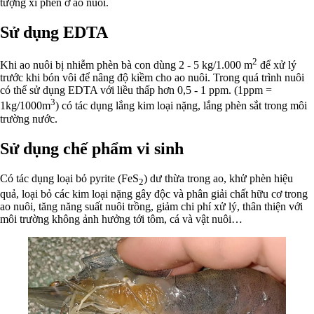
tượng xì phèn ở ao nuôi.
Sử dụng EDTA
2
Khi ao nuôi bị nhiễm phèn bà con dùng 2 - 5 kg/1.000 m
để xử lý
trước khi bón vôi để nâng độ kiềm cho ao nuôi. Trong quá trình nuôi
có thể sử dụng EDTA với liều thấp hơn 0,5 - 1 ppm. (1ppm =
3
1kg/1000m
) có tác dụng lắng kim loại nặng, lắng phèn sắt trong môi
trường nước.
Sử dụng chế phẩm vi sinh
Có tác dụng loại bỏ pyrite (FeS
) dư thừa trong ao, khử phèn hiệu
2
quả, loại bỏ các kim loại nặng gây độc và phân giải chất hữu cơ trong
ao nuôi, tăng năng suất nuôi trồng, giảm chi phí xử lý, thân thiện với
môi trường không ảnh hưởng tới tôm, cá và vật nuôi…