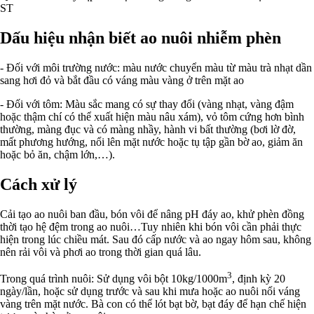
ST
Dấu hiệu nhận biết ao nuôi nhiễm phèn
- Đối với môi trường nước: màu nước chuyển màu từ màu trà nhạt dần
sang hơi đỏ và bắt đầu có váng màu vàng ở trên mặt ao
- Đối với tôm: Màu sắc mang có sự thay đổi (vàng nhạt, vàng đậm
hoặc thậm chí có thể xuất hiện màu nâu xám), vỏ tôm cứng hơn bình
thường, màng đục và có màng nhầy, hành vi bất thường (bơi lờ đờ,
mất phương hướng, nổi lên mặt nước hoặc tụ tập gần bờ ao, giảm ăn
hoặc bỏ ăn, chậm lớn,…).
Cách xử lý
Cải tạo ao nuôi ban đầu, bón vôi để nâng pH đáy ao, khử phèn đồng
thời tạo hệ đệm trong ao nuôi…Tuy nhiên khi bón vôi cần phải thực
hiện trong lúc chiều mát. Sau đó cấp nước và ao ngay hôm sau, không
nên rải vôi và phơi ao trong thời gian quá lâu.
3
Trong quá trình nuôi: Sử dụng vôi bột 10kg/1000m
, định kỳ 20
ngày/lần, hoặc sử dụng trước và sau khi mưa hoặc ao nuôi nổi váng
vàng trên mặt nước. Bà con có thể lót bạt bờ, bạt đáy để hạn chế hiện