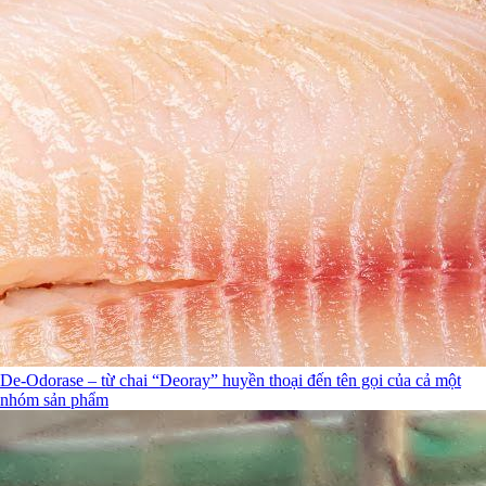
De-Odorase – từ chai “Deoray” huyền thoại đến tên gọi của cả một
nhóm sản phẩm