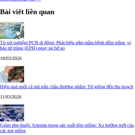
Bài viết liên quan
Tủ xét nghiệm PCR di động: Phát hiện sớm mầm bệnh đốm trắng, vi
bào tử trùng (EPH) ngay tại bờ ao
18/03/2026
Hiệu quả nuôi cá mú trân châu thương phẩm: Từ giống đến thu hoạch
11/03/2026
Giảm phụ thuộc Artemia trong sản xuất tôm giống: Xu hướng mới của
các trại giống