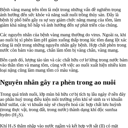
Bệnh vàng mang trên tôm là một trong những vấn đề nghiêm trọng
ảnh hưởng đến sức khỏe và năng suất nuôi trồng thủy sản. Đây là
bệnh lý phổ biến gây ra sự suy giảm chức năng mang của tôm, làm
giảm khả năng hô hấp và ảnh hưởng đến sự phát triển của chúng.
Các nguyên nhân của bệnh vàng mang thường do virus. Ngoài ra, khi
ao nuôi bị xì phèn làm pH giảm xuống thấp trong lúc tôm đang lột xác
cũng là một trong những nguyên nhân gây bệnh. Hợp chất phèn trong
nước còn bám vào mang, chân làm tôm bị vàng chân, vàng mang.
Bên cạnh đó, lượng tảo tàn và các chất hữu cơ lơ lửng trong nước bám
vào thân tôm và mang tôm, cùng với việc ao nuôi xuất hiện nhiều kim
loại nặng cũng làm mang tôm có màu vàng.
Nguyên nhân gây ra phèn trong ao nuôi
Trong quá trình nuôi, lớp mùn bã hữu cơ bị tích tụ lâu ngày ở nền đáy
ao phân huỷ trong điều kiện môi trường yếm khí sẽ sinh ra vi khuẩn
khử sulfat, các vi khuẩn này sẽ chuyển hoá các hợp chất lưu huỳnh
(trong thực vật, trong đất, trong nước) thành dạng khí độc sunfua
hydro (H
S).
2
Khí H
S thâm nhập vào nước ngầm và kết hợp với sắt (II) có mặt
2