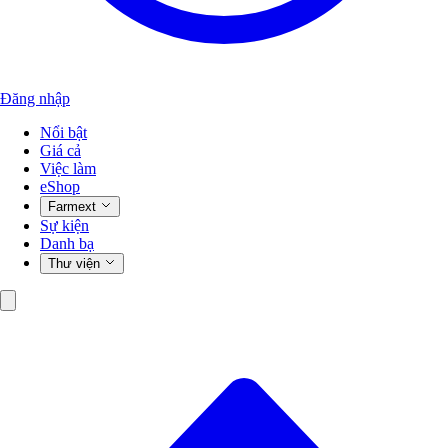
Đăng nhập
Nổi bật
Giá cả
Việc làm
eShop
Farmext
Sự kiện
Danh bạ
Thư viện