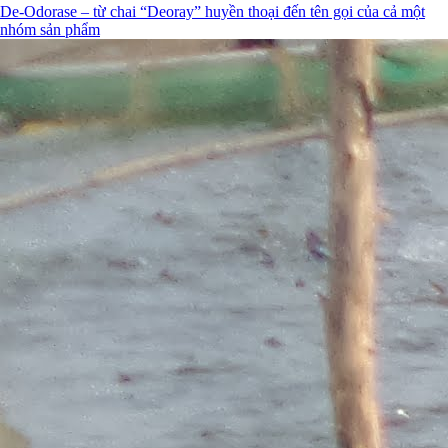
De-Odorase – từ chai “Deoray” huyền thoại đến tên gọi của cả một
nhóm sản phẩm