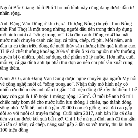
Ngoài Bắc Giang thì ở Phú Thọ mô hình này cũng đang được đầu tư
nhân rộng.
Anh Đặng Văn Dũng ở khu 6, xã Thượng Nông (huyện Tam Nông
tỉnh Phú Thọ) là một trong những người đầu tiên trong tỉnh áp dụng
mô hình nuôi cá “sông trong ao”. Gia đình anh Dũng có 41ha mặt
nước nuôi chuyên canh các loại cá trắm, chép, rô phi. Mỗi năm, anh
đầu tư cả trăm triệu đồng để nuôi thủy sản nhưng hiệu quả không cao.
Tỉ lệ cá chết thường khoảng 20% vì thiếu ô xi do nguồn nước thường
xuyên bị ô nhiễm, phải sử dụng chế phẩm xử lý nước. Hơn nữa, cuối
mỗi vụ cá gia đình anh lại phải thu dọn ao nên chi phí sản xuất cũng
tăng thêm.
Năm 2016, anh Đặng Văn Dũng được nghe chuyên gia người Mỹ nói
về công nghệ nuôi cá “sông trong ao”. Nhận thấy mô hình này có
nhiều ưu điểm nên anh đầu tư gần 150 triệu đồng để xây thí điểm 1 bể
2
(hay còn gọi là 1 lồ hoặc 1 máng) rộng 125m
. Ở mỗi bể anh bố trí 1
chiếc máy bơm để cho nước luôn lưu thông 1 chiều, tạo thành dòng
sông nhỏ. Mỗi bể, anh thả gần 20.000 con cá giống, mật độ cao gấp
đôi so với nuôi cá truyền thống. Cuối năm 2017, anh bán lứa cá đầu
tiên và thu được kết quả bất ngờ. Chỉ 1 bể mà gia đình anh đã thu gần
25 tấn cá trắm, cá chép, năng suất gấp 3 lần so với trước, thu lãi hơn
100 triệu đồng.