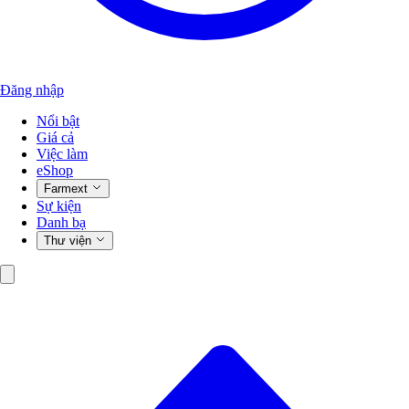
Đăng nhập
Nổi bật
Giá cả
Việc làm
eShop
Farmext
Sự kiện
Danh bạ
Thư viện