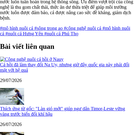
nước luôn tuần hoàn trong hệ thống sông. Ưu điểm vượt trội của công
nghệ là thu gom chất thải, thức ăn dư thừa triệt để giúp môi trường
nước luôn được đảm bảo, cá được nâng cao sức đề kháng, giảm dịch
bệnh.
#mô hình nuôi cá
#sông trong ao
#công nghệ nuôi cá
#mô hình nuôi
cá
#nuôi cá Hưng Yên
#nuôi cá Phú Thọ
Bài viết liên quan
Cá hồi đã làm thay đổi Na Uy, nhưng giờ đây quốc gia này phải đối
mặt với hệ quả
29/07/2026
Thích ứng từ gốc: "Làn gió mới" giúp ngư dân Timor-Leste vững
vàng trước biến đổi khí hậu
26/07/2026