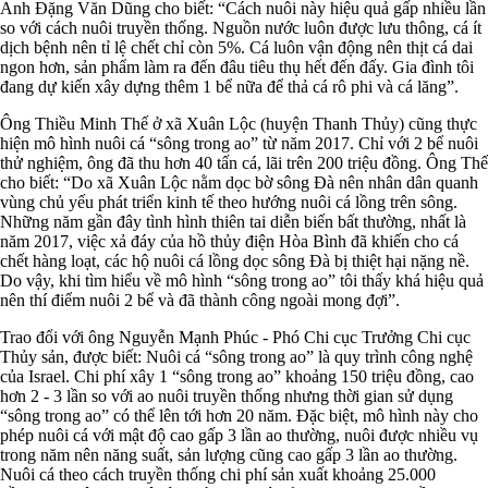
Anh Đặng Văn Dũng cho biết: “Cách nuôi này hiệu quả gấp nhiều lần
so với cách nuôi truyền thống. Nguồn nước luôn được lưu thông, cá ít
dịch bệnh nên tỉ lệ chết chỉ còn 5%. Cá luôn vận động nên thịt cá dai
ngon hơn, sản phẩm làm ra đến đâu tiêu thụ hết đến đấy. Gia đình tôi
đang dự kiến xây dựng thêm 1 bể nữa để thả cá rô phi và cá lăng”.
Ông Thiều Minh Thế ở xã Xuân Lộc (huyện Thanh Thủy) cũng thực
hiện mô hình nuôi cá “sông trong ao” từ năm 2017. Chỉ với 2 bể nuôi
thử nghiệm, ông đã thu hơn 40 tấn cá, lãi trên 200 triệu đồng. Ông Thế
cho biết: “Do xã Xuân Lộc nằm dọc bờ sông Đà nên nhân dân quanh
vùng chủ yếu phát triển kinh tế theo hướng nuôi cá lồng trên sông.
Những năm gần đây tình hình thiên tai diễn biến bất thường, nhất là
năm 2017, việc xả đáy của hồ thủy điện Hòa Bình đã khiến cho cá
chết hàng loạt, các hộ nuôi cá lồng dọc sông Đà bị thiệt hại nặng nề.
Do vậy, khi tìm hiểu về mô hình “sông trong ao” tôi thấy khá hiệu quả
nên thí điểm nuôi 2 bể và đã thành công ngoài mong đợi”.
Trao đổi với ông Nguyễn Mạnh Phúc - Phó Chi cục Trưởng Chi cục
Thủy sản, được biết: Nuôi cá “sông trong ao” là quy trình công nghệ
của Israel. Chi phí xây 1 “sông trong ao” khoảng 150 triệu đồng, cao
hơn 2 - 3 lần so với ao nuôi truyền thống nhưng thời gian sử dụng
“sông trong ao” có thể lên tới hơn 20 năm. Đặc biệt, mô hình này cho
phép nuôi cá với mật độ cao gấp 3 lần ao thường, nuôi được nhiều vụ
trong năm nên năng suất, sản lượng cũng cao gấp 3 lần ao thường.
Nuôi cá theo cách truyền thống chi phí sản xuất khoảng 25.000