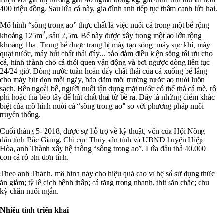
400 triệu đồng. Sau lứa cá này, gia đình anh tiếp tục thâm canh lứa hai.
Mô hình “sông trong ao” thực chất là việc nuôi cá trong một bể rộng
2
khoảng 125m
, sâu 2,5m. Bể này được xây trong một ao lớn rộng
khoảng 1ha. Trong bể được trang bị máy tạo sóng, máy sục khí, máy
quạt nước, máy hút chất thải đáy... bảo đảm điều kiện sống tối ưu cho
cá, hình thành cho cá thói quen vận động và bơi ngược dòng liên tục
24/24 giờ. Dòng nước tuần hoàn đẩy chất thải của cá xuống bể lắng
cho máy hút dọn mỗi ngày, bảo đảm môi trường nước ao nuôi luôn
sạch. Bên ngoài bể, người nuôi tận dụng mặt nước có thể thả cá mè, rô
phi hoặc thả bèo tây để hút chất thải từ bề ra. Đây là những điểm khác
biệt của mô hình nuôi cá “sông trong ao” so với phương pháp nuôi
truyền thống.
Cuối tháng 5- 2018, được sự hỗ trợ về kỹ thuật, vốn của Hội Nông
dân tỉnh Bắc Giang, Chi cục Thủy sản tỉnh và UBND huyện Hiệp
Hòa, anh Thành xây hệ thống “sông trong ao”. Lứa đầu thả 40.000
con cá rô phi đơn tính.
Theo anh Thành, mô hình này cho hiệu quả cao vì hệ số sử dụng thức
ăn giảm; tỷ lệ dịch bệnh thấp; cá tăng trọng nhanh, thịt săn chắc; chu
kỳ chăn nuôi ngắn.
Nhiều tỉnh triển khai