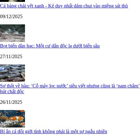
Cá bàng chài vệt xanh - Kẻ duy nhất dám chui vào miệng sát thủ
09/12/2025
Bọt biển đàn hạc: Một cư dân độc lạ dưới biển sâu
27/11/2025
Sự thật về hàu: ‘Cỗ máy lọc nước’ siêu việt nhưng cũng là ‘nam châm’
hút chất độc
26/11/2025
Bí ẩn cá đổi giới tính không phải là một sự ngẫu nhiên