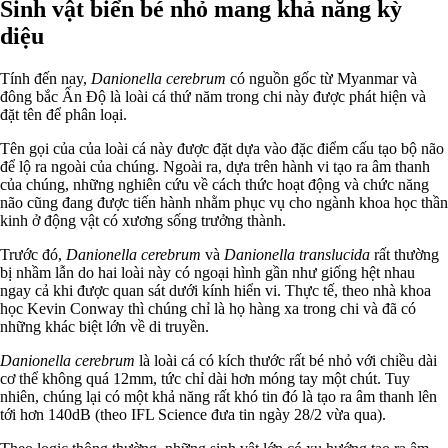
Sinh vật biển bé nhỏ mang khả năng kỳ
diệu
Tính đến nay,
Danionella cerebrum
có nguồn gốc từ Myanmar và
đông bắc Ấn Độ là loài cá thứ năm trong chi này được phát hiện và
đặt tên để phân loại.
Tên gọi của của loài cá này được đặt dựa vào đặc điểm cấu tạo bộ não
để lộ ra ngoài của chúng. Ngoài ra, dựa trên hành vi tạo ra âm thanh
của chúng, những nghiên cứu về cách thức hoạt động và chức năng
não cũng đang được tiến hành nhằm phục vụ cho ngành khoa học thần
kinh ở động vật có xương sống trưởng thành.
Trước đó,
Danionella cerebrum
và
Danionella translucida
rất thường
bị nhầm lẫn do hai loài này có ngoại hình gần như giống hệt nhau
ngay cả khi được quan sát dưới kính hiển vi. Thực tế, theo nhà khoa
học Kevin Conway thì chúng chỉ là họ hàng xa trong chi và đã có
những khác biệt lớn về di truyền.
Danionella cerebrum
là loài cá có kích thước rất bé nhỏ với chiều dài
cơ thể không quá 12mm, tức chỉ dài hơn móng tay một chút. Tuy
nhiên, chúng lại có một khả năng rất khó tin đó là tạo ra âm thanh lên
tới hơn 140dB (theo IFL Science đưa tin ngày 28/2 vừa qua).