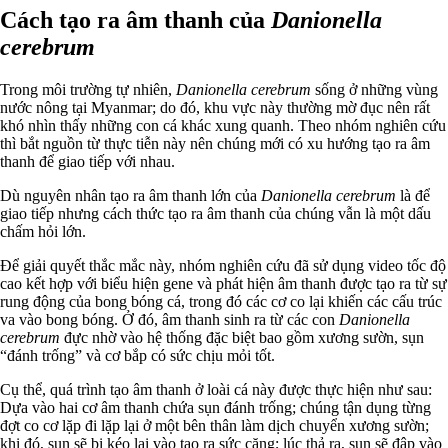
Cách tạo ra âm thanh của
Danionella
cerebrum
Trong môi trường tự nhiên,
Danionella cerebrum
sống ở những vùng
nước nông tại Myanmar; do đó, khu vực này thường mờ đục nên rất
khó nhìn thấy những con cá khác xung quanh. Theo nhóm nghiên cứu
thì bắt nguồn từ thực tiễn này nên chúng mới có xu hướng tạo ra âm
thanh để giao tiếp với nhau.
Dù nguyên nhân tạo ra âm thanh lớn của
Danionella cerebrum
là để
giao tiếp nhưng cách thức tạo ra âm thanh của chúng vẫn là một dấu
chấm hỏi lớn.
Để giải quyết thắc mắc này, nhóm nghiên cứu đã sử dụng video tốc độ
cao kết hợp với biểu hiện gene và phát hiện âm thanh được tạo ra từ sự
rung động của bong bóng cá, trong đó các cơ co lại khiến các cấu trúc
va vào bong bóng. Ở đó, âm thanh sinh ra từ các con
Danionella
cerebrum
đực nhờ vào hệ thống đặc biệt bao gồm xương sườn, sụn
“đánh trống” và cơ bắp có sức chịu mỏi tốt.
Cụ thể, quá trình tạo âm thanh ở loài cá này được thực hiện như sau:
Dựa vào hai cơ âm thanh chứa sụn đánh trống; chúng tận dụng từng
đợt co cơ lặp đi lặp lại ở một bên thân làm dịch chuyển xương sườn;
khi đó, sụn sẽ bị kéo lại vào tạo ra sức căng; lúc thả ra, sụn sẽ đập vào