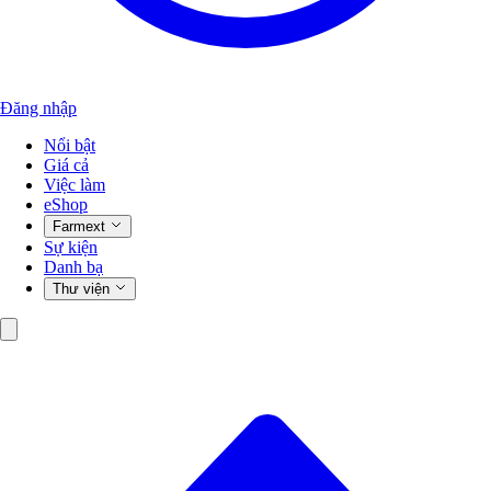
Đăng nhập
Nổi bật
Giá cả
Việc làm
eShop
Farmext
Sự kiện
Danh bạ
Thư viện