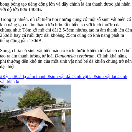
bong bóng tạo tiếng động lớn và đây chính là âm thanh được ghi nhận
với độ lớn hơn 140dB.
Trong tự nhiên, dù rất hiếm hoi nhưng cũng có một số sinh vật biển có
khả năng tạo ra âm thanh lớn hơn rất nhiều so với kích thước của
chúng như: Tôm gõ mõ chỉ dài 2,5-5cm nhưng tạo ra âm thanh lên đến
250dB hay cá ruồi đực dài khoảng 25cm cũng có khả năng phát ra
tiếng động gần 130dB.
Song, chưa có sinh vật biển nào có kích thước khiêm tốn lại có cơ chế
tạo ra âm thanh tương tự loài
Danionella cerebrum
. Chính khả năng
phi thường đến khó tin của một sinh vật nhỏ bé đã khiến chúng trở nên
đặc biệt.
#Kỳ lạ
#Cá lạ
#âm thanh
#sinh vật đá
#sinh vật lạ
#sinh vật lai
#sinh
vật biển lạ