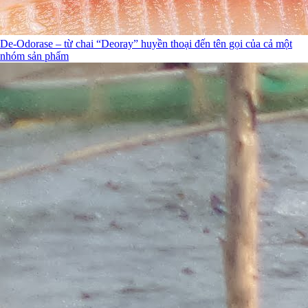
De-Odorase – từ chai “Deoray” huyền thoại đến tên gọi của cả một
nhóm sản phẩm