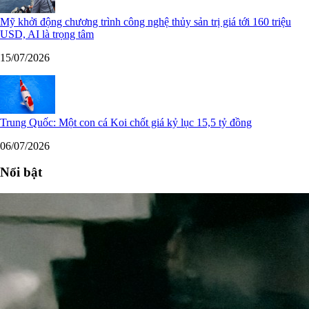
Mỹ khởi động chương trình công nghệ thủy sản trị giá tới 160 triệu
USD, AI là trọng tâm
15/07/2026
Trung Quốc: Một con cá Koi chốt giá kỷ lục 15,5 tỷ đồng
06/07/2026
Nổi bật