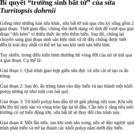
Bí quyết “trường sinh bất tử” của sứa
Turritopsis dohrnii
Giống như những loài sứa khác, sứa bất tử trải qua chu kỳ sống gồm 2
giai đoạn. Thời gian đầu, chúng tồn dưới dạng vô tính để vượt qua giai
đoạn “đói kém” vì thiếu thức ăn trên thềm biển. Sau đó, chúng lại
chuyển sang giai đoạn sinh sản hữu tính và từ đây chúng được biết
đến là loài duy nhất có thể trẻ lại sau khi sinh sản hữu tính.
Tuy nhiên, trong điều kiện bình thường thì vòng đời của nó sẽ trải qua
4 giai đoạn. Cụ thể là:
Giai đoạn 1: Quá trình giao hợp giữa sứa đực và sứa cái sẽ tạo ra ấu
trùng.
Giai đoạn 2: Sau đó, ấu trùng bám vào đáy biển và tạo thành một khối
polyp tương tự như một con hải quỳ.
Giai đoạn 3: Từ khối polyp ban đầu từ từ giải phóng sứa non. Khi sứa
lớn lên thì sinh sản và vòng tròn lặp lại từ đầu. Cần lưu ý rằng nếu môi
trường có sự biến động lớn, sứa bất tử sẽ thay đổi chu trình này.
Giai đoạn 4: Một lần nữa, sau khi sinh sản xong, sứa sẽ đảo ngược quá
trình phát triển và trở lại thành các khối polyp nằm dưới đáy biển.