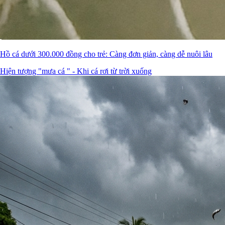
Hồ cá dưới 300.000 đồng cho trẻ: Càng đơn giản, càng dễ nuôi lâu
Hiện tượng "mưa cá " - Khi cá rơi từ trời xuống