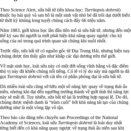
Theo Science Alert, sứa bất tử (tên khoa học:
Turritopsis dohrnii
)
thuộc họ hải quỳ và san hô là một sinh vật nhỏ bé đã trôi dạt dưới biển
từ thời kỳ khủng long tuyệt chủng cách đây 66 triệu năm.
Năm 1883, giới khoa học lần đầu tiên mô tả sứa bất tử, nhưng đến một
thế kỷ sau thì người ta mới phát hiện khả năng quay ngược chu kỳ
sống của nó trong quá trình quan sát chúng khi nuôi nhốt.
Trước đây, sứa bất tử có nguồn gốc từ Địa Trung Hải, nhưng hiện nay
chúng được tìm thấy gần như khắp các đại dương trên thế giới.
Về mặt sinh học, loài sứa này có một đời sống vĩnh hằng và đặc điểm
thú vị này đã khiến chúng nổi tiếng. Có lẽ vì lý do này mà người ta đã
gọi
Turritopsis dohrnii
với cái tên có phần phóng đại là sứa bất tử.
Dù nhiều loài sứa cũng sở hữu một số năng lực quay về trạng thái ấu
niên, nhưng khi đạt đến ngưỡng trưởng thành về giới tính thì năng lực
này sẽ mất đi. Tuy nhiên, sứa bất tử lại là trường hợp ngoại lệ. Do đó,
chúng được mệnh danh là “trùm cuối” bởi khả năng tái tạo của chúng
dường như là một vòng lặp vô tận.
Theo báo cáo đăng trên chuyên san Proceedings of the National
Academy of Sciences, loài sứa
Turritopsis dohrnii
là loài duy nhất
từng biết đến có khả năng quay ngược về trạng thái ấu niên sau khi