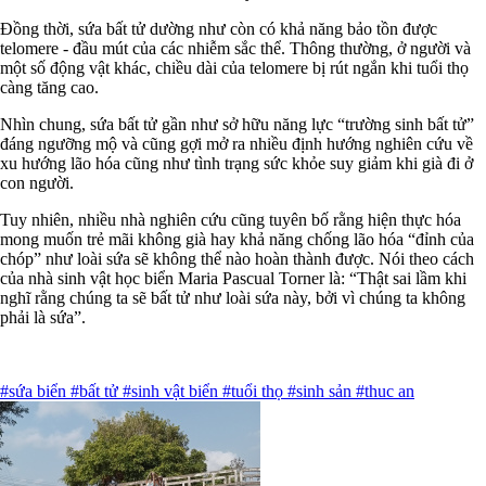
Đồng thời, sứa bất tử dường như còn có khả năng bảo tồn được
telomere - đầu mút của các nhiễm sắc thể. Thông thường, ở người và
một số động vật khác, chiều dài của telomere bị rút ngắn khi tuổi thọ
càng tăng cao.
Nhìn chung, sứa bất tử gần như sở hữu năng lực “trường sinh bất tử”
đáng ngưỡng mộ và cũng gợi mở ra nhiều định hướng nghiên cứu về
xu hướng lão hóa cũng như tình trạng sức khỏe suy giảm khi già đi ở
con người.
Tuy nhiên, nhiều nhà nghiên cứu cũng tuyên bố rằng hiện thực hóa
mong muốn trẻ mãi không già hay khả năng chống lão hóa “đỉnh của
chóp” như loài sứa sẽ không thể nào hoàn thành được. Nói theo cách
của nhà sinh vật học biển Maria Pascual Torner là: “Thật sai lầm khi
nghĩ rằng chúng ta sẽ bất tử như loài sứa này, bởi vì chúng ta không
phải là sứa”.
#sứa biển
#bất tử
#sinh vật biển
#tuổi thọ
#sinh sản
#thuc an