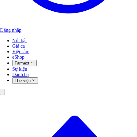
Đăng nhập
Nổi bật
Giá cả
Việc làm
eShop
Farmext
Sự kiện
Danh bạ
Thư viện